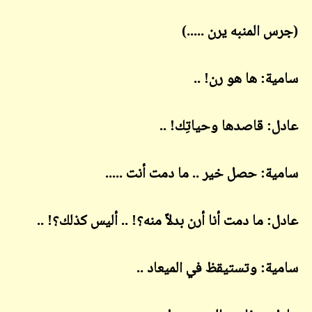
(جرس المنبه يرن .....)
سامية: ها هو رن! ..
عادل: قاصدها وحياتِك! ..
سامية: حصل خير .. ما دمت أنت .....
عادل: ما دمت أنا أرن بدلاً منه؟! .. أليس كذلك؟! ..
سامية: وتستيقظ في الميعاد ..