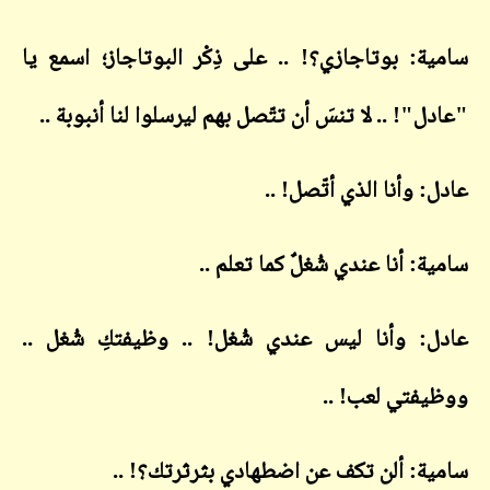
سامية: بوتاجازي؟! .. على ذِكْر البوتاجاز؛ اسمع يا
"عادل"! .. لا تنسَ أن تتّصل بهم ليرسلوا لنا أنبوبة ..
عادل: وأنا الذي أتّصل! ..
سامية: أنا عندي شُغلٌ كما تعلم ..
عادل: وأنا ليس عندي شُغل! .. وظيفتكِ شُغل ..
ووظيفتي لعب! ..
سامية: ألن تكف عن اضطهادي بثرثرتك؟! ..