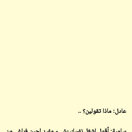
عادل: ماذا تقولين؟ ..
سامية: أقول اشغِل نفسك بشيءٍ مفيد لحين فراغي من