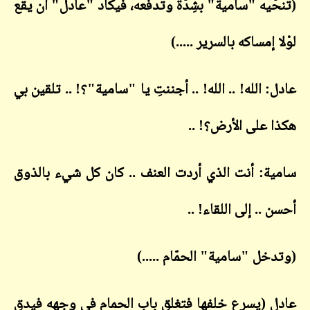
(تنحّيه "سامية" بشِدّة وتدفعه، فيكاد "عادل" أن يقع
لوْلا إمساكه بالسرير .....)
عادل: الله! .. الله! .. أجننتِ يا "سامية"؟! .. تلقين بي
هكذا على الأرض؟! ..
سامية: أنت الذي أردت العنف .. كان كل شيء بالذوق
أحسن .. إلى اللقاء! ..
(وتدخل "سامية" الحمّام .....)
عادل (يسرع خلفها فتغلق باب الحمام في وجهه فيدق