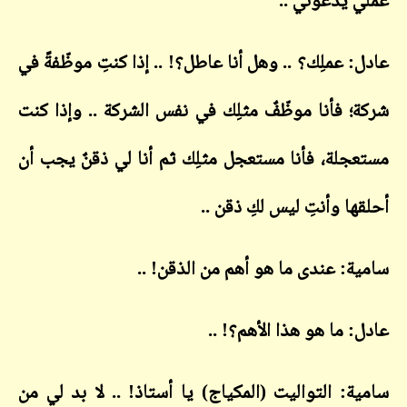
عملي يدعوني ..
عادل: عملِك؟ .. وهل أنا عاطل؟! .. إذا كنتِ موظّفةً في
شركة؛ فأنا موظّفٌ مثلِك في نفس الشركة .. وإذا كنت
مستعجلة، فأنا مستعجل مثلِك ثم أنا لي ذقنٌ يجب أن
أحلقها وأنتِ ليس لكِ ذقن ..
سامية: عندى ما هو أهم من الذقن! ..
عادل: ما هو هذا الأهم؟! ..
سامية: التواليت (المكياج) يا أستاذ! .. لا بد لي من