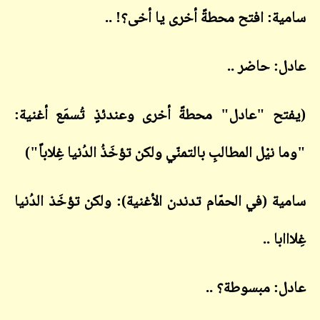
سامية: افتح محطةً أخرى يا أخى؟! ..
عادل: حاضر ..
(يفتح "عادل" محطةً أخرى وعندئذٍ تُسمَع أغنية:
"وما نيْل المطالبِ بالتمنّي ولكن تؤخَذُ الدُنيا غِلاباً")
سامية (في الحمّام تدندن الأغنية): ولكن تؤخَذ الدُنيا
غِلااابا ..
عادل: مبسوطة؟ ..