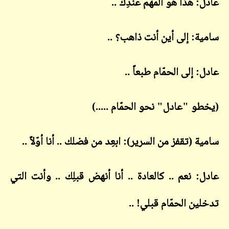
عادل: هذا هو المهم عندِك ..
سامية: إلى أين أنت ذاهب؟ ..
عادل: إلى الحمّام طبعاً ..
(يخطو "عادل" نحو الحمّام .....)
سامية (تقفز من السرير): ابعِد من فضلك .. أنا أوّلاً ..
عادل: نعم .. كالعادة .. أنا أنهض قبلِك .. وأنت التي
تدخلين الحمّام قبلي! ..