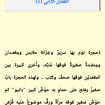
الفصل الثاني (1)
(حجرة نوم بها سريرٌ وخِزانة ملابس ومِقعـدان
ومٍنضدةٌ صغيرةٌ فوقها مُنبِّه، وأخرى كبيرة بين
المقعديْن فوقها صحفٌ وكتب .. ولهذه الحجرة بابٌ
صغيرٌ يفتح على حمامٍ به حوْضٌ كبير "بانيو" ثم
حوْضٌ صغير فوقه مرآةٌ ورفٌّ موضوعٌ علیه فُرَش