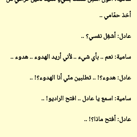
أخذ حمّامي ..
عادل: أشغِل نفسي؟ ..
سامية: نعم .. بأي شيء .. لأني أريد الهدوء .. هدوء ..
عادل: هدوء؟! .. تطلبين منّي أنا الهدوء؟! ..
سامية: اسمع يا عادل .. افتح الراديو! ..
عادل: أفتح ماذا؟! ..