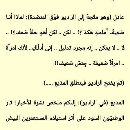
عادل (وهو متّجهٌ إلى الراديو فوْق المنضدة): لماذا أنـا
ضعيفٌ أمامكِ هكذا؟! .. لكن .. لكن أهو حقّاً ضعف؟! ..
لا .. لا يمكن .. إنه مجرد تدليل .. إنى أدلّلكِ.. لأنك امرأة
.. امرأةٌ ضعيفة .. جِنسٌ ضعيف!!
(ثم يفتح الراديو فينطلق المذيع .....)
المذيع (في الراديو): إليكم ملخص نشرة الأخبار: ثار
الوطنيّون السود على أثر استيلاء المستعمرين البيض