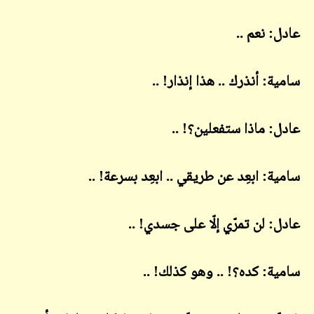
عادل: نعم ..
سامية: أنذرك .. هذا إنذار! ..
عادل: ماذا ستفعلين؟! ..
سامية: ابعِد عن طريقي .. ابعِد بسرعة! ..
عادل: لن تمرّي إلّا على جسدي! ..
سامية: کده؟! .. وهو كذلك! ..