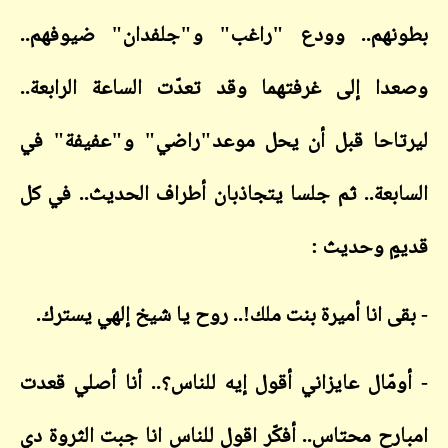
نهم.. وودع "راغب" و"جلفدان" ضيوفهم..
ا إلى غرفتهما وقد تعدّت الساعة الرابعة..
احا قبل أن يحل موعد"راضي" و"عفيفة" في
بعة.. ثم جلسا يتجاذبان أطراف الحديث.. في كل
ٍ وحديث :
ى انا أميرة بنت ملك!.. روح يا شيخ إلهي يسترك.
مّال عايزاني أقول إيه للناس؟.. أنا أصلي قعدت
رح محتاس.. أفكّر اقول للناس انا جبت الثروة دي