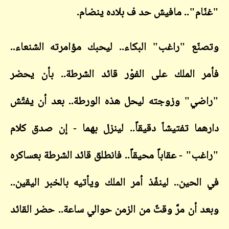
ام".. مافيش حد ف بلاده ينضام.
ّع "راغب" البكاء.. ليحبك مؤامرته الشنعاء..
 الملك على الفوْر قائد الشرطة.. بأن يحضر
ي" وزوجته ليحل هذه الورطة.. بعد أن يفتّش
ما تفتيشاّ دقيقاً.. لينزل بهما - إن صدق كلام
ب" - عقاباً محيقاً.. فانطلق قائد الشرطة بعساكره
لحين.. لينفّذ أمر الملك ويأتيه بالخبر اليقين..
 أن مرَّ وقتٌ من الزمن حوالي ساعة.. حضر القائد