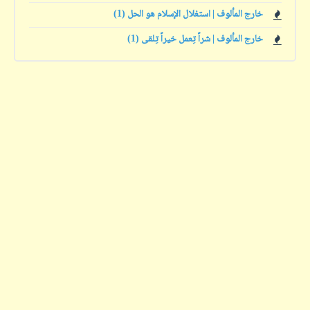
خارج المألوف | استغلال الإسلام هو الحل (1)
خارج المألوف | شراً تِعمل خيراً تِلقى (1)