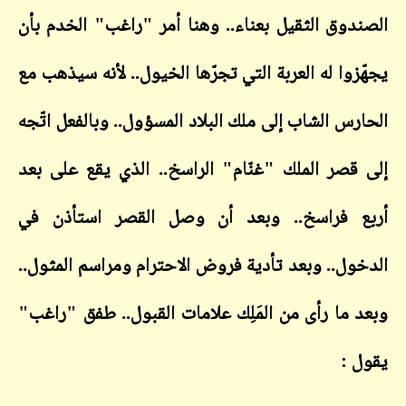
دوق الثقيل بعناء.. وهنا أمر "راغب" الخدم بأن
زوا له العربة التي تجرّها الخيول.. لأنه سيذهب مع
رس الشاب إلى ملك البلاد المسؤول.. وبالفعل اتّجه
قصر الملك "غنّام" الراسخ.. الذي يقع على بعد
 فراسخ.. وبعد أن وصل القصر استأذن في
ول.. وبعد تأدية فروض الاحترام ومراسم المثول..
 ما رأى من المَلِك علامات القبول.. طفق "راغب"
 :