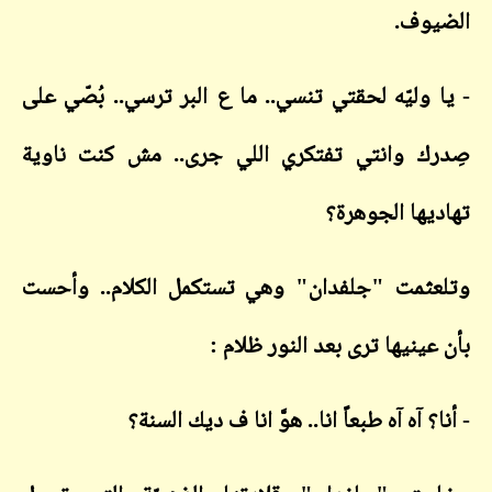
وف.
 وليّه لحقتي تنسي.. ما ع البر ترسي.. بُصّي على
ك وانتي تفتكري اللي جرى.. مش كنت ناوية
يها الجوهرة؟
ثمت "جلفدان" وهي تستكمل الكلام.. وأحست
ينيها ترى بعد النور ظلام :
؟ آه آه طبعاً انا.. هوَّ انا ف ديك السنة؟