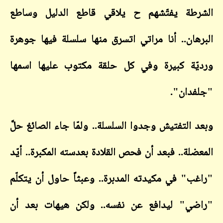
طة يفتّشهم ح يلاقي قاطع الدليل وساطع
هان.. أنا مراتي اتسرق منها سلسلة فيها جوهرة
ّة كبيرة وفي كل حلقة مكتوب عليها اسمها
دان".
 التفتيش وجدوا السلسلة.. ولمّا جاء الصائغ حلَّ
ضلة.. فبعد أن فحص القلادة بعدسته المكبرة.. أيّد
ب" في مكيدته المدبرة.. وعبثاً حاول أن يتكلّم
ي" ليدافع عن نفسه.. ولكن هيهات بعد أن