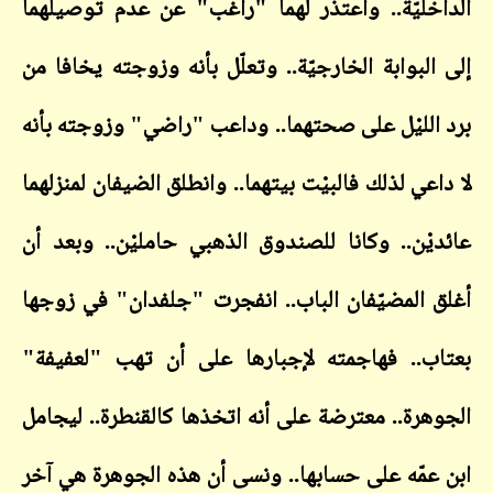
خليّة.. واعتذر لهما "راغب" عن عدم توصيلهما
البوابة الخارجيّة.. وتعلّل بأنه وزوجته يخافا من
الليْل على صحتهما.. وداعب "راضي" وزوجته بأنه
عي لذلك فالبيْت بيتهما.. وانطلق الضيفان لمنزلهما
يْن.. وكانا للصندوق الذهبي حامليْن.. وبعد أن
 المضيّفان الباب.. انفجرت "جلفدان" في زوجها
ب.. فهاجمته لإجبارها على أن تهب "لعفيفة"
هرة.. معترضة على أنه اتخذها كالقنطرة.. ليجامل
عمّه على حسابها.. ونسى أن هذه الجوهرة هي آخر