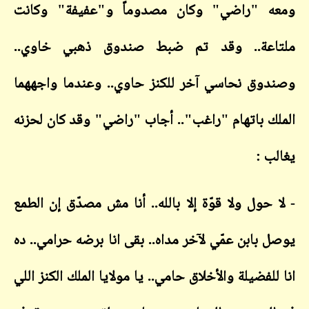
ه "راضي" وكان مصدوماً و"عفيفة" وكانت
اعة.. وقد تم ضبط صندوق ذهبي خاوي..
وق نحاسي آخر للكنز حاوي.. وعندما واجههما
ك باتهام "راغب".. أجاب "راضي" وقد كان لحزنه
ب :
 حول ولا قوّة إلا بالله.. أنا مش مصدّق إن الطمع
 بابن عمّي لآخر مداه.. بقى انا برضه حرامي.. ده
لفضيلة والأخلاق حامي.. يا مولايا الملك الكنز اللي