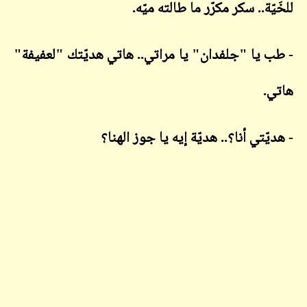
ّة.. سكر مكرّر ما طالته ميّه.
 يا "جلفدان" يا مراتي.. هاتي هديّتك "لعفيفة"
.
ّتي أنا؟.. هديّة إيه يا جوز الهنا؟