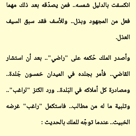
فت بالدليل شمسه.. فمن يصدّقه بعد ذلك مهما
من المجهود وبذل.. وللأسف فقد سبق السيف
ل.
ر الملك حُكمه على "راضي".. بعد أن استشار
ضي.. فأمر بجلده في الميدان خمسون جَلدة..
درة كل أملاكه في البَلدة.. ورد الكنز "لراغب"..
ية ما له من مطالب.. فاستكمل "راغب" غرضه
يث.. عندما توجّه للملك بالحديث :