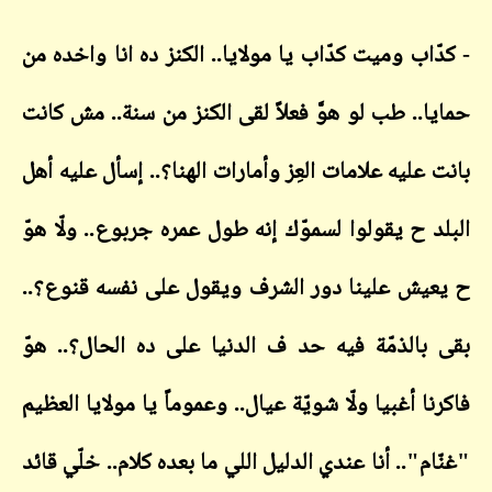
ّاب وميت كدّاب يا مولايا.. الكنز ده انا واخده من
ا.. طب لو هوَّ فعلاً لقى الكنز من سنة.. مش كانت
عليه علامات العِز وأمارات الهنا؟.. إسأل عليه أهل
د ح يقولوا لسموّك إنه طول عمره جربوع.. ولّا هوّ
يش علينا دور الشرف ويقول على نفسه قنوع؟..
بالذمّة فيه حد ف الدنيا على ده الحال؟.. هوّ
ا أغبيا ولّا شويّة عيال.. وعموماً يا مولايا العظيم
م".. أنا عندي الدليل اللي ما بعده كلام.. خلّي قائد