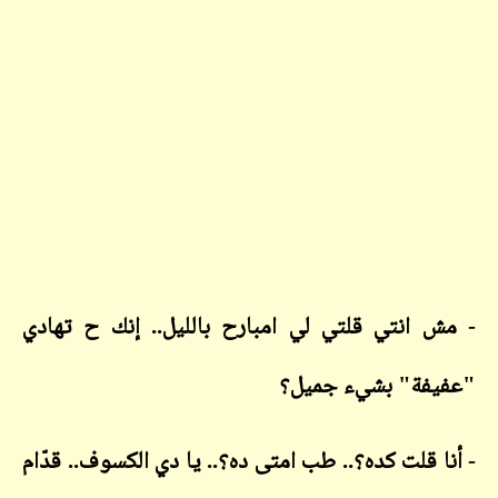
 انتي قلتي لي امبارح بالليل.. إنك ح تهادي
فة" بشيء جميل؟
ا قلت كده؟.. طب امتى ده؟.. يا دي الكسوف.. قدّام