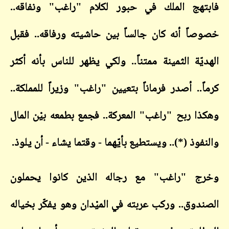
هج الملك في حبور لكلام "راغب" ونفاقه..
اً أنه كان جالساً بين حاشيته ورفاقه.. فقبل
يّة الثمينة ممتناً.. ولكي يظهر للناس بأنه أكثر
ً.. أصدر فرماناً بتعيين "راغب" وزيراً للمملكة..
ا ربح "راغب" المعركة.. فجمع بطمعه بيْن المال
وذ (*).. ويستطيع بأيّهما - وقتما يشاء - أن يلوذ.
ج "راغب" مع رجاله الذين كانوا يحملون
دوق.. وركب عربته في الميْدان وهو يفكّر بخياله