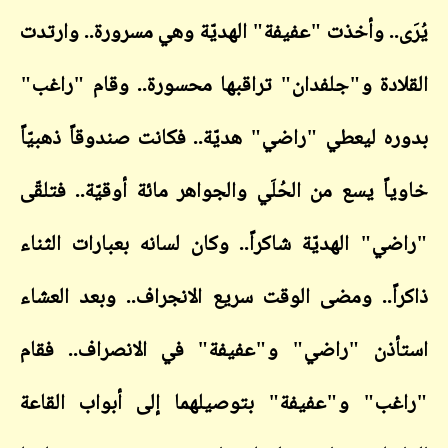
ى.. وأخذت "عفيفة" الهديّة وهي مسرورة.. وارتدت
ادة و"جلفدان" تراقبها محسورة.. وقام "راغب"
ه ليعطي "راضي" هديّة.. فكانت صندوقاً ذهبيّاً
اً يسع من الحُلَي والجواهر مائة أوقيّة.. فتلقّى
ي" الهديّة شاكراً.. وكان لسانه بعبارات الثناء
اً.. ومضى الوقت سريع الانجراف.. وبعد العشاء
ذن "راضي" و"عفيفة" في الانصراف.. فقام
ب" و"عفيفة" بتوصيلهما إلى أبواب القاعة