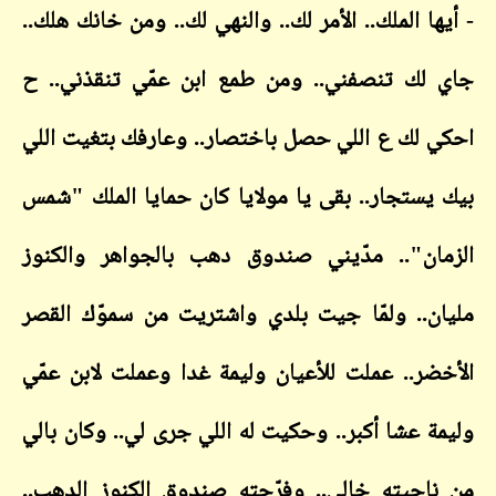
ها الملك.. الأمر لك.. والنهي لك.. ومن خانك هلك..
لك تنصفني.. ومن طمع ابن عمّي تنقذني.. ح
 لك ع اللي حصل باختصار.. وعارفك بتغيت اللي
يستجار.. بقى يا مولايا كان حمايا الملك "شمس
ان".. مدّيني صندوق دهب بالجواهر والكنوز
ن.. ولمّا جيت بلدي واشتريت من سموّك القصر
ضر.. عملت للأعيان وليمة غدا وعملت لابن عمّي
ة عشا أكبر.. وحكيت له اللي جرى لي.. وكان بالي
احيته خالي.. وفرّجته صندوق الكنوز الدهب..