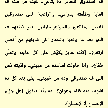
صندوق النحاس ده بتاعي.. لقيته من سنة ف
بة وطلّعته بدراعي.. و"راغب" لقى صندوقين
ين.. وبالكنوز والجواهر مليانين.. بس ضيّعهم ف
ر بعد ما وقعوا بالحمار اللي شايلهم من أقصى
اع.. إكمّنه عايز يكوّش على كل حاجة وتملّي
ع.. وانا حاولت اساعده من طيبتي.. وادّيته نُص
 ف صندوقي وده من خيبتي.. بقى بعد كل ده
 منه ظلم وهوان؟.. ده ربّنا بيقول {هل جزاء
ان إلّا الإحسان}.