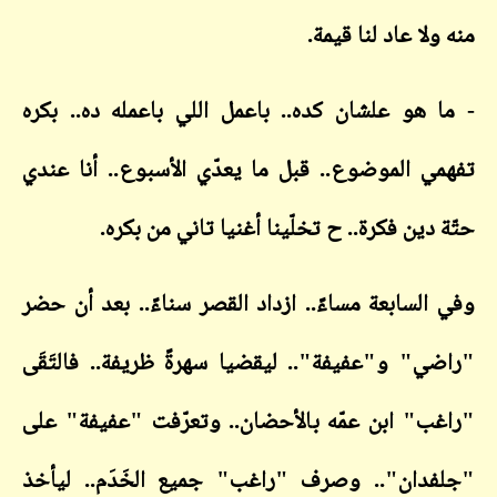
لا عاد لنا قيمة.
 هو علشان كده.. باعمل اللي باعمله ده.. بكره
ي الموضوع.. قبل ما يعدّي الأسبوع.. أنا عندي
دين فكرة.. ح تخلّينا أغنيا تاني من بكره.
السابعة مساءً.. ازداد القصر سناءً.. بعد أن حضر
ي" و"عفيفة".. ليقضيا سهرةً ظريفة.. فالتَقَى
ب" ابن عمّه بالأحضان.. وتعرّفت "عفيفة" على
دان".. وصرف "راغب" جميع الخَدَم.. ليأخذ