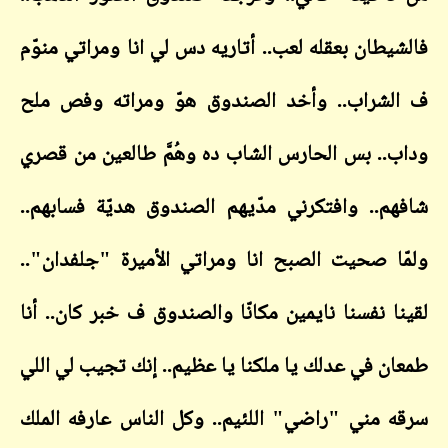
يطان بعقله لعب.. أتاريه دس لي انا ومراتي منوّم
شراب.. وأخد الصندوق هوّ ومراته وفص ملح
.. بس الحارس الشاب ده وهُمَّ طالعين من قصري
م.. وافتكرني مدّيهم الصندوق هديّة فسابهم..
ا صحيت الصبح انا ومراتي الأميرة "جلفدان"..
ا نفسنا نايمين مكانّا والصندوق ف خبر كان.. أنا
ن في عدلك يا ملكنا يا عظيم.. إنك تجيب لي اللي
 مني "راضي" اللئيم.. وكل الناس عارفه الملك