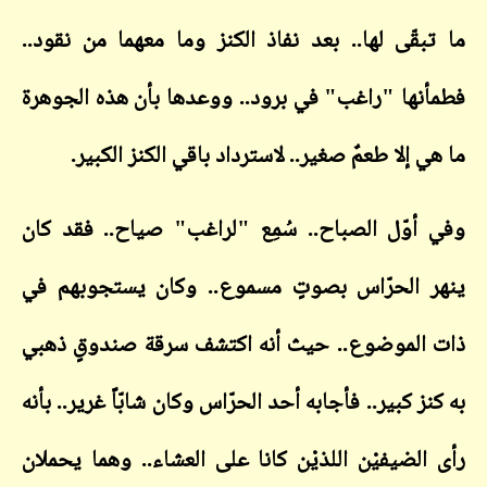
بقّى لها.. بعد نفاذ الكنز وما معهما من نقود..
نها "راغب" في برود.. ووعدها بأن هذه الجوهرة
 إلا طعمٌ صغير.. لاسترداد باقي الكنز الكبير.
أوّل الصباح.. سُمِع "لراغب" صياح.. فقد كان
 الحرّاس بصوتٍ مسموع.. وكان يستجوبهم في
الموضوع.. حيث أنه اكتشف سرقة صندوقٍ ذهبي
ز كبير.. فأجابه أحد الحرّاس وكان شابّاً غرير.. بأنه
الضيفيْن اللذيْن كانا على العشاء.. وهما يحملان