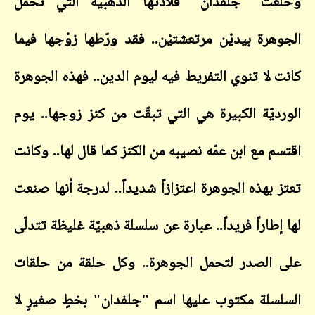
ت "جلفدان" قلادتها الذهبيّة التي تحمل
هرة بيديْن مرتعشتيْن.. فقد ورّطها زوْجها فيما
 لا تنوي التفريط فيه ليوم الدين.. فهذه الجوهرة
ديّة الكبيرة هي التي تبقّت من كنز زوجها.. يوم
م مع ابن عمّه نصيبه من الكنز كما قال لها.. وكانت
 بهذه الجوهرة اعتزازاً شديداً.. لدرجة أنها صنعت
طاراً فريداً.. عبارة عن سلسلة ذهبيّة غليظة تتدلّى
الصدر لتحمل الجوهرة.. وكل حلقة من حلقات
سلة مكتوب عليها اسم "جلفدان" بخطٍ صغيرٍ لا