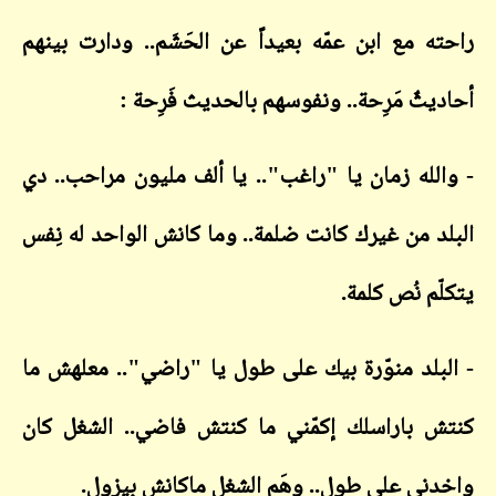
ه مع ابن عمّه بعيداً عن الحَشَم.. ودارت بينهم
يثٌ مَرِحة.. ونفوسهم بالحديث فَرِحة :
لله زمان يا "راغب".. يا ألف مليون مراحب.. دي
د من غيرك كانت ضلمة.. وما كانش الواحد له نِفس
م نُص كلمة.
بلد منوّرة بيك على طول يا "راضي".. معلهش ما
 باراسلك إكمّني ما كنتش فاضي.. الشغل كان
ني على طول.. وهَم الشغل ماكانش بيزول.