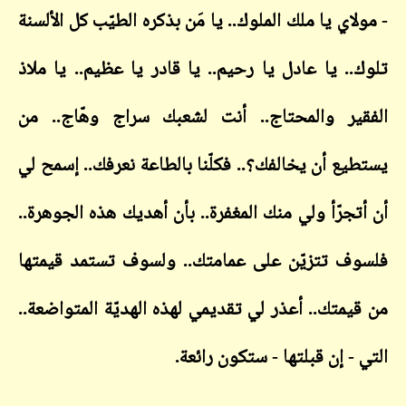
اي يا ملك الملوك.. يا مَن بذكره الطيّب كل الألسنة
.. يا عادل يا رحيم.. يا قادر يا عظيم.. يا ملاذ
ير والمحتاج.. أنت لشعبك سراج وهّاج.. من
يع أن يخالفك؟.. فكلّنا بالطاعة نعرفك.. إسمح لي
تجرّأ ولي منك المغفرة.. بأن أهديك هذه الجوهرة..
ف تتزيّن على عمامتك.. ولسوف تستمد قيمتها
يمتك.. أعذر لي تقديمي لهذه الهديّة المتواضعة..
- إن قبلتها - ستكون رائعة.