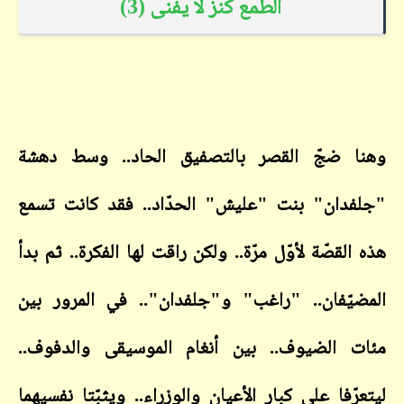
الطمع كنز لا يفنى (3)
 ضجّ القصر بالتصفيق الحاد.. وسط دهشة
دان" بنت "عليش" الحدّاد.. فقد كانت تسمع
لقصّة لأوّل مرّة.. ولكن راقت لها الفكرة.. ثم بدأ
يّفان.. "راغب" و"جلفدان".. في المرور بين
 الضيوف.. بين أنغام الموسيقى والدفوف..
رّفا على كبار الأعيان والوزراء.. ويثبّتا نفسيهما