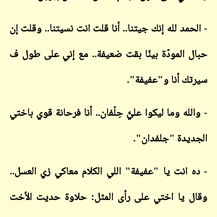
حمد لله إنك جيتنا.. أنا قلت انت نسيتنا.. وقلت إن
 المودّة بينّا بقت ضعيفة.. مع إني على طول ف
ك أنا و"عفيفة".
له وما ليكوا عليَّ حِلْفان.. أنا فرحانة قوي باختي
يدة "جلفدان".
 انت يا "عفيفة" اللي الكلام معاكي زي العسل..
 يا اختي على رأى المثل: حلاوة حديت الأخت