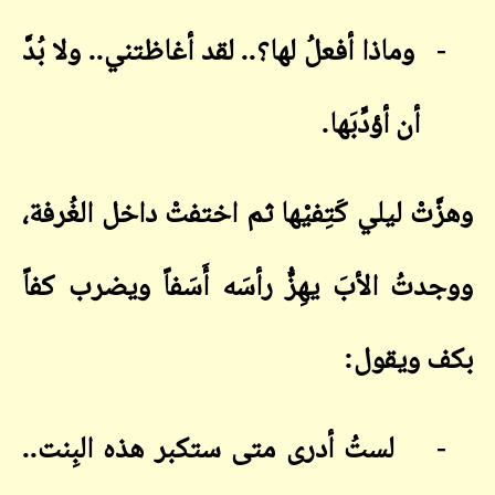
-
وماذا أفعلُ لها؟.. لقد أغاظتني.. ولا بُدَّ
أن أؤدِّبَها
.
وهزَّتْ ليلي كَتِفيْها ثم اختفتْ داخل الغُرفة،
ووجدتُ الأبَ يهِزُّ رأسَه أَسَفاً ويضرب كفاً
بكف ويقول
:
-
لستُ أدرى متى ستكبر هذه البِنت..