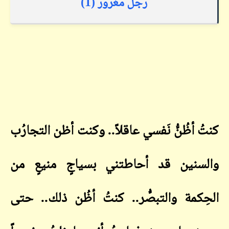
رجل مغرور (1)
كنتُ أظُنُّ نَفسي عاقلاً.. وكنت أظن التجارُب
والسنين قد أحاطتني بسياجٍ منيعٍ من
الحِكمة والتبصُّر.. كنتُ أظُن ذلك.. حتى