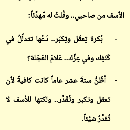
الأسف من صاحبي.. وقُلتُ له مًهدِّئاً
:
-
بُكرة تِعقَل وتِكبَر.. دَعْها تتدلَّلُ في
كَنَفِك وفي عِزِّك.. عَلامَ العَجَلة؟
-
أظُنُّ ستةَ عشر عاماً كانت كافيةً لأن
تعقل وتكبر وتُقَدِّر.. ولكنها للأسف لا
تُقدِّرُ شيْئاً
.