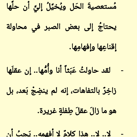
مُستعصيةَ الحَل ويُخيَّلُ إليَّ أن حلَّها
يحتاجُ إلى بعض الصبر في محاولة
إقناعِها وإفهامِها
.
-
لقد حاولتُ عَبَثاً أنا وأُمُّها.. إن عقلَها
زاخِرٌ بالتفاهات، إنه لم ينضِجْ بَعد، بل
هو ما زالَ عقلَ طِفلةٍ غريرة
.
-
لا.. لا.. هذا كلامٌ لا أفهمه.. يَجِبُ أن