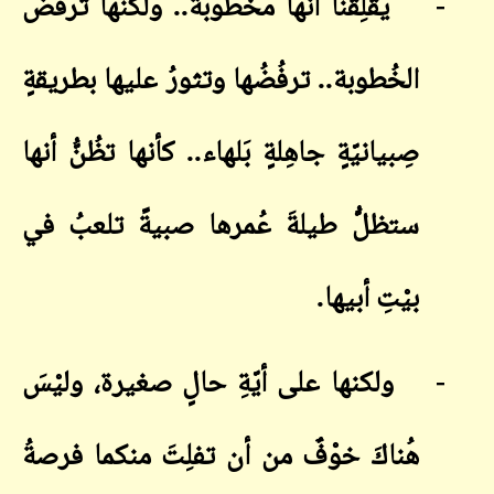
-
يُقلِقُنا أنها مخطوبة.. ولكنها ترفُض
الخُطوبة.. ترفُضُها
وتثورُ عليها بطريقةٍ
صِبيانيّةٍ جاهِلةٍ بَلهاء.. كأنها تظُنُّ أنها
ستظلُّ طيلةَ عُمرها صبيةً تلعبُ في
بيْتِ أبيها
.
-
ولكنها على أيّةِ حالٍ صغيرة، وليْسَ
هُناكَ خوْفٌ من أن تفلِتَ منكما فرصةُ