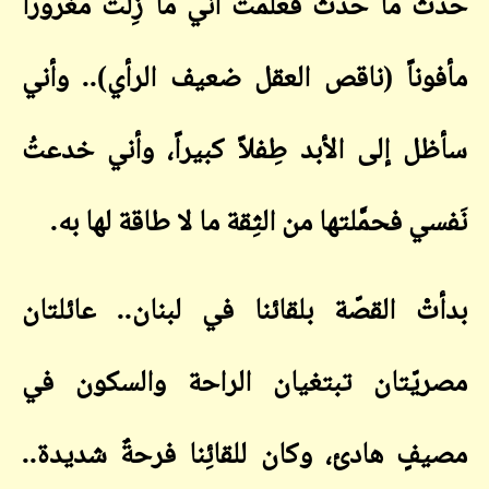
حدث ما حدث فعلمتُ أني ما زِلتُ مغروراً
مأفوناً (ناقص العقل ضعيف الرأي).. وأني
سأظل إلى الأبد طِفلاً كبيراً، وأني خدعتُ
نَفسي فحمَّلتها من الثِقة ما لا طاقة لها به
.
بدأتْ القصّة بلقائنا في لبنان.. عائلتان
مصريّتان تبتغيان الراحة والسكون في
مصيفٍ هادئ، وكان للقائِنا فرحةٌ شديدة..