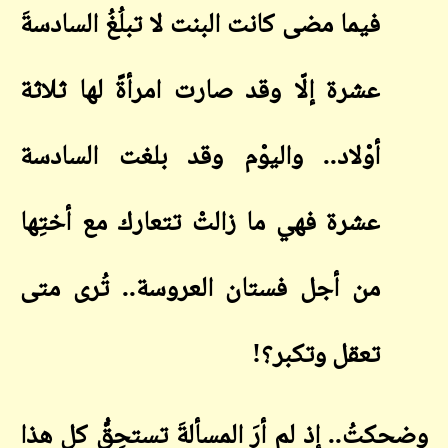
فيما مضى كانت البنت لا تبلُغُ السادسةَ
عشرة إلّا وقد صارت امرأةً لها ثلاثة
أوْلاد
..
واليوْم وقد بلغت السادسة
عشرة فهي ما زالتْ تتعارك مع أختِها
من أجل فستان العروسة.. تُرى متى
تعقل وتكبر؟
!
وضحكتُ.. إذ لم أرَ المسألةَ تستحِقُّ كل هذا