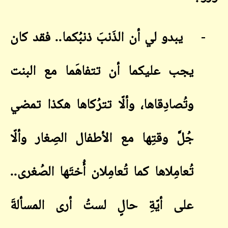
-
يبدو لي أن الذَنبَ ذنبُكما.. فقد كان
يجب عليكما أن تتفاهَما مع البنت
وتُصادِقاها، وألّا تترُكاها هكذا تمضي
جُلَّ وقتِها مع الأطفال الصِغار وألّا
تُعامِلاها كما تُعامِلان أُختَها الصُغرى..
على أيّةِ حالٍ لستُ أرى المسألةَ