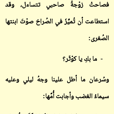
فصاحتْ زوْجةُ صاحبي تتساءل، وقد
استطاعت أن تُميِّزَ في الصُراخ صوْتَ ابنتها
الصُغرى
:
-
ما بكِ يا كوْثَر؟
وسُرعان ما أطل علينا وجهُ ليلي وعليه
سيماءُ الغضب وأجابت أُمَّها: