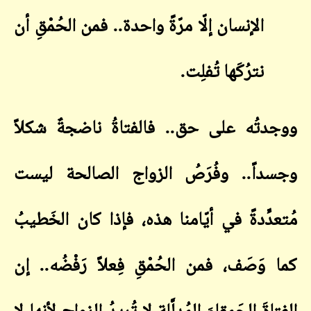
الإنسان إلّا مرّةً واحدة.. فمن الحُمْقِ أن
نترُكَها تُفلِت
.
ووجدتُه على حق.. فالفتاةُ ناضجةٌ شكلاً
وجسداً.. وفُرَصُ الزواج الصالحة ليست
مُتعدِّدةً في أيّامنا هذه، فإذا كان الخَطيبُ
كما وَصَف، فمن الحُمْقِ فِعلاً رَفْضُه.. إن