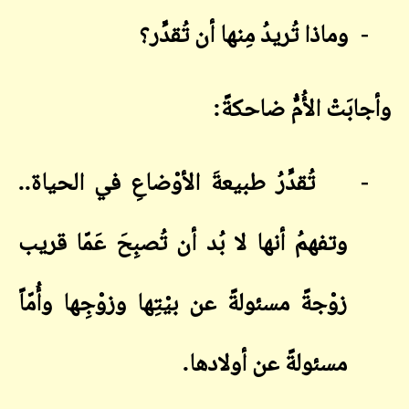
-
وماذا تُريدُ مِنها أن تُقدِّر؟
وأجابَتْ الأُمُّ ضاحكةً
:
-
تُقدِّرُ طبيعةَ الأوْضاعِ في الحياة..
وتفهمُ أنها لا بُد أن تُصبِحَ عَمّا قريب
زوْجةً مسئولةً عن بيْتِها وزوْجِها وأُمّاً
مسئولةً عن أولادها.