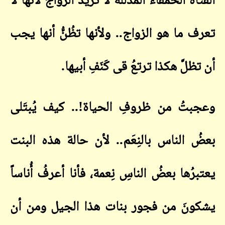
الفتاةَ الحَمقاءَ المُدلَّلة لا تُريدُ الزواج لأنها لا
تعرف ما هو الزواج.. ولأنها تظُنُّ أنها يجب
أن تظلَّ هكذا ترتعُ قى كَنَفِ أبيها
.
وعجبتُ من ظروفِ الحياة!.. كيف يُبتَلى
بعضُ الناس بالنِعَم
..
لأن حالة هذه البنت
يعتبرُها بعضُ الناسِ نِعمة، فأنا أعرفُ أُناساً
يشكونَ من فجور بنات هذا الجيل ومن أن