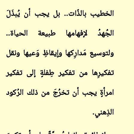
الخطيب بالذّات.. بل يجب أن يُبذَلَ
الجُهدُ لإفهامها طبيعة الحياة..
ولتوسيع مَدارِكها وإيقاظِ وَعيها ونقل
تفكيرِها من تفكير طِفلةٍ إلى تفكير
امرأةٍ يجب أن تخرُجَ من ذلك الرُكود
الذِهني
.