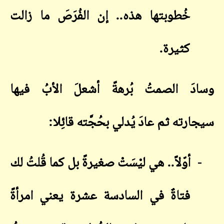
خُطوبتها هذه.. إن الفُرَصَ ما زالت
كثيرة
.
وسادَ الصمتُ بُرهةً أشعلَ الأبُ فيها
سيجارته ثم عادَ يُدلي بحُجَّته قائِلا
:
-
أوّلاً.. هي ليْسَتْ صغيرةً بل كما قُلتُ لك
فتاةٌ في السادسة عشرة يعني امرأةً