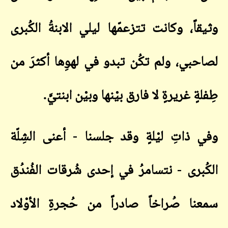
وثيقاً، وكانت تتزعمّها ليلي الابنةُ الكُبرى
لصاحبي، ولم تكُن تبدو في لهوِها أكثرَ من
طِفلةٍ غريرةٍ لا فارق بيْنها وبيْن ابنتيَّ
.
وفي ذاتِ ليْلةٍ وقد جلسنا - أعنى الشِلّة
الكُبرى - نتسامرُ في إحدى شُرقات الفُندُق
سمعنا صُراخاً صادراً من حُجرةِ الأوْلاد