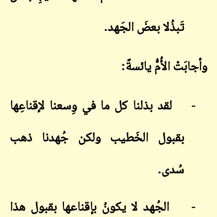
تَبذُلا بعضَ الجَهد
.
وأجابَتْ الأُمُّ يائسةً
:
-
لقد بذلنا كل ما في وِسعنا لإقناعِها
بقبول الخَطيب ولكن جُهدنا ذهب
سُدى
.
-
الجُهد لا يكونُ بإقناعها بقبول هذا