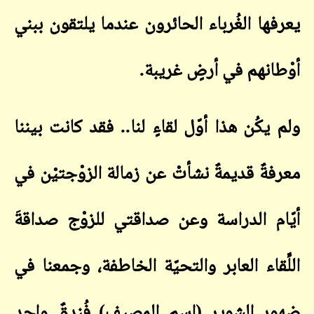
يعرفها الغُرباء الحائرون عندما يلتقون ببني
أوْطانهم في أرضٍ غريبة
.
ولم يكُن هذا أوّل لقاءٍ لنا.. فقد كانت بيننا
معرفةٌ قديمةٌ نشأتْ عن زمالة الزوْجتيْن في
أيّام الدراسة وعن صداقتي للزوْج صداقةَ
اللِّقاء العابر والتحيّة الخاطف
ة،
وجمعنا في
ضهور الشوير (اسم المصيف) فُندقٌ واحد