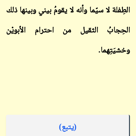
الطِفلة لا سيّما وأنه لا يقومُ بيني وبينها ذلك
الحِجابُ الثقيل من احترام الأبويْن
وخشيَتِهما
.
(يتبع)