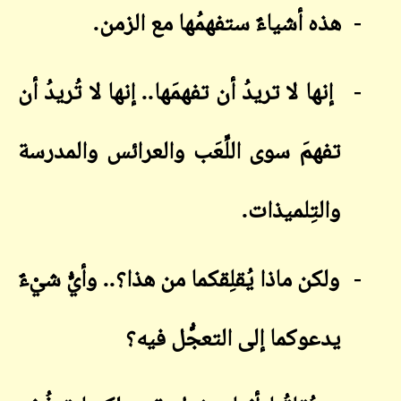
-
هذه أشياءٌ ستفهمُها مع الزمن
.
-
إن
ها لا تريدُ أن تفهمَها.. إنها لا تُريدُ أن
تفهمَ سوى اللِّعَب
والعرائس والمدرسة
والتِلميذات
.
-
ولكن ماذا يُقلِقكما من هذا؟.. وأيُّ شيْءٌ
يدعوكما إلى التعجُّل
فيه؟