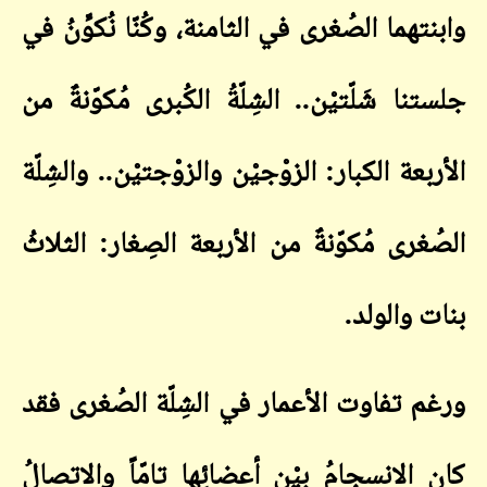
وابنتهما الصُغرى في الثامن
ة،
وكُنّا نُكوِّنُ في
جلستنا شَلّتيْن.. الشِلّةُ الكُبرى مُكوّنةٌ من
الأربعة الكبار: الزوْجيْن والزوْجتيْن.. والشِلّة
الصُغرى مُكوّنةٌ من الأربعة الصِغار: الثلاثُ
بنات والولد
.
ورغم تفاوت الأعمار في الشِلّة الصُغرى فقد
كان الانسجامُ بيْن أعضائِها تامّاً والاتصالُ