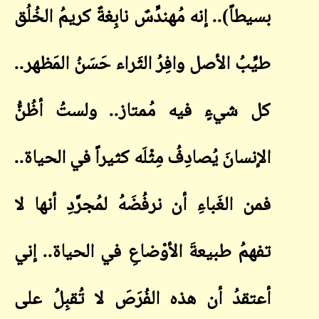
بسيطاً).. إنه مُهندِّسٌ نابِغةٌ كريمُ الخُلُق
طيِّبُ الأصل
وافِرُ الثَراء حَسَنُ المَظهر..
كل شيءٍ فيه مُمتاز.. ولستُ أظُنُّ
الإنسانَ يُصادِفُ مِثْلَه كثيراً في الحياة..
فمن الغَباءِ أن نرفُضَهُ لمُجرَّدِ أنها لا
تفهمُ طبيعةَ الأوْضاعِ في الحياة.. إني
أعتقدُ أن هذه الفُرَصَ لا تُقبِلُ على