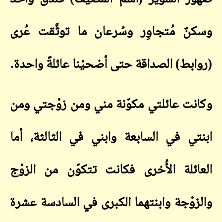
وسكنٌ مُتجاوِر وسُرعان ما توثَّقت عُرى
(روابط) الصداقة حتى أضحيْنا عائلةً واحدة
.
وكانت عائلتي مكوّنة مني ومن زوْجتي ومن
ابنتي في السابعة وابني في الثالثة، أما
العائلة الأُخرى فكانت تتكوّن من الزوْج
والزوْجة وابنتهما الكبرى في السادسة عشرة