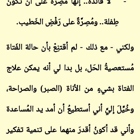
-
لا فائدة.. إنها مُصِرَّةٌ على أن تكونَ
طِفلة.. ومُصِرَّةٌ على رَفْضِ الخَطيب
.
ولكني - مع ذلك - لم أقتنِعْ بأن حالة الفَتاة
مُستعصيةُ الحَل، بل بدا لي أنه يمكن علاج
الفتاة بشيءٍ من الأناة (الصبر) والصراحة،
وخُيِّلَ إليَّ أني أستطيعُ أن أمد يد المُساعدة
وأني قد أكونُ أقدرَ منهما على تنمية تفكير