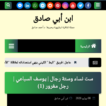
بحث هذه
ابن أبي صادق
المدونة
مجلة ثقافية ترفيهية يحررها: د.أحمد صادق
الإلكترونية
الرئيسية
الزمكان
عاجل: فريق "البط" الكيني ينهي استعداداته لملاقاة "الأهلي"
بعد 
جعلوني طبيباً
ست نساء وستة رجال | يوسف السباعي |
حكم
رجل مغرور (1)
حواديت
حوار
08 يوليو 2026
ابن أبي صادق