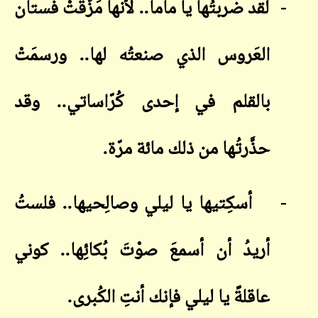
-
لقد ضربتُها يا ماما.. لأنها مَزَّقَتْ فُستان
العَروس الذي صنعتُه لها.. ورسمَتْ
بالقلم في إحدى كُرّاساتي.. وقد
حذَّرتُها من ذلك مائة مرّة
.
-
أسكِتيها يا ليلي وصالِحيها.. فلستُ
أريدُ أن أسمعَ صوْتَ بُكائِها.. كوني
عاقلةً يا ليلي فإنك أنتِ الكُبرى
.