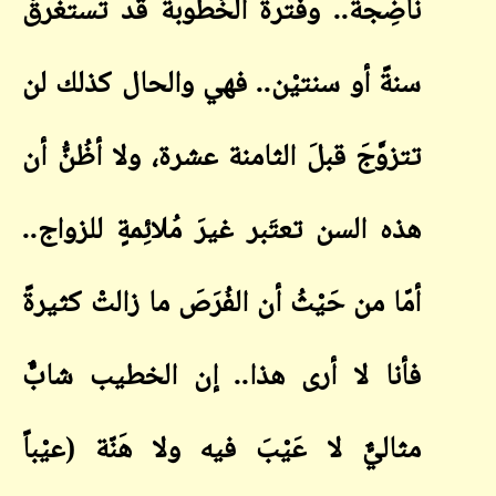
ناضِجة.. وفترة الخُطوبة قد تستغرقُ
سنةً أو سنتيْن.. فهي والحال كذلك لن
تتزوَّجَ قبلَ الثامنة عشرة، ولا أظُنُّ أن
هذه السن تعتَبر غيرَ مُلائِمةٍ للزواج..
أمّا من حَيْثُ أن الفُرَصَ ما زالتْ كثيرةً
فأنا لا أرى هذا.. إن الخطيب شابٌّ
مثاليٌّ لا عَيْبَ فيه ولا هَنّة (عيْباً