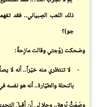
-
لِمَ لا تُجَرِّبُ أنت؟.. فقد تستطي
ذلك اللعب الصِبياني.. فقد تفهم
جو)؟
وضحكت زوْجتي وقالت مازِحةً
:
-
لا تنتظري منه خيْراً.. أنه لا يصلُ
بالنحلة والطيّارة.. أنه هو نفسه ف
وصَمَتُّ بُرهة.. وحلا لي أن أقبلَ التحد