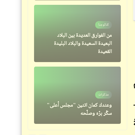
كتالوجنا
مذكرات
من الفوارق العديدة بين البلاد
الأمن والأمان | حد ضامن يمشي آمن
البعيدة السعيدة والبلاد البليدة
أو مآمن يمشي فين (2)
القعيدة
مذكرات
شعر
وعندك كمان اتنين "مجلس أعلى"
نوارة | أحمد فؤاد نجم
سكّر برّه وصلّحه
قصص_سخصية مصر