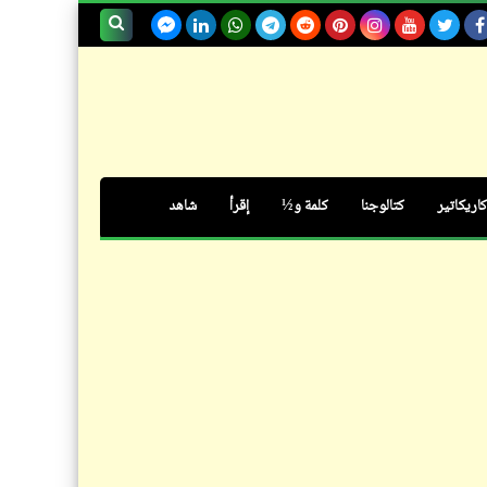
حوار_حوارات متنوعة
حوار متشابك بيني وبين نفسي
بحث هذه
وذاتي | على عتبة الانفصام الذهاني
المدونة
الإلكترونية
كاريكاتير
كتالوجنا
كلمة و½
إقرأ
شاهد
شعر
شخصية مصر تتجلّى في أحد
مواطنيها العظام: "جمال حمدان"
مذكرات