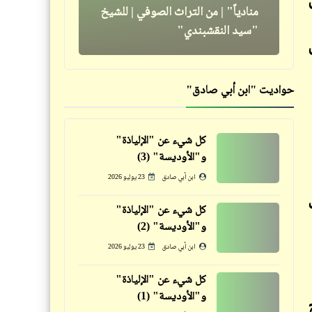
المسلمين: نكشف النقاب عن
منادياً" | من التراث الصوفي | للشيخ
التحضير لمظاهرات شعبيّة غاضبة
"سيد النقشبندي"
في "مصر"
حواديت "ابن أبي صادق"
كاريكاتير
كل شيء عن "الإلياذة"
رسوم كاريكاتيرية رائعة ستتعلم
و"الأوديسة" (3)
فيدراديو
منها معانٍ عميقة (6)
ابن أبي صادق
23 يوليو 2026
مين عنده الشجاعة يعمل كده؟
كل شيء عن "الإلياذة"
و"الأوديسة" (2)
ابن أبي صادق
23 يوليو 2026
كلمة ونص
كاريكاتير
كل شيء عن "الإلياذة"
ورشة "اللغوصة" لصناعة حلاوة
و"الأوديسة" (1)
رسوم كاريكاتيرية رائعة ستتعلم
المولد لصاحبها الأسطى "عبده