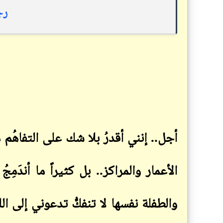
رج
أجل.. إنني أقدرُ بلا شك على التفاهُم معها
الأعمار والمراكز.. بل كثيراً ما أندَم
والطفلة نفسها لا تنفكُّ تدعوني إلى اللع