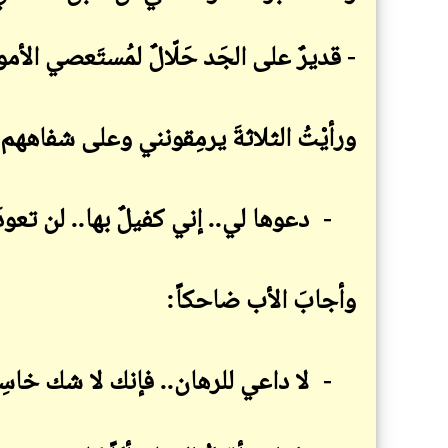
- قديرٌ على الجَد حَلّالٌ لمُستَعصي الأ
ورأيْتُ الثلاثةَ يرمِقونني وعلى شفاههم 
-
دعوها لي.. إني كفيلٌ بها.. لن تعودَ
وأجابَ الأب ضاحكاً
:
-
لا داعي للرهان.. فإنك لا شك خاسِر