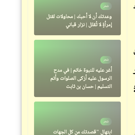
شعر
فيدراديو
وعدتك أن لا أحبك | محاولات لقتل
مباراة الزمالك والوداد بطعم تاني | يا
إمرأةٍ لا تُقتَل | نزار قباني
سوااااادي
فيدراديو
شعر
أغلى المحاميل .. من 15 مليون إلى
أغر عليه للنبوة خاتم | في مدح
2.5 مليار جنيه .. يا بلاش .. كده
الرسول عليه أزكى الصلوات وأتم
بقى الواحد يفكّر يغيّر تليفونه
التسليم | حسان بن ثابت
النوكيا
خبر
شعر
بعد جرائم الهند المتكرّرة في حق
ابتهال "قصدتك من كل الجهات