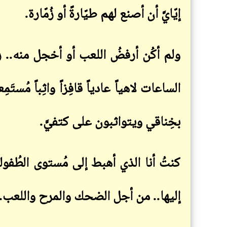
إيّايَّ أن أصنع لهم طيّارةً أو زُمّارة
.
ولم أكُن أرفضُ اللعب أو أخجل منه.. رغ
الساعات لاهياً عادياً قافِزاً واثِباً
مُستَمِ
بخِناقي ويتواثبون على كتفيَّ
.
كنتُ أنا الذي أهبط إلى مُستوى الطُفولة 
إليها.. من أجل الضحك والمرح واللعب
.