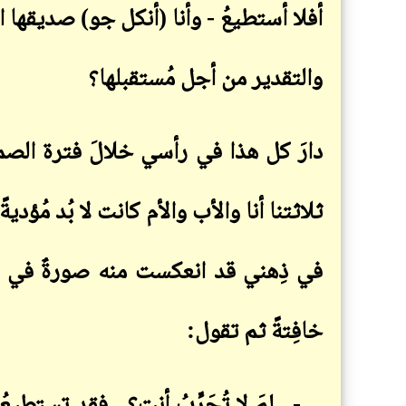
أفلا أستطيعُ - وأنا (أنكل جو) صديقها ال
والتقدير من أجل مُستقبلها؟
دارَ كل هذا في رأسي خلالَ فترة الصم
ثلاثتنا أنا والأب والأم كانت لا بُد مُؤد
في ذِهني قد انعكست منه صورةٌ في كُلّ
خافِتةً ثم تقول
: