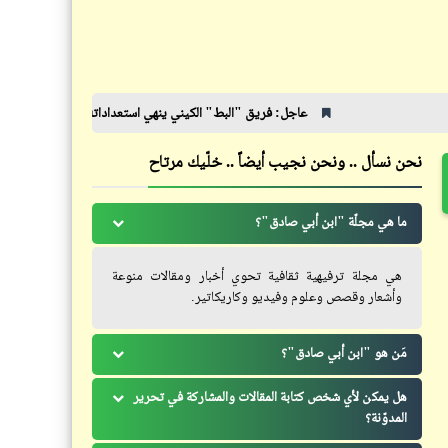
البقاء لله وحده | ولكن .. هل هو
ضحيّة أم شهيد؟
عاجل: فريق "البط" الكيني ينهي استعداداته لملاقاة "الأهلي"
بعد 
نحن نسأل .. ونحن نجيب أيضاً .. خلّيك مرتاح
فيدراديو
مقارنة فظيعة بين الأفلام الأميريكية
ما هي مجلّة "ابن أبي صادق"؟
والهندية | الهندي يوكل
هي مجلة ترفيهية ثقافية تحوي أخبار ومقالات منوعة
وأشعار وقصص وعلوم وفيديو وكاريكاتير.
مَن هو "ابن أبي صادق"؟
هل يمكن لأي شخص كتابة المقالات والمشاركة في تحرير
المدوّنة؟
قصص_نهاية العالم