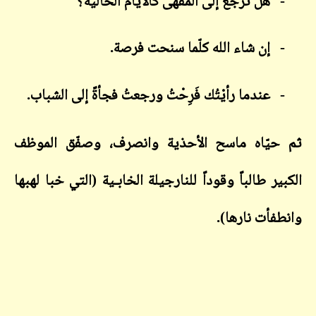
-
هل ترجع إلى المقهى كالأيّام الخالية؟
-
إن شاء الله كلّما سنحت فرصة.
-
عندما رأيْتُك فَرِحْتُ ورجعتُ فجأةً إلى الشباب.
ثم حيّاه ماسح الأحذية وانصرف، وصفّق الموظف
الكبير طالباً وقوداً للنارجيلة الخابـية (التي خبا لهبها
وانطفأت نارها).