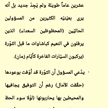
عشرين عاماً طويلة ولم يَجِدْ جديد بل أنه
يرى بعيْنيْه الكثيرين من المسؤولين
الحاليّين (المحظوظين السعداء) الذين
يرفلون في النعيم كباشاوات ما قبل الثوْرة
(يركبون السيّارات الفاخرة كأيّام زمان).
·
يدّعي المسؤول أن الثوْرة قد أوْفت بوعودها
(حقّقت الآمال) رغم أن التوفيق يجافيها
والمحيطين بها يحاربونها (لوْلا سوء الحظ