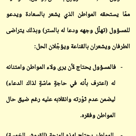
ممّا يستحقه المواطن الذي يشعر بالسعادة ويدعو
للمسؤول (تهلّل وجهه ودعا له بالستر) وبذلك يتراضى
الطرفان ويشعران بالقناعة ويؤجّلان الحل:
-
فالمسؤول يحتاج لأن يرى ولاء المواطن وامتنانه
له (اعترف بأنه في حاجةٍ ماسّةٍ لذاك الدعاء)
ليضمن عدم ثوْرته وانقلابه عليه رغم ضيق حال
المواطن وفقره.
-
المواطن يحتاج لهذه المنحة (القروش الخمسة)