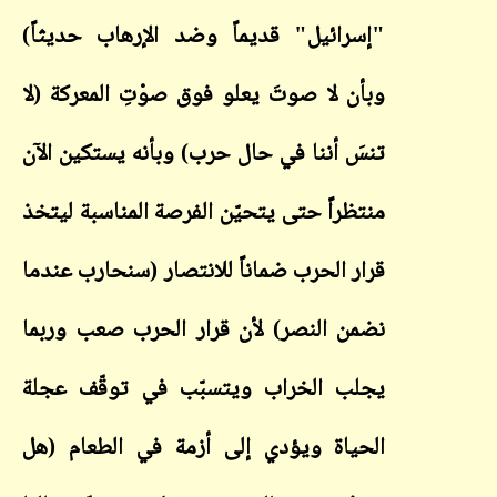
"إسرائيل" قديماً وضد الإرهاب حديثاً)
وبأن لا صوتَ يعلو فوق صوْتِ المعركة (لا
تنسَ أننا في حال حرب) وبأنه يستكين الآن
منتظراً حتى يتحيّن الفرصة المناسبة ليتخذ
قرار الحرب ضماناً للانتصار (سنحارب عندما
نضمن النصر) لأن قرار الحرب صعب وربما
يجلب الخراب ويتسبّب في توقّف عجلة
الحياة ويؤدي إلى أزمة في الطعام (هل