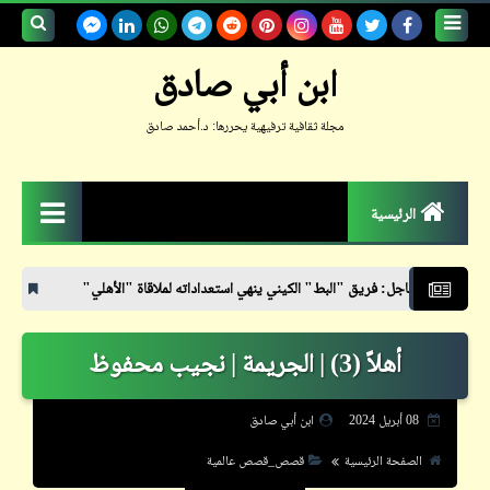
بحث هذه
ابن أبي صادق
المدونة
مجلة ثقافية ترفيهية يحررها: د.أحمد صادق
الإلكترونية
الرئيسية
الزمكان
ل: فريق "البط" الكيني ينهي استعداداته لملاقاة "الأهلي"
بعد تخطّينا المليون 
جعلوني طبيباً
أهلاً (3) | الجريمة | نجيب محفوظ
حكم
حواديت
08 أبريل 2024
ابن أبي صادق
حوار
الصفحة الرئيسية
قصص_قصص عالمية