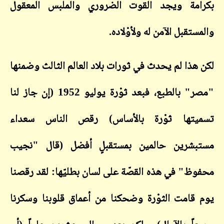
بكرامة ويجد القوت الضروري والملبس المعقول
والمستقبل الآمن له ولأوْلاده.
لكن هذا لم يحدث في ثورات بلاد العالم الثالث وضمنها
"مصر" بالطبع، فبعد ثوْرة يوليو 1952 (إن جاز لنا
تسميتها ثوْرة بالأساس) رقص الناس سعداء
مستبشرين حالمين بمستقبلٍ أفضل (قال "نجيب
محفوظ" في هذه القصّة على لسان بطليّها: لقد رقصنا
يوم قامت الثوْرة وضحكنا من أعماق قلوبنا وسكرنا