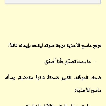
فرفع ماسح الأحذية درجة صوته ليقنعه بإيمانه قائلاً:
-
ما دمت تصدِّق فأنا أصدِّق.
ضحك الموظّف الكبير ضحكةً فاترةً مقتضبة، وسأله
ماسح الأحذية: