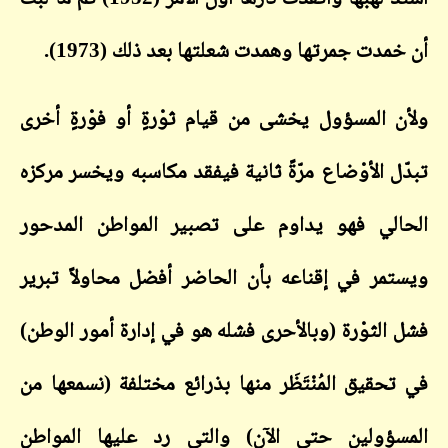
أن خمدت جمرتها وهمدت شعلتها بعد ذلك (1973).
ولأن المسؤول يخشى من قيام ثوْرةٍ أو فوْرةٍ أخرى
تبدّل الأوْضاع مرّةً ثانية فيفقد مكاسبه ويخسر مركزه
الحالي فهو يداوم على تصبير المواطن المدحور
ويستمر في إقناعه بأن الحاضر أفضل محاولاً تبرير
فشل الثوْرة (وبالأحرى فشله هو في إدارة أمور الوطن)
في تحقيق المُنْتَظَر منها بذرائع مختلفة (نسمعها من
المسؤولين حتى الآن) والتي رد عليها المواطن