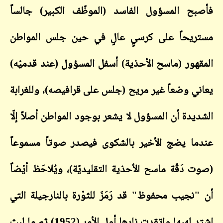
فأصبح المسؤول الفاسد (الموظّف الكبير) جالساً
مستريحاً على كرسيٍ عالٍ في حين جلس المواطن
المقهور (ماسح الأحذية) أسفل المسؤول (عند قدميْه)
يعاني وضعاً غير مريح (جلس على قرافيصه)، وللغرابة
الشديدة أن المسؤول لا يشعر بوجود المواطن أصلاً إلّا
عندما يضج الأخير بالشكوى فيصدر صوتاً مسموعاً
(صوت دَقّة ماسح الأحذية التقليديّة)، ويُلاحَظ أيْضاً
أن "نجيب محفوظ" قد رَمَزَ للثوْرة بالنارجيلة التي
اشتد لهبها واتقدت نارها أول الأمر (1952) ثم ما لبث