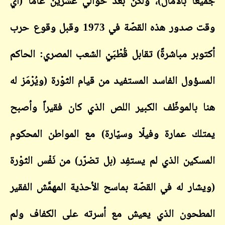
جميعاً بالآمال)، ولكن بعد حوالي عشرين عاماً (أي
وقت صدور هذه القصّة في 1973 وقبل وقوع حرب
أكتوبر مباشرةً) تقابل قُطْبَيْ الشعب المصري: الحاكم
المسؤول الفاسد المستفيد من قيام الثوْرة (ويُرْمَز له
هنا بالموظّف الكبير اللص الذي كان فقيراً وأصبح
يمتلك عمارة وفيلّا وسيّارة) مع المواطن المحكوم
المسكين الذي لم يستفِد (بل تضرّر) من نَفْس الثوْرة
(ويشار له في القصّة بماسح الأحذية المهمَّش الفقير
المطحون الذي يعيش مع أسرته على الكفاف ولم