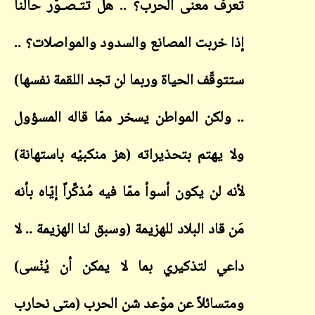
تعرف معنى الحرب؟ .. هل تتـصـوّر حالنا
إذا خربت المصانع والسدود والمواصلات؟ ..
ستتوقّف الحياة وربما لن تجد اللقمة نفسها)
.. ولكن المواطن يسخر ممّا قاله المسؤول
ولا يهتم بتحذيراته (هز منكبيْه باستهانة)
لأنه لن يكون أسوأ ممّا فيه مُذكِّراً إيّاه بأنه
مَن قاد البلاد للهزيمة (وسبق لنا الهزيمة .. لا
داعي لتذكيري بما لا يمكن أن يُنْسى)
ومتسائلاً عن موْعد شن الحرب (متى نحارب