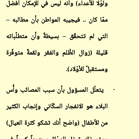
ولوْلا الأعداء) وأنه ليس في الإمكان أفضل
ممّا كان .. فيجيبه المواطن بأن مطالبه –
التي لم تتحقّق – بسيطةٌ وأن متطلّباته
قليلة (زوال الظُلم والفقر ولقمةٌ متوفّرة
ومستقبلٌ للأوْلاد).
·
يتعلّل المسؤول بأن سبب المصائب وأُس
البلاء هو الانفجار السكّاني وإنجاب الكثير
من الأطفال (واضح أنك تشكو كثرة العيال)