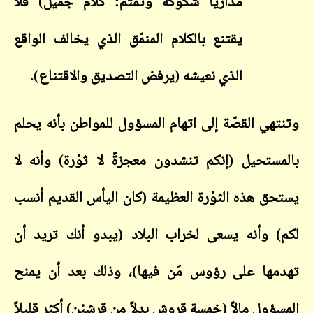
مدارياً شكوكه وتمتم: كلام جميل) فلا
يقتنع بالكلام المنمّق الذي يخالف الواقع
الذي نعيشه (يرفض التصديق والاقتناع).
وتنتهي القصّة إلى اتهام المسؤول للمواطن بأنه يحلم
بالمستحيل (إنكم تنشدون معجزةً لا ثوْرة) وأنه لا
يستحق هذه الثوْرة العظيمة (كان اليأس القديم أنسب
لكم) وأنه يسعى لخراب البلاد (يبدو أنك تريد أن
تهدمها على رؤوس مَن فيها)، وذلك بعد أن يمنح
المسؤول مالاً (خمسة قروشٍ بدلاً من قِرشيْن) أكثر قليلاً