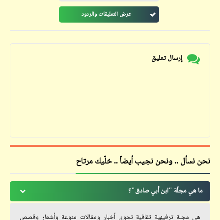
عرض التعليقات والردود
إرسال تعليق
نحن نسأل .. ونحن نجيب أيضاً .. خلّيك مرتاح
ما هي مجلّة "ابن أبي صادق"؟
هي مجلة ترفيهية ثقافية تحوي أخبار ومقالات منوعة وأشعار وقصص