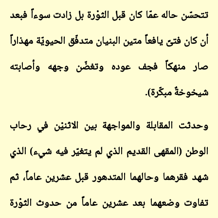
تتحسّن حاله عمّا كان قبل الثوْرة بل زادت سوءاً فبعد
أن كان فتىً يافعاً متين البنيان متدفّق الحيويّة مهذاراً
صار منهكاً فجف عوده وتغضّن وجهه وأصابته
شيخوخةٌ مبكّرة).
وحدثت المقابلة والمواجهة بين الاثنيْن في رحاب
الوطن (المقهى القديم الذي لم يتغيّر فيه شيء) الذي
شهد فقرهما وحالهما المتدهور قبل عشرين عاماً، ثم
تفاوت وضعهما بعد عشرين عاماً من حدوث الثوْرة