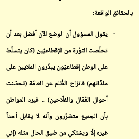
بالحقائق الواقعة:
·
يقول المسؤول أن الوضع الآن أفضل بعد أن
تخلّصت الثوْرة من الإقطاعيّين (كان يتسلّط
على الوطن إقطاعيّون يبذّرون الملايين على
ملذّاتهم) فانزاح الظُلم عن العامّة (تحسّنت
أحوال العُمّال والفلّاحين) .. فيرد المواطن
بأن الجميع متضرّرون وأنه لا يقابل أحداً
غيره إلّا ويشتكي من ضيق الحال مثله (إني