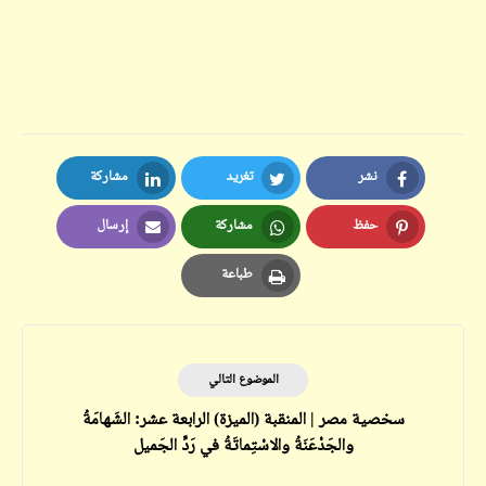
نشر
تغريد
مشاركة
LinkedIn
Twitter
Facebook
حفظ
مشاركة
إرسال
Email
Whatsapp
Pinterest
طباعة
Print
الموضوع التالي
سخصية مصر | المنقبة (الميزة) الرابعة عشر: الشَهامَةُ
والجَدْعَنَةُ والاسْتِماتَةُ في رَدِّ الجَميل