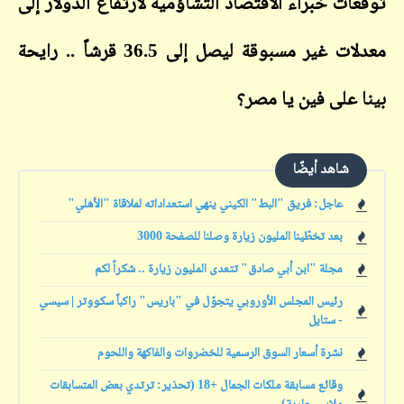
توقعات خبراء الاقتصاد التشاؤمية لارتفاع الدولار إلى
معدلات غير مسبوقة ليصل إلى 36.5 قرشاً .. رايحة
بينا على فين يا مصر؟
شاهد أيضًا
عاجل: فريق "البط" الكيني ينهي استعداداته لملاقاة "الأهلي"
بعد تخطّينا المليون زيارة وصلنا للصفحة 3000
مجلة "ابن أبي صادق" تتعدى المليون زيارة .. شكراً لكم
رئيس المجلس الأوروبي يتجوّل في "باريس" راكباً سكووتر | سيسي
- ستايل
نشرة أسعار السوق الرسمية للخضروات والفاكهة واللحوم
وقائع مسابقة ملكات الجمال +18 (تحذير: ترتدي بعض المتسابقات