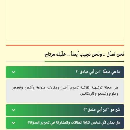
نحن نسأل .. ونحن نجيب أيضاً .. خلّيك مرتاح
ما هي مجلّة "ابن أبي صادق"؟
هي مجلة ترفيهية ثقافية تحوي أخبار ومقالات منوعة وأشعار وقصص
وعلوم وفيديو وكاريكاتير.
مَن هو "ابن أبي صادق"؟
هل يمكن لأي شخص كتابة المقالات والمشاركة في تحرير المدوّنة؟