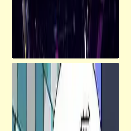
تكلّفت 3.5 مليون جنيه
فيدراديو
الفيلم الإيطالي "ابن كليوباترا" (1964) الذي
شارك فيه: يحيى شاهين وشكري سرحان وحسن
يوسف وليلى فوزي وسميرة أحمد وعبد الخالق
صالح ومحمود فرج