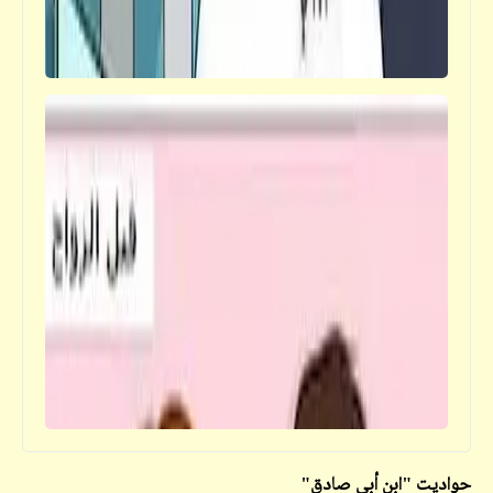
فيدراديو
أجمل 20 هدفاً في 2021 .. أحلاهم لـ"محمد
صلاح" طبعاً
حواديت "ابن أبي صادق"