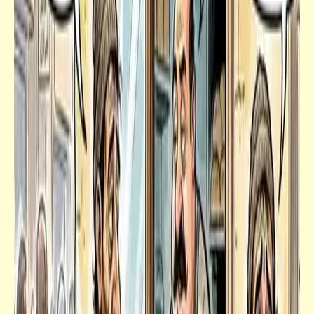
قصص_قصص عالمية
هي (أو "عائشة") | هنري رايدر هاجارد | (15)
"هي" تريد رؤيتك
فيدراديو