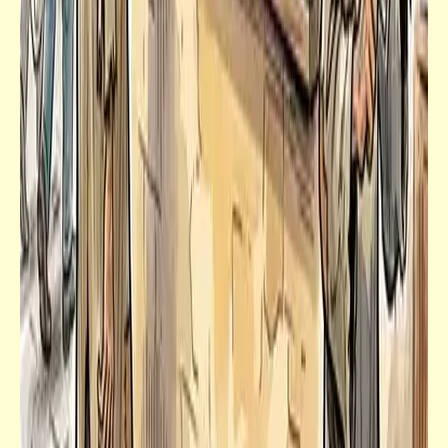
خبر
محافظ القليوبية يأمر بإحلال منسي ومغربي بدلاً
من ميكي وبطوط