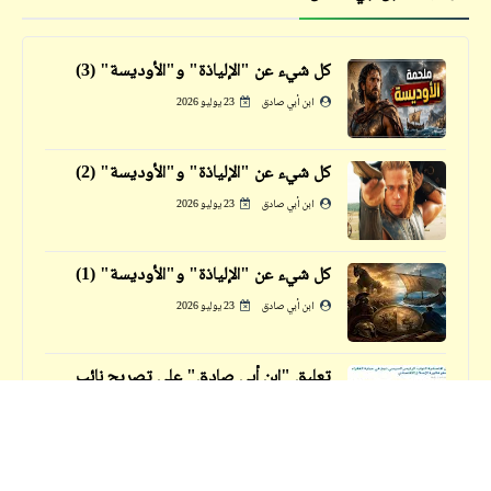
فيدراديو
عروض عسكرية خيالية للجيش الصيني وطرق
التدريب عليها
كل شيء عن "الإلياذة" و"الأوديسة" (3)
ابن أبي صادق
23 يوليو 2026
كل شيء عن "الإلياذة" و"الأوديسة" (2)
ابن أبي صادق
23 يوليو 2026
كل شيء عن "الإلياذة" و"الأوديسة" (1)
ابن أبي صادق
23 يوليو 2026
مذكرات
تعليق "ابن أبي صادق" على تصريح نائب
مفتي البلد المحسود: عين الحسود فيها عود
السيراميك
وربنا يبارك في آل سعود
ابن أبي صادق
14 نوفمبر 2025
مثال بسيط على يغمة الاحتراف الكروي في