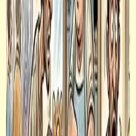
فيديوهات أطفال مضحكة .. ستشاهدها للنهاية
فيدراديو
رجل مولود بدون عظمتيْ ترقوة | سبحان الله