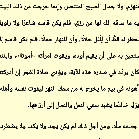
منهزم، ولا جمال الصبح المنتصر، وإنما خرجت من ذلك البيت
 ما ساقه الله لها من رزق، فلم يكن قاسم شاعرًا ولا راوية
ابن أبي صادق
ابن أبي صادق
05 يناير 2024
ر له قطُّ أن لِلَّيْل جلالًا، وأن للنهار جمالًا. فلم يكن قاسم إلا
20 يناير 2024
 يستعين به على أن يقيم أوده، ويقوت امرأته «أمونة»، وابنته
كان يردِّد في صدره هذه الآية، ويؤدي صلاة الفجر إن أدركته
 وأهونه في بيع ما يخرج له من سمك النهر ليقوت نفسه وأهله،
ابن أبي صادق
ابن أبي صادق
05 يناير 2024
20 يناير 2024
زيًّا خالصًا يشبه سعي النمل والنحل إلى أرزاقها
.
 جسمه سلًّا، ومن أجل ذلك لم يكن يجد ولا يكد، ولا يضطرب