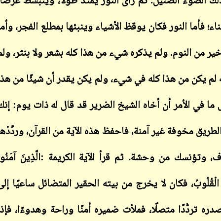
لك الضوء الضئيل. ثم رأى النور يمتد طولًا، وينبسط عرضًا،
؛ فأما النور فكان يوقظ الأشياء وينبئها بمطلع الفجر، وأما
ير من النوم. ولم يذكره شيء من هذا كله بشعر ولا بنثر، ولم
أنه لم يكن من هذا كله في شيء، ولم يكن يقدر أن شيئًا من هذا
ابن أبي صادق
ابن أبي صادق
05 يناير 2024
20 يناير 2024
ا في الأمر أن أخاه الشيخ الضرير قد قال له ذات يوم: إنك
ريق مخوفة غير آمنة، فاحفظ هذه الآية من القرآن، وردِّدْها
، وتؤنسك من وحشة. ثم قرأ الآية الكريمة
:
الَّذِينَ آمَنُو
ابن أبي صادق
لهِ تَطْمَئِنُّ الْقُلُوبُ، فكان لا يخرج من بيته الحقير المتضائل ساعيًا إلى
ابن أبي صادق
05 يناير 2024
20 يناير 2024
صدره تردُّدًا متصلًا، فملأت ضميره أمنًا وراحة وهدوءًا، فإذا