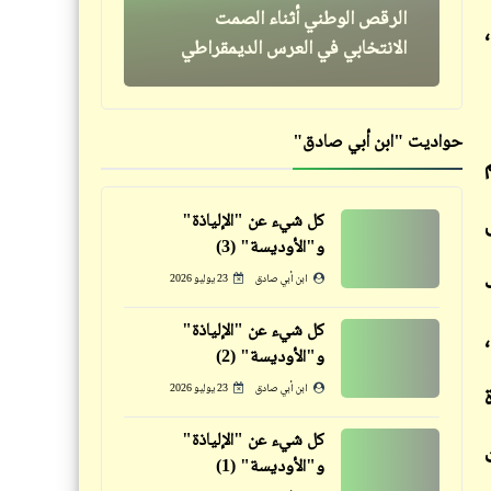
الرقص الوطني أثناء الصمت
شعر
الانتخابي في العرس الديمقراطي
المال والبنون | سيد حجاب
حواديت "ابن أبي صادق"
كل شيء عن "الإلياذة"
حكم
و"الأوديسة" (3)
فيدراديو
الحذر يقوّي النظر
ابن أبي صادق
23 يوليو 2026
من فنون الشارع [7]
كل شيء عن "الإلياذة"
و"الأوديسة" (2)
ابن أبي صادق
23 يوليو 2026
فيدراديو
كل شيء عن "الإلياذة"
فيدراديو
و"الأوديسة" (1)
عندما يكون القرد هو صاحب
لحظات لطيفة لكن محرجة أثناء