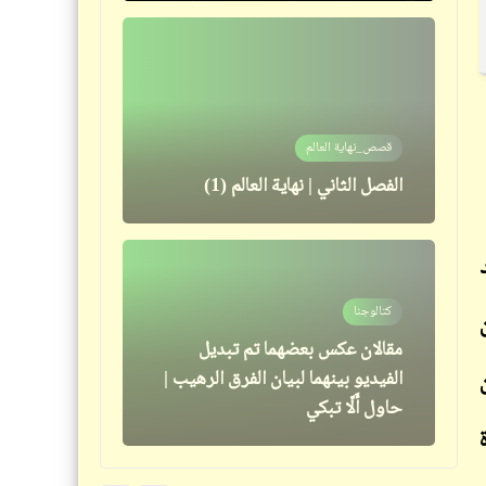
قصص_للحب آلهة كثيرة
قصص_نهاية العالم
الفصل الثالث | للحب آلهةٌ كثيرة (1)
الفصل الثاني | نهاية العالم (1)
فيدراديو
شواطئ "لوس كابوس" المكسيكيّة
كتالوجنا
التي يزورها سنوياً 3 مليون سائح
مقالان عكس بعضهما تم تبديل
(عدد السياح لمصر كان 3.3 مليون
الفيديو بينهما لبيان الفرق الرهيب |
في 2020)
حاول أَلّا تبكي