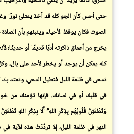
الشرق، كأنما يريد أن يلقي بالتحية والترحيب ذ
حتى أحس كأن الجو كله قد أخذ يمتلئ نورًا وغناء
الصوت فكان يوقظ الأحياء وينبئهم بأن الصلاة خ
يخرج من أعماق ذاكرته أدبًا قديمًا أو حديثًا؛ ل
كله يمكن أن يوجد أو يخطر لأحد على بال، وكل م
تسعى في ظلمة الليل فتطيل السعي، وتمتد بك الط
في قلبك أو في لسانك، فإنها تؤمنك من خوف
وَتَطْمَئِنُّ قُلُوبُهُم بِذِكْرِ اللهِ ۗ أَلَا بِذِكْرِ ال
النهر في ظلمة الليل، إلا تردَّدَتْ هذه الآية في 