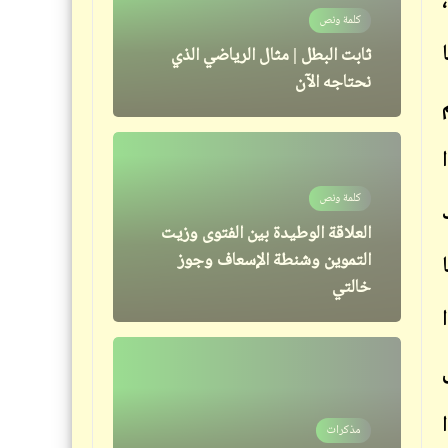
كلمة ونص
مذكرات
ثابت البطل | مثال الرياضي الذي
أسباب غيرة المواطنين من الكلب
نحتاجه الآن
المصري | عقدة الكلاب
كلمة ونص
قاموسنا
العلاقة الوطيدة بين الفتوى وزيت
معنى كلمتيْ "طس" و"طاس" |
التموين وشنطة الإسعاف وجوز
نصيحة صريحة مريحة لكل زوج
خالتي
نكدي
ا
مذكرات