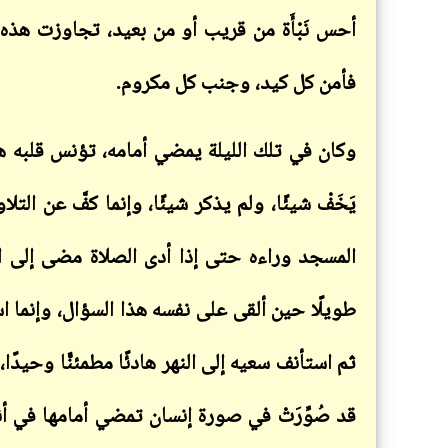
أحس نَبْأَة من قريب أو من بعيد، تجاوزت هذه ال
فأمن كل كيد، وجنب كل مكروم
.
وكان في تلك الليلة يمضي أمامه، تؤنس قلبه هذه
يَخَفْ شيئًا، ولم يذكر شيئًا، وإنما كفَّ عن الت
المسجد وراءه حتى إذا أدى الصلاة مضى إلى ا
طويلًا حين ألقى على نفسه هذا السؤال، وإنما ا
ثم استأنف سعيه إلى النهر هادئًا مطمئنًّا وحيدًا،
قد صُوِّرَتْ في صورة إنسان تمضي أمامها في أن