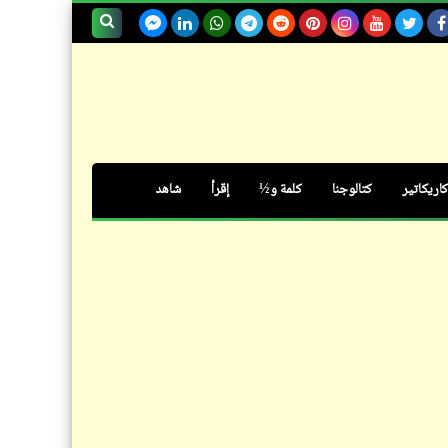
بداية صادمة لموسيقى أفلام
"جيمس بوند" للأوركيسترا
بحث هذه
الدنماركي
المدونة
الإلكترونية
كاريكاتير
كتالوجنا
كلمة و½
إقرأ
شاهد
كلمة ونص
خمسات: خمسة فقه (23)