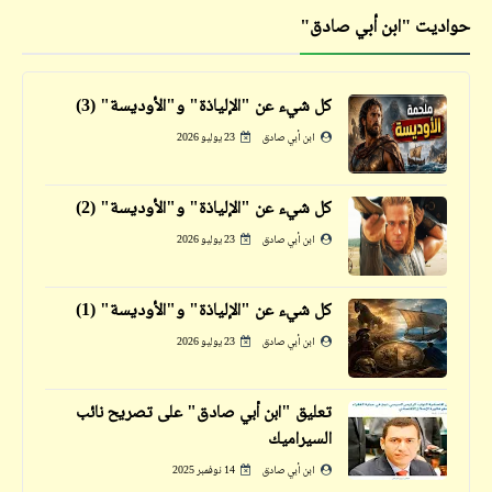
حواديت "ابن أبي صادق"
فيدراديو
لا سحر ولا شعوذة | هل مات كريس المصري في
هذه الحادثة؟
كل شيء عن "الإلياذة" و"الأوديسة" (3)
مذكرات
ابن أبي صادق
23 يوليو 2026
ملك ماليزيا "محمد الخامس" (50 عاماً) يتزوّج
ملكة جمال روسيا (25 عاماً) | ثم ماذا بعد؟ | إقرأ
كل شيء عن "الإلياذة" و"الأوديسة" (2)
للنهاية
ابن أبي صادق
23 يوليو 2026
كل شيء عن "الإلياذة" و"الأوديسة" (1)
ابن أبي صادق
23 يوليو 2026
تعليق "ابن أبي صادق" على تصريح نائب
فيدراديو
السيراميك
فيديو مسخرة عن هتلر والتخسيس
ابن أبي صادق
14 نوفمبر 2025