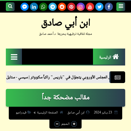
بحث هذه
ابن أبي صادق
المدونة
مجلة ثقافية ترفيهية يحررها: د.أحمد صادق
الإلكترونية
الرئيسية
الزمكان
س الأوروبي يتجوّل في "باريس" راكباً سكووتر | سيسي - ستايل
نشرة أسعار ا
جعلوني طبيباً
مقالب مضحكة جداً
حكم
حواديت
23 يناير 2024
ابن أبي صادق
الصفحة الرئيسية
فيدراديو
حوار
الحجم