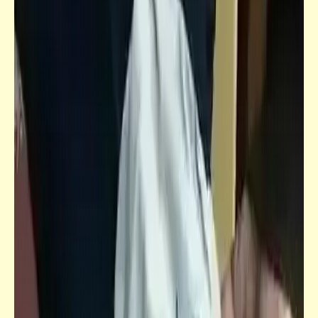
فيدراديو
الوصوليّون | سيد درويش
حوار_حوارات متنوعة