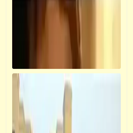
شعر
أحلى بلد بلدي | محسن الخياط
كلمة ونص
جلسة تعليم فن مقامات التلاوة بين أحمد
مصطفى ويوسف جبر