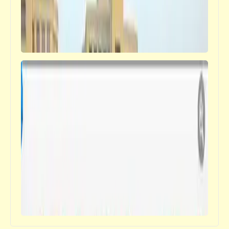
فيدراديو
استعراض الألف يد البوذي الصيني
قصص_قصص عالمية
الخيميائي | تأليف: باولو كويلو | ترجمة: بهاء
طاهر | دار الهلال | 1988 | 210 مليون نسخة