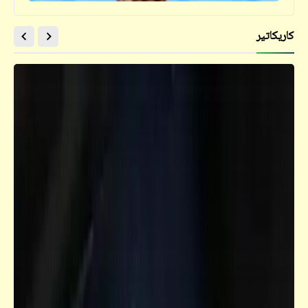
كاريكاتير
حكم
قالوا عن المرأة | أقوال مسخرة