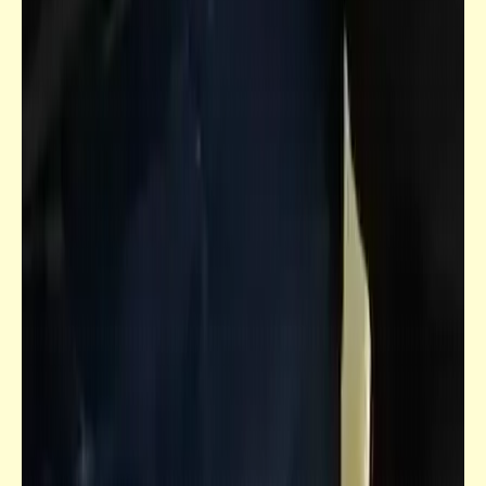
مذكرات
السر في استعانة الأهلي بالسحر والشعوذة
لتحقيق البطولات
فيدراديو
الشيخ الشعراوي والبابا شنودة | روح السماحة
والمحبة المصرية الباقية - إن شاء الله - إلى آخر
الزمان