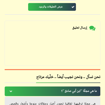
عرض التعليقات والردود
إرسال تعليق
نحن نسأل .. ونحن نجيب أيضاً .. خلّيك مرتاح
ما هي مجلّة "ابن أبي صادق"؟
هي مجلة ترفيهية ثقافية تحوي أخبار ومقالات منوعة وأشعار وقصص