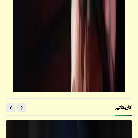
فيدراديو
من فنون الشارع [10]
كاريكاتير