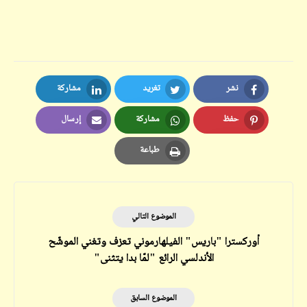
نشر
تغريد
مشاركة
LinkedIn
Twitter
Facebook
حفظ
مشاركة
إرسال
Email
Whatsapp
Pinterest
طباعة
Print
الموضوع التالي
أوركسترا "باريس" الفيلهارموني تعزف وتغني الموشّح
الأندلسي الرائع "لمّا بدا يتثنى"
الموضوع السابق