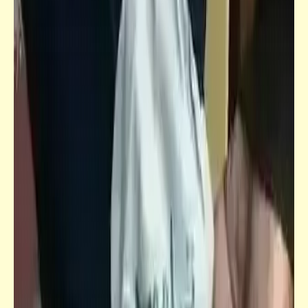
سؤال
هل تؤمن بالمثل القائل: كل اللي يلبسك واعجب
اللي ياكل الناس؟
فيدراديو
أغبى أجناد الأرض