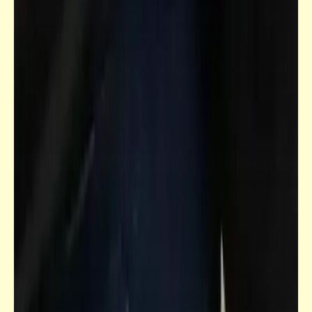
فيدراديو
ما قصة سيدنا "يحيى" ومن قتله ومن أخذ
بثأره؟