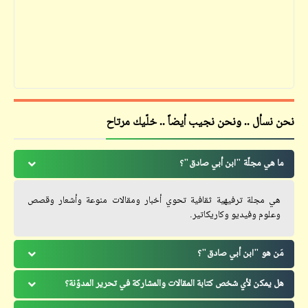
نحن نسأل .. ونحن نجيب أيضاً .. خلّيك مرتاح
ما هي مجلّة "ابن أبي صادق"؟
هي مجلة ترفيهية ثقافية تحوي أخبار ومقالات منوعة وأشعار وقصص
وعلوم وفيديو وكاريكاتير.
مَن هو "ابن أبي صادق"؟
هل يمكن لأي شخص كتابة المقالات والمشاركة في تحرير المدوّنة؟