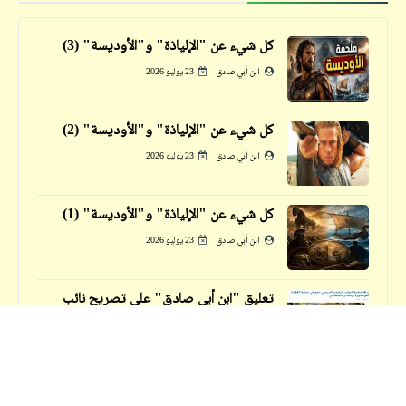
أسعار الأعضاء البشرية في السوق السوداء | ياللا
يا جودعان
كل شيء عن "الإلياذة" و"الأوديسة" (3)
ابن أبي صادق
23 يوليو 2026
كل شيء عن "الإلياذة" و"الأوديسة" (2)
ابن أبي صادق
23 يوليو 2026
خبر
كل شيء عن "الإلياذة" و"الأوديسة" (1)
موعدنا الآن مع الفقرة الكوميدية للاقتصاد
المصري
ابن أبي صادق
23 يوليو 2026
تعليق "ابن أبي صادق" على تصريح نائب
فيدراديو
السيراميك
أمّا حيوان صحيح
ابن أبي صادق
14 نوفمبر 2025
مثال بسيط على يغمة الاحتراف الكروي في