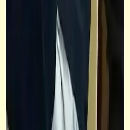
مذكرات
بلاغ للنائب العام ضد رئيس الجمهوريّة ورئيس
الوزراء | توقفوا عن الظلم والفساد