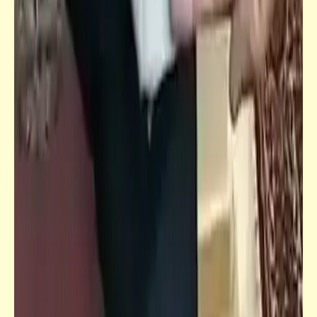
فيدراديو
صباح الفرفشة
فيدراديو