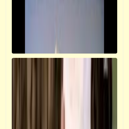
فيدراديو
تقليد رائع لـ"فريد الأطرش" | "عبد الإله رشيد
الدراجي" (73 سنة)