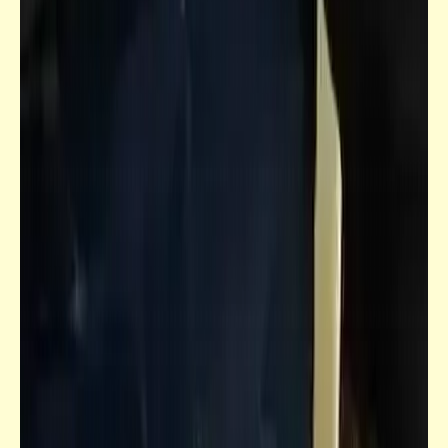
فيدراديو
التاريخ المظلم .. ولعنة الملوك الثلاثة
سؤال
لماذا يتجاهل المسؤولون تنفيذ هذا القرار
الرئاسي رغم احترام الجميع لتوجيهات الرئيس؟