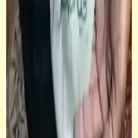
حكم
نصائح للناصح والمنصوح | صحصح وانصح
واتنصح (9)