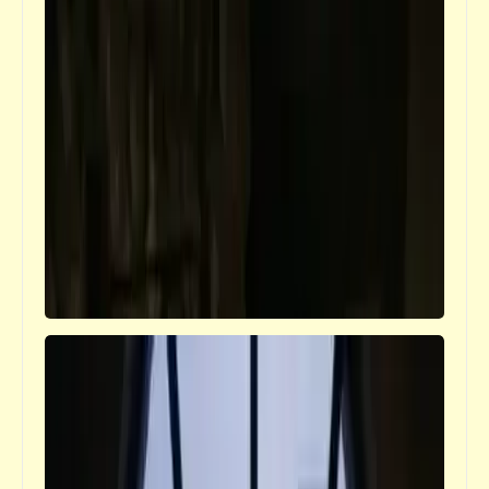
حكم
أمثال وحكم أفريقية من أفريقيا السوداء الجميلة
(4)
كلمة ونص
وزير الكهرباء "محمد شاكر" ونظرية "الكتاب
يُعرف من غلافه"