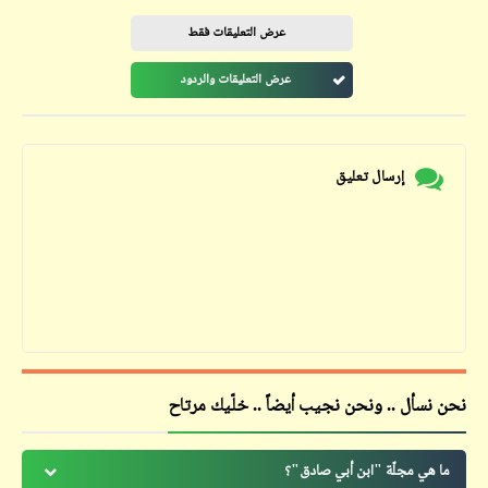
عرض التعليقات فقط
عرض التعليقات والردود
إرسال تعليق
نحن نسأل .. ونحن نجيب أيضاً .. خلّيك مرتاح
ما هي مجلّة "ابن أبي صادق"؟