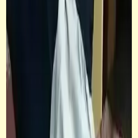
حكم
الضلالة هي أن تقر بما كنت تنكر .. ثم تنكر ما
كنت تقر | إياكم والتلوّن