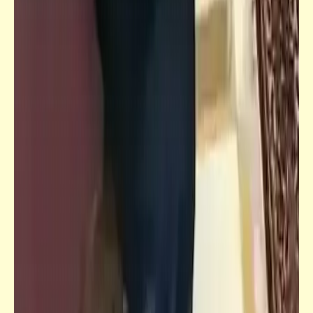
كلمة ونص
أزمات "مصر" الاقتصادية : موت وخراب
مستقبل الديار
قصص_نهاية العالم