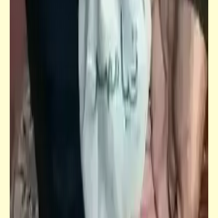
فيدراديو
كلما زاد بطش الطاغوت كلما كان خائفاً ..
والخوازيق خير شاهدة
كاريكاتير
الحمد لله .. قضا أخف من قضا