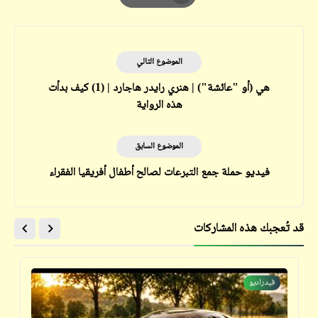
Print
الموضوع التالي
هي (أو "عائشة") | هنري رايدر هاجارد | (1) کیف بدأت
هذه الرواية
الموضوع السابق
فيديو حملة جمع التبرعات لصالح أطفال أفريقيا الفقراء
قد تُعجبك هذه المشاركات
فيدراديو