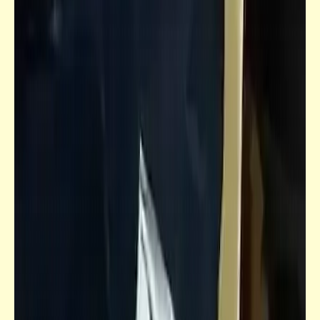
نصائح للناصح والمنصوح | صحصح وانصح
واتنصح (11)
شعر
عم بطاطا | جمال بخيت