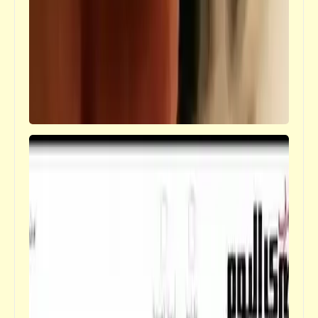
فيدراديو
فعلاً العِلم لا يُكيّل بالبتنجان | إيش جاب لجاب |
شوف كيلو البتشينجان بكام ده الوقت