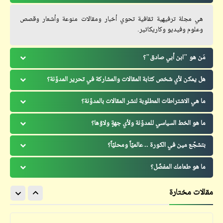
هي مجلة ترفيهية ثقافية تحوي أخبار ومقالات منوعة وأشعار وقصص
وعلوم وفيديو وكاريكاتير.
مَن هو "ابن أبي صادق"؟
هل يمكن لأي شخص كتابة المقالات والمشاركة في تحرير المدوّنة؟
ما هي الاشتراطات المطلوبة لنشر المقالات بالمدوّنة؟
ما هو الخط السياسي للمدوّنة ولأي جهةٍ ولاؤها؟
بتشجّع مين في الكورة .. عالميّاً ومحليّاً؟
ما هو طعامك المفضّل؟
مقالات مختارة