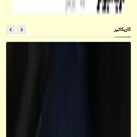
كاريكاتير
فيدراديو
"وما أوتيتم من شيء فمتاع الحياة الدنيا وزينتها
وما عند الله خير وأبقى أفلا تعقلون"