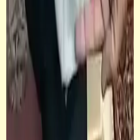
مذكرات
المعلّم كما ينبغي أن يكون | لسّه جاي من وِسط
ليل العَتمة ضَي