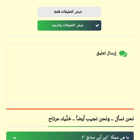
عرض التعليقات فقط
عرض التعليقات والردود
إرسال تعليق
نحن نسأل .. ونحن نجيب أيضاً .. خلّيك مرتاح
ما هي مجلّة "ابن أبي صادق"؟