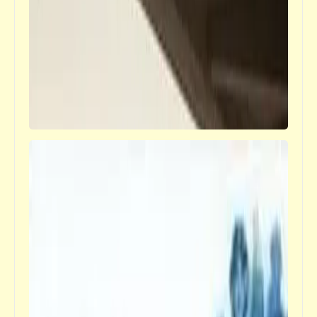
قصص_صور مشقلبة
صورة واحد دكتور عيّان (1) | صور مشقلبة | د.
أحمد صادق