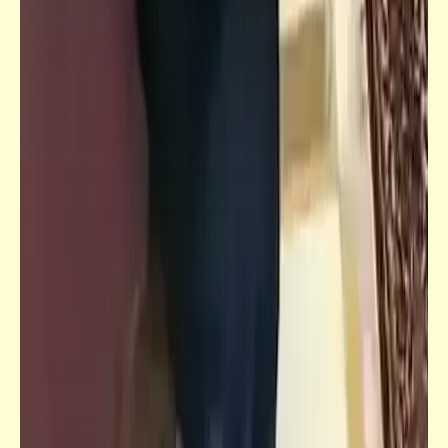
قصص_قصص عالمية
ست نساء وستة رجال | يوسف السباعي | امرأة
مغرورة (2)
قصص_قصص عالمية