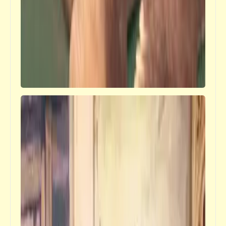
قصص_صور مشقلبة
صورة واحد دكتور عيّان (4) | صور مشقلبة | د.
أحمد صادق
خبر
تعرّف على سبب مظاهرات أولياء أمور الطلبة
ومطالبتهم بعزل وزير التربية والتعليم