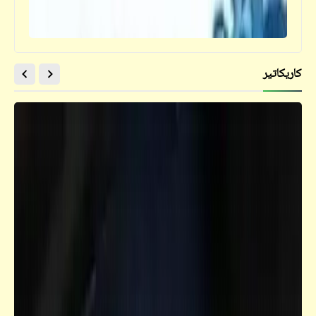
كاريكاتير
حكم
قالوا عن الحزن والدموع