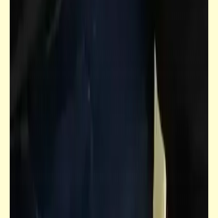
قصص_قصص تيك أواي ساخرة
من يصنع المعروف في غير أهله .. يلاقي الذي
لاقى مجير أم عامر | قصص تيك أواي ساخرة | د.
أحمد صادق
قصص_قصص تيك أواي ساخرة