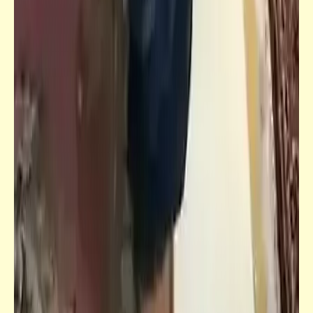
ست نساء وستة رجال | يوسف السباعي | امرأة
مغرورة (1)
قصص_قصص عالمية
ست نساء وستة رجال | قصص قصيرة للروائي
الكبير: يوسف السباعي | 1953