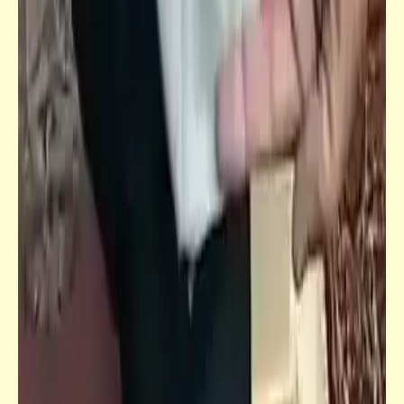
قصص_قصص عالمية
ست نساء وستة رجال | يوسف السباعي | امرأة
مغرورة (3)