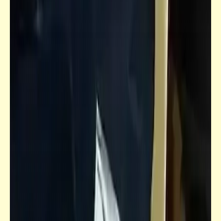
خيراً تعمل .. شراً تلقى | قصص تيك أواي ساخرة
| د. أحمد صادق
قصص_قصص للأطفال والشباب
قصص للأطفال والشباب | وليمة الدببة (3)