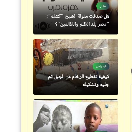
سؤال
هل صدقت مقولة الشيخ "كشك":
فيدراديو
"مصر بلد الظلم والظالمين"؟
رياضة ركوب الأمواج | الركمجة
فيدراديو
فيدراديو
مرتضى منصور ومحمد رمضان قبل
كيفية تقطيع الرخام من الجبل ثم
وبعد لقاء السحاب | منتهى التناقض
جليه وتشكيله
والازدواجية
قصص_قصص عالمية