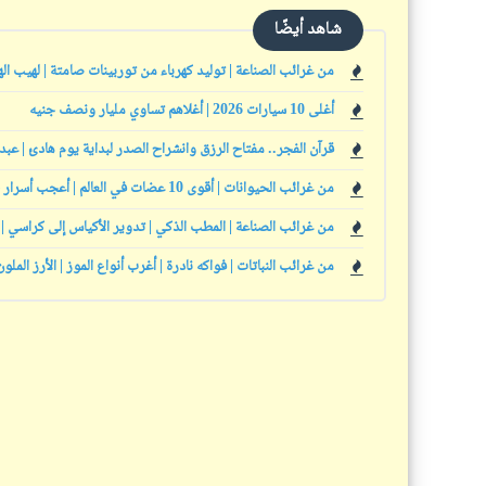
شاهد أيضًا
من غرائب الصناعة | توليد كهرباء من توربينات صامتة | لهيب الهو
أغلى 10 سيارات 2026 | أغلاهم تساوي مليار ونصف جنيه
قرآن الفجر.. مفتاح الرزق وانشراح الصدر لبداية يوم هادئ | عبد
من غرائب الحيوانات | أقوى 10 عضات في العالم | أعجب أسرار حيوانية | حيوانات تنمو بلا توقف
من غرائب الصناعة | المطب الذكي | تدوير الأكياس إلى كراسي | 
من غرائب النباتات | فواكه نادرة | أغرب أنواع الموز | الأرز الملون