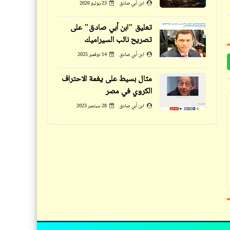
لا شيء جذرياً | تميم البرغوثي
ابن أبي صادق
23 يوليو 2026
يجرّب
تعليق "ابن أبي صادق" على
تصريح نائب السيراميك
ابن أبي صادق
14 نوفمبر 2025
شعر
مثال بسيط على يغمة الاحتراف
حكم
الكروي في مصر
قصيدة الميدان / دولة العواجيز |
نصائح للناصح والمنصوح | صحصح
عبد الرحمن الأبنودي
ابن أبي صادق
28 سبتمبر 2023
وانصح واتنصح (14)
قصص_قصص عالمية
قصص_قصص عالمية
المعذبون في الأرض (4) | خديجة |
المعذبون في الأرض (6) | رفيق | طه
طه حسين
حسين