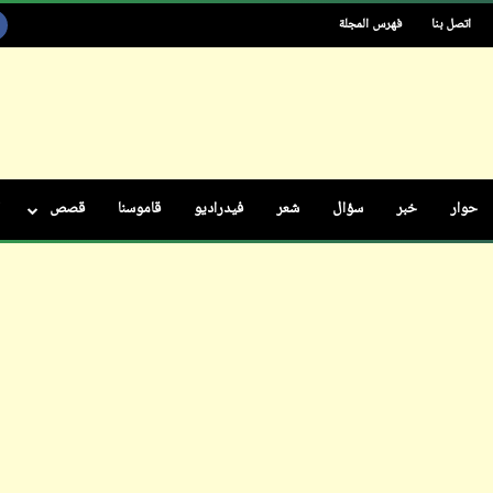
اتصل بنا
فهرس المجلة
ابن أبي صادق
26 نوفمبر 2023
حوار
خبر
سؤال
شعر
فيدراديو
قاموسنا
قصص
ابن أبي صادق
ابن أبي صادق
20 مارس 2022
26 نوفمبر 2023