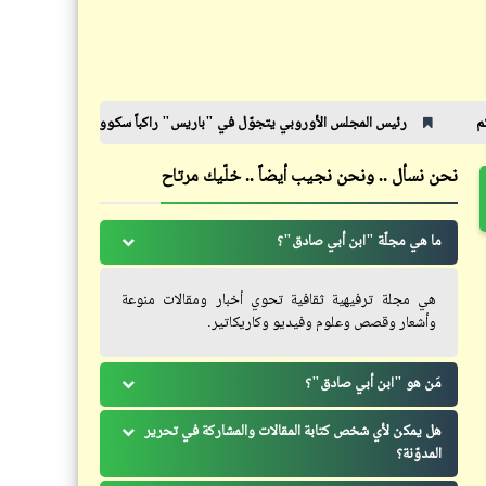
42 سنة لسّه بيسأل شعبه: "مَن
القصّة بدأت مع الكتاكيت وتتجه
أنتم؟"
نحو البشر | الذكور في خطر
 المجلس الأوروبي يتجوّل في "باريس" راكباً سكووتر | سيسي - ستايل
نشرة 
نحن نسأل .. ونحن نجيب أيضاً .. خلّيك مرتاح
قصص_قصص عالمية
فيدراديو
ما هي مجلّة "ابن أبي صادق"؟
1984 | "جورج أورويل" | (9)
أغاني ومانشيتات نكسة يونيو 1967
هي مجلة ترفيهية ثقافية تحوي أخبار ومقالات منوعة
وأشعار وقصص وعلوم وفيديو وكاريكاتير.
مَن هو "ابن أبي صادق"؟
فيدراديو
هل يمكن لأي شخص كتابة المقالات والمشاركة في تحرير
قصص_قصص عالمية
المدوّنة؟
كل أخٍ عربي أخي | حسين السيد -
1984 | "جورج أورويل" | (5)