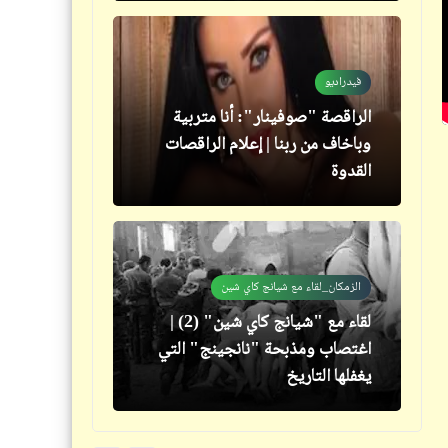
فيدراديو
حكم
الراقصة "صوفينار": أنا متربية
أقوال وحكم تاريخية للعظماء
وباخاف من ربنا | إعلام الراقصات
والمشاهير (1)
القدوة
الزمكان_لقاء مع شيانج كاي شين
مذكرات
لقاء مع "شيانج كاي شين" (2) |
لماذا يطيل الله في عمر النساء عن
اغتصاب ومذبحة "نانجينج" التي
الرجال | نظرة ساخرة
يغفلها التاريخ