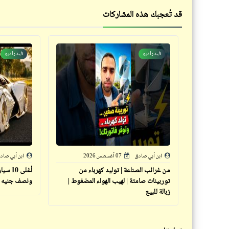
قد تُعجبك هذه المشاركات
فيدراديو
فيدراديو
ابن أبي صادق
07 أغسطس 2026
ابن أبي صاد
من غرائب الصناعة | توليد كهرباء من
توربينات صامتة | لهيب الهواء المضغوط |
ونصف جنيه
زبالة للبيع