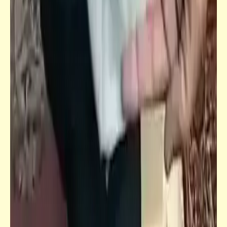
أورويل
قصص_خارج المألوف
خارج المألوف | شراً تِعمل خيراً تلقى (2)