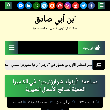
بحث هذه
ابن أبي صادق
المدونة
مجلة ثقافية ترفيهية يحررها: د.أحمد صادق
الإلكترونية
الرئيسية
الزمكان
مجلس الأوروبي يتجوّل في "باريس" راكباً سكووتر | سيسي - ستايل
نشرة أسعا
جعلوني طبيباً
مساهمة "أرنولد شوارزنيجر" في الكاميرا
حكم
الخفيّة لصالح الأعمال الخيرية
حواديت
حوار
11 يونيو 2024
ابن أبي صادق
الصفحة الرئيسية
فيدراديو