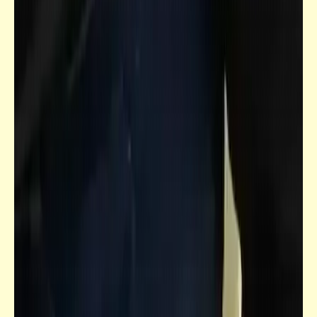
سؤال
هوَّ زمان كان فعلاً حلو؟ .. ولّا بقى حلو ده الوقت
علشان عجّزنا وبقى عندنا حنين لأيام الصبا
والشباب؟