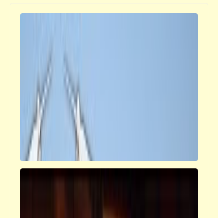
خبر
تعارضني أعارضك واكسّر صوابعك | عندما
يعارض المعارِض المعارضة
جعلوني طبيباً
إن فاتك الميري .. يبقى ربنا بيحبك | المستغطي