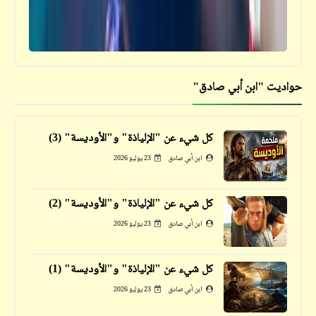
الفقراء
حواديت "ابن أبي صادق"
فيدراديو
بير السلّم يشهد أروع مشاهد الحب والغرام في
تاريخ رومانسيات السينما المصرية .. +18
كل شيء عن "الإلياذة" و"الأوديسة" (3)
ابن أبي صادق
23 يوليو 2026
فيدراديو
وجهة نظر مختلفة ربما تسمعها لأوّل مرة في
كل شيء عن "الإلياذة" و"الأوديسة" (2)
سبب عزل الرئيس السابق محمد مرسي وانقلاب
ابن أبي صادق
23 يوليو 2026
الناس على الإخوان وسياساتهم
كل شيء عن "الإلياذة" و"الأوديسة" (1)
ابن أبي صادق
23 يوليو 2026