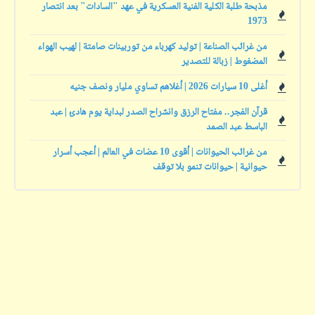
مذبحة طلبة الكلية الفنية العسكرية في عهد "السادات" بعد انتصار
1973
من غرائب الصناعة | توليد كهرباء من توربينات صامتة | لهيب الهواء
المضغوط | زبالة للتصدير
أغلى 10 سيارات 2026 | أغلاهم تساوي مليار ونصف جنيه
قرآن الفجر.. مفتاح الرزق وانشراح الصدر لبداية يوم هادئ | عبد
الباسط عبد الصمد
من غرائب الحيوانات | أقوى 10 عضات في العالم | أعجب أسرار
حيوانية | حيوانات تنمو بلا توقف