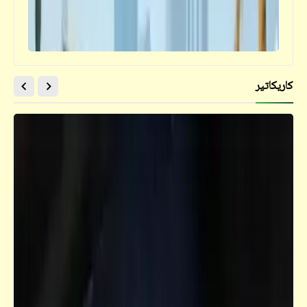
الكون ميّزنا بميزة
كاريكاتير
حوار_حوار مع السيسي
"السيسي" يفتح قلبه "لابن أبي صادق" | أجرأ
حوار لم يُنشر مع الرئيس "السيسي" (2)