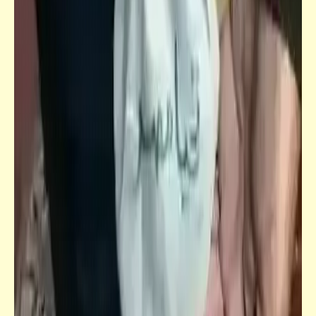
فيدراديو
كان بيغيّر المدربين (وصل عددهم 30) أكتر من
غياراته
قصص_قصص عالمية
مزرعة الحيوانات | الفصل العاشر والأخير | جورج