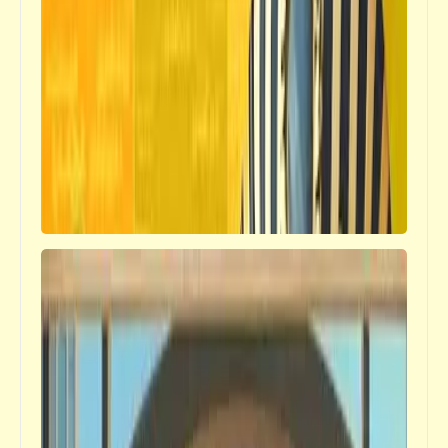
من غرائب الحيوانات | أغرب أنواع دجاج | أكثر
الصغار تدليلاً | أبرع مهندسي الحيوانات
فيدراديو
من غرائب الصناعة | ثعبان البحر المرن | صانع
اللقاحات | تصنيع العنبر
قصص_قصص للأطفال والشباب