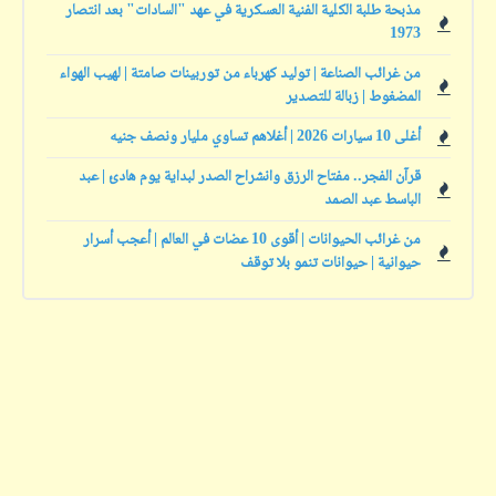
مذبحة طلبة الكلية الفنية العسكرية في عهد "السادات" بعد انتصار
1973
من غرائب الصناعة | توليد كهرباء من توربينات صامتة | لهيب الهواء
المضغوط | زبالة للتصدير
أغلى 10 سيارات 2026 | أغلاهم تساوي مليار ونصف جنيه
قرآن الفجر.. مفتاح الرزق وانشراح الصدر لبداية يوم هادئ | عبد
الباسط عبد الصمد
من غرائب الحيوانات | أقوى 10 عضات في العالم | أعجب أسرار
حيوانية | حيوانات تنمو بلا توقف