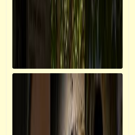
فيدراديو
كوميديا سريعة | سلاح اسكندراني في الجيش