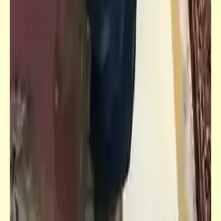
فيدراديو
من غرائب النباتات | الأشجار القاتلة | شجرة
الآيس كريم | زراعة العلف السحري
فيدراديو
فيديوهات غريبة | وظيفة خطيرة | معجزات
خلق الخروف | أغرب عادات تزاوج العمالقة