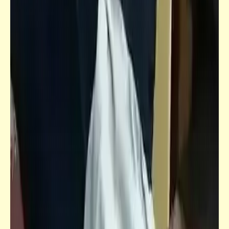
شعر
يا بحر يا بعيد | جوزيف عادل | الكلمات ومعانيها