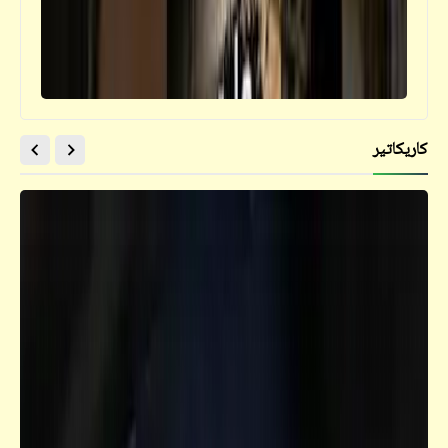
الإسرائيلي | سفير استراليا أخد الجنسية
المصرية | فتاوي المصريين
كاريكاتير
قصص_قصص للأطفال والشباب
قصص للأطفال والشباب | بوتس وأخواه (4)