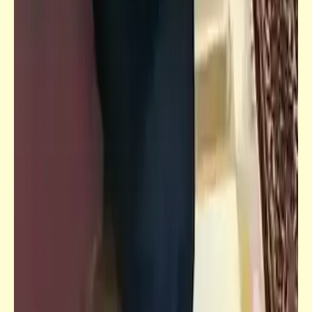
فيدراديو
كوميديا سريعة | عيشة الكلاب | المصريين آكلي
لحوم البشر | قطع الخلف