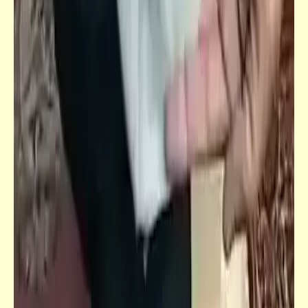
ست نساء وستة رجال | يوسف السباعي | رجل
طيّب (1)
فيدراديو
من التاريخ | أبناء نوح وذرياتهم | الإمبراطور
رمسيس الثاني | أعظم الفاتحين المسلمين
وفتوحاتهم