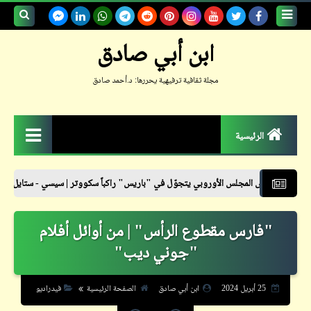
بحث هذه
ابن أبي صادق
المدونة
مجلة ثقافية ترفيهية يحررها: د.أحمد صادق
الإلكترونية
الرئيسية
الزمكان
س الأوروبي يتجوّل في "باريس" راكباً سكووتر | سيسي - ستايل
نشرة أسعار ا
جعلوني طبيباً
"فارس مقطوع الرأس" | من أوائل أفلام
حكم
"جوني ديب"
حواديت
حوار
25 أبريل 2024
ابن أبي صادق
الصفحة الرئيسية
فيدراديو