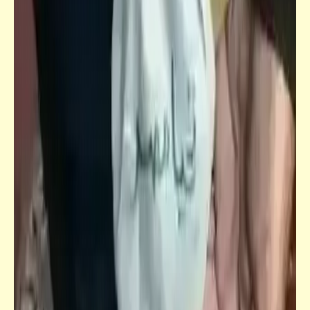
قصص_قصص عالمية
ست نساء وستة رجال | يوسف السباعي | رجل
طيّب (2)
قصص_قصص عالمية