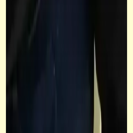
قصص_قصص للأطفال والشباب
قصص للأطفال والشباب | بوتس وأخواه (3)