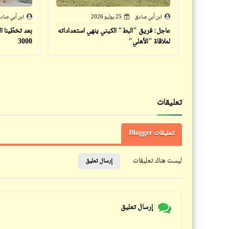
ابن أبي صادق
25 يوليو 2026
ابن أبي صاد
عاجل: فريق "البط" الكيني ينهي استعداداته
بعد تخطّينا ا
لملاقاة "الأهلي"
3000
تعليقات
تعليقات Blogger
ليست هناك تعليقات
إرسال تعليق
إرسال تعليق