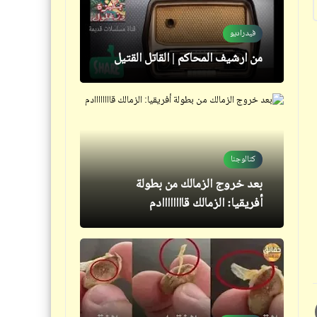
عندما يعلو شعار "الروح الرياضية"
في الدول المتقدمة ويعلو هتاف
فيدراديو
"روح أم الفريق المنافس" في
من ارشيف المحاكم | القاتل القتيل
ملاعبنا
كتالوجنا
بعد خروج الزمالك من بطولة
فيدراديو
أفريقيا: الزمالك قاااااااادم
وبالوالديْن إحساناً
حكم