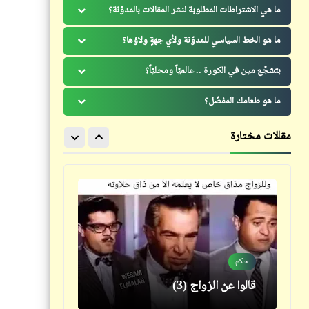
"أرواح بلا قبور"
ما هي الاشتراطات المطلوبة لنشر المقالات بالمدوّنة؟
ما هو الخط السياسي للمدوّنة ولأي جهةٍ ولاؤها؟
بتشجّع مين في الكورة .. عالميّاً ومحليّاً؟
خبر
كتالوجنا
ما هو طعامك المفضّل؟
ننفرد بعرض فيديو رئيس روسيا
العلاقة بين أغنية "شادية" ونظام
البيضاء في مزرعته مع فلاحاته
الحكم المصري
مقالات مختارة
الحسناوات
قصص_قصص عالمية
مصر على كف عفريت (8) | جلال
حكم
عامر
قالوا عن الزواج (3)