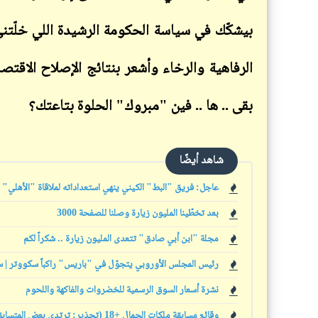
بيشكّك في سياسة الحكومة الرشيدة اللي خلّ
الرفاهية والرخاء وأشعر بنتائج الإصلاح الاقتص
بقى .. ها .. فين "مبروك" الحلوة بتاعتك؟
شاهد أيضًا
عاجل: فريق "البط" الكيني ينهي استعداداته لملاقاة "الأهلي"
بعد تخطّينا المليون زيارة وصلنا للصفحة 3000
مجلة "ابن أبي صادق" تتعدى المليون زيارة .. شكراً لكم
رئيس المجلس الأوروبي يتجوّل في "باريس" راكباً سكووتر | 
نشرة أسعار السوق الرسمية للخضروات والفاكهة واللحوم
وقائع مسابقة ملكات الجمال +18 (تحذير: ترتدي بعض المتسابقات ملابس عارية)