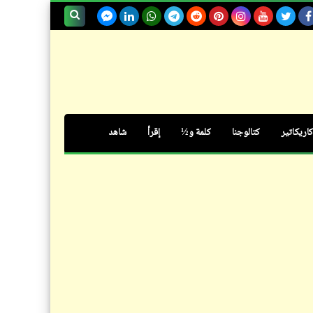
إصدار رخصة للإنجاب | يا دي
الفضيحة ام جلاجل .. يا دي الجرسة
بحث هذه
ام حناجل
المدونة
الإلكترونية
كاريكاتير
كتالوجنا
كلمة و½
إقرأ
شاهد
شعر
في الليل لما خلي | أحمد شوقي