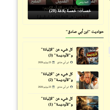
كلمة ونص
نصائح للناصح والمنصوح | صحصح
خمسات: خمسة بلاغة (20)
وانصح واتنصح (4)
حواديت "ابن أبي صادق"
مذكرات
سؤال
كل شيء عن "الإلياذة"
صفحة لم تنطوِ بعد من تاريخ
هل تسير "مصر" في طريق
و"الأوديسة" (3)
الزمالك التليد .. ربنا يستر وما
"الفلبين"؟
ابن أبي صادق
23 يوليو 2026
تطوّلش كتير
خبر
خبر
كل شيء عن "الإلياذة"
و"الأوديسة" (2)
ابن أبي صادق
23 يوليو 2026
فيدراديو
كل شيء عن "الإلياذة"
و"الأوديسة" (1)
فيديو يثبت إن يوم القيامة قرّب
فيدراديو