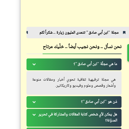
حكم
قالوا عن لقمة العيش
ي صادق" تتعدى المليون زيارة .. شكراً لكم
رئيس المجلس الأوروبي يتجوّل في 
حوار_حوار مع السيسي
نحن نسأل .. ونحن نجيب أيضاً .. خلّيك مرتاح
"السيسي" يفتح قلبه "لابن أبي
شعر
صادق" | أجرأ حوار لم يُنشر مع
ما هي مجلّة "ابن أبي صادق"؟
رياح الحياة | محمود فاروق
الرئيس "السيسي" (5)
هي مجلة ترفيهية ثقافية تحوي أخبار ومقالات منوعة
وأشعار وقصص وعلوم وفيديو وكاريكاتير.
خبر
مَن هو "ابن أبي صادق"؟
كارثة في مسابقة ملكة جمال الإبل
قصص_أرواح بلا قبور
هل يمكن لأي شخص كتابة المقالات والمشاركة في تحرير
بالسعودية: استبعاد 40 ناقة بسبب
المدوّنة؟
الإعلان الإذاعي لمجموعة قصص
البوتوكس