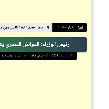
أخبار ساخنة
عاجل: فريق "البط" الكيني ينهي استعداداته لملاقاة "ال
رئيس الوزراء: المواطن المصري يشع
الصفحة الرئيسية
14 مارس 2024
ابن أبي صادق