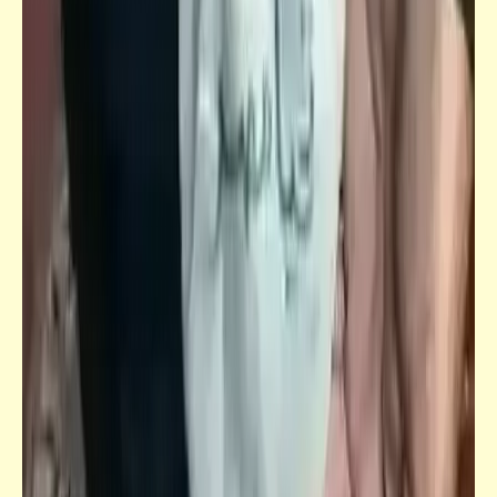
فيدراديو
شغلانة التُربي بقت حاجة ترد الروح | كلّه فان
شعر
إحنا ولاد الكلب الشعب (أحزان عادية) | عبد
الرحمن الأبنودي