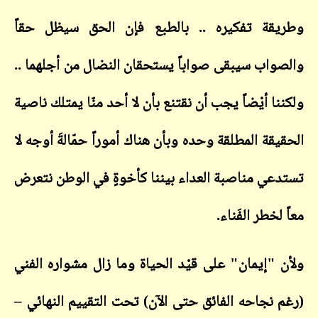
وطريقة تفكيره .. بالطبع فإن الحق سيظل حقاً
والصواب سيبقى صواباً يستحقان النضال من أجلهما ..
ولكننا أيْضاً يجب أن نقتنع بأن لا أحد منّا يمتلك ناصية
الحقيقة المطلقة وحده وبأن هناك أموراً حمّالةَ أوجه لا
تستدعي مناصبة العداء بيننا كأخوةٍ في الوطن نتعرض
معاً لخطر الفَناء.
ولأن "إيمان" على قيْد الحياة وما زال مشواره الفني
(رغم نجاحه الفائق حتى الآن) تحت التقييم النهائي –