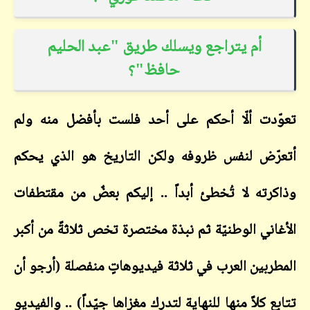
أم يتراجع ويسلك طريق "عبد الحليم
حافظ"؟
تعوّدت ألّا أحكم على أحد فلست بأفضل منه ولم
أتعرّض لنفس ظروفه ولكن التاريخ هو الذي يحكم
وذاكرته لا تُخطئ أبداً .. إليكم بعضٌ من مقتطفات
الأغاني الوطنيّة ثم نبذة مختصرة تخص ثلاثةً من أكبر
المطربين العرب في ثلاثة فيديوهاتٍ منفصلة (أرجو أن
تتابع كلاً منها للنهاية لتدرك مغزاها جيّداً) .. والفيديو