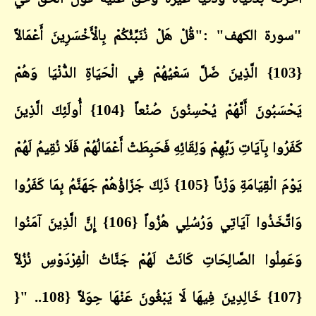
"سورة الكهف
": "
قُلْ هَلْ نُنَبِّئُكُمْ بِالْأَخْسَرِينَ أَعْمَالاً
{103} الَّذِينَ ضَلَّ سَعْيُهُمْ فِي الْحَيَاةِ الدُّنْيَا وَهُمْ
يَحْسَبُونَ أَنَّهُمْ يُحْسِنُونَ صُنْعاً {104} أُولَئِكَ الَّذِينَ
كَفَرُوا بِآيَاتِ رَبِّهِمْ وَلِقَائِهِ فَحَبِطَتْ أَعْمَالُهُمْ فَلَا نُقِيمُ لَهُمْ
يَوْمَ الْقِيَامَةِ وَزْناً {105} ذَلِكَ جَزَاؤُهُمْ جَهَنَّمُ بِمَا كَفَرُوا
وَاتَّخَذُوا آيَاتِي وَرُسُلِي هُزُواً {106} إِنَّ الَّذِينَ آمَنُوا
وَعَمِلُوا الصَّالِحَاتِ كَانَتْ لَهُمْ جَنَّاتُ الْفِرْدَوْسِ نُزُلاً
{107} خَالِدِينَ فِيهَا لَا يَبْغُونَ عَنْهَا حِوَلاً {108
}" ..