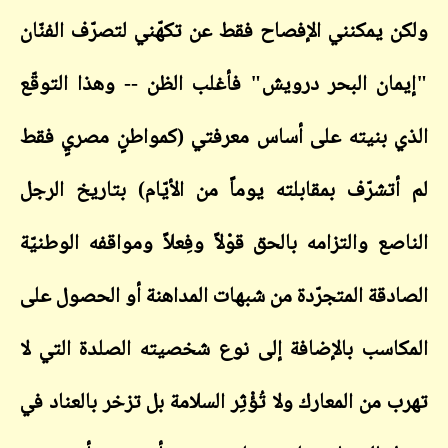
ولكن يمكنني الإفصاح فقط عن تكهّني لتصرّف الفنّان
"إيمان البحر درويش" فأغلب الظن -- وهذا التوقّع
الذي بنيته على أساس معرفتي (كمواطنٍ مصريٍ فقط
لم أتشرّف بمقابلته يوماً من الأيّام) بتاريخ الرجل
الناصع والتزامه بالحق قوْلاً وفِعلاً ومواقفه الوطنيّة
الصادقة المتجرّدة من شبهات المداهنة أو الحصول على
المكاسب بالإضافة إلى نوع شخصيته الصلدة التي لا
تهرب من المعارك ولا تُؤْثِر السلامة بل تزخر بالعناد في