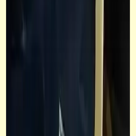
كاريكاتير
خفافيش محشية فريك
شعر
الكلاب | عبد الرحمن الأبنودي