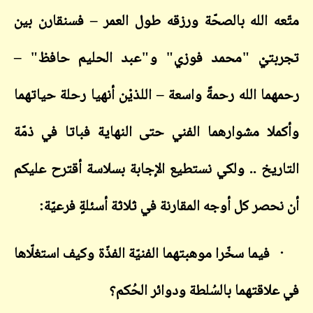
متّعه الله بالصحّة ورزقه طول العمر – فسنقارن بين
تجربتيْ "محمد فوزي" و"عبد الحليم حافظ" –
رحمهما الله رحمةً واسعة – اللذيْن أنهيا رحلة حياتهما
وأكملا مشوارهما الفني حتى النهاية فباتا في ذمّة
التاريخ .. ولكي نستطيع الإجابة بسلاسة أقترح عليكم
أن نحصر كل أوجه المقارنة في ثلاثة أسئلةٍ فرعيّة:
·
فيما سخّرا موهبتهما الفنيّة الفذّة وكيف استغلّاها
في علاقتهما بالسُلطة ودوائر الحُكم؟