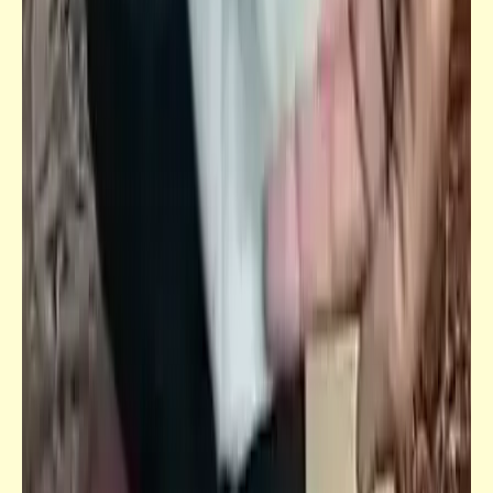
كاريكاتير
إضحك مع خمسة كوميكس (84)