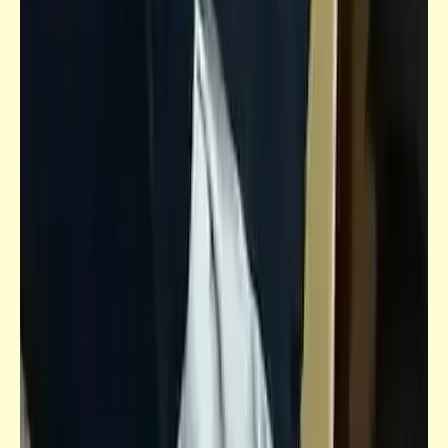
فيدراديو
خمسة روقان مع العالم الراااااايقة