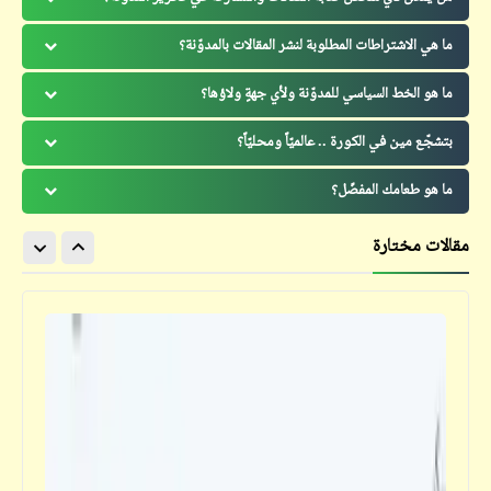
ما هي الاشتراطات المطلوبة لنشر المقالات بالمدوّنة؟
ما هو الخط السياسي للمدوّنة ولأي جهةٍ ولاؤها؟
بتشجّع مين في الكورة .. عالميّاً ومحليّاً؟
ما هو طعامك المفضّل؟
مقالات مختارة