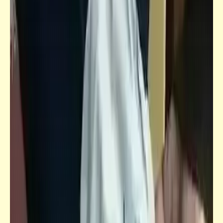
كلمة ونص
هل هناك احتمال أن تصل "دبي" لنصف رفاهية
وثراء "محلة مرحوم"؟ | لا شيء مستحيل