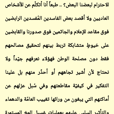
الاحترام لبعضنا البعض؟ .. طبعاً أنا أتكلّم عن الأشخاص
العاديين ولا أقصد بعض الفاسدين المُفسدين الرابضين
فوق مقاعد الإعلام والجاثمين فوق صدورنا والقابضين
على خيوطٍ متشابكة تربط بينهم لتحقيق مصالحهم
فقط دون مصلحة الوطن فهؤلاء نعرفهم جيّداً ولا
نحتاج لأن أشير تجاههم أو أحذّر منهم بل علينا
التفكير في كيفيّة مقاطعتهم وفي سُبل عزلهم عن
أماكنهم التي يبغون من ورائها تغييب العامّة والدهماء
والتأثير السلبي عليهم بعمليات غسيل المخ المستمرة