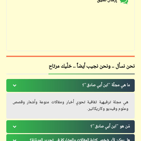
إرسال تعليق
نحن نسأل .. ونحن نجيب أيضاً .. خلّيك مرتاح
ما هي مجلّة "ابن أبي صادق"؟
هي مجلة ترفيهية ثقافية تحوي أخبار ومقالات منوعة وأشعار وقصص
وعلوم وفيديو وكاريكاتير.
مَن هو "ابن أبي صادق"؟
هل يمكن لأي شخص كتابة المقالات والمشاركة في تحرير المدوّنة؟