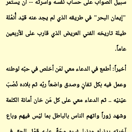
سبيل الصواب على حساب نفسه وأسرته -- أن يستمر
"إيمان البحر" في طريقه الذي لم يحِد عنه قيْد أُنمُلة
طيلة تاريخه الفني العريض الذي قارب على الأربعين
عاماً.
أخيراً: أطمع في الدعاء معي لمَن أخلص في حبّه لوطنه
وعمل فيه بكل تفانٍ وصدق واضعاً ربّه ثم بلاده نُصْبَ
عيْنيْه .. ثم الدعاء معي على كل مَن خان أمانة الكلمة
وشهد زوراً واتهم الناس بالباطل بما ليْس فيهم وباع
آخرته بدنياه ودنيا غيره وحَقَّ عليه قوْل الحق في