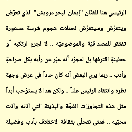
الرئيسي هنا للفنّان "إيمان البحر درويش" الذي تعرّض
ويتعرّض وسيتعرّض لحملات هجوم شرسة مسعورة
تفتقر للمصداقيّة والموضوعيّة .. لا لجرمٍ ارتكبه أو
خطيئةٍ اقترفها بل لمجرّد أنه عبّر عن رأيه بكل صراحةٍ
وأدب .. ربما يرى البعض أنه كان حاداً في عرض وجهة
نظره وانتقاد الرئيس علناً .. ولكن هذا لا يستوْجب أبداً
مثل هذه التجاوزات الفجّة والبذيئة التي آذته وآذت
محبّيه .. فمتى نتحلّى بثقافة الاختلاف بأدب وفضيلة