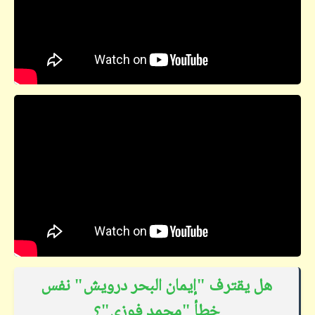
هل يقترف "إيمان البحر درويش" نفس
خطأ "محمد فوزي"؟