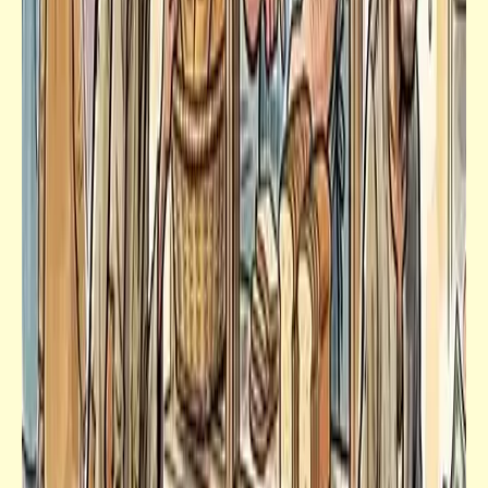
حكم
حكمة اليوم تنفعك غداً | ركّز معانا (4)
قصص_قصص عالمية
الكونت دي مونت كريستو | ألكسندر دوماس
(الأب) | الجزء الثاني