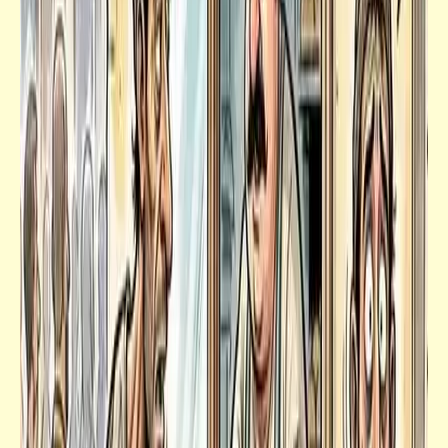
قصص_قصص عالمية
العري والغضب (2) | الجريمة | نجيب محفوظ