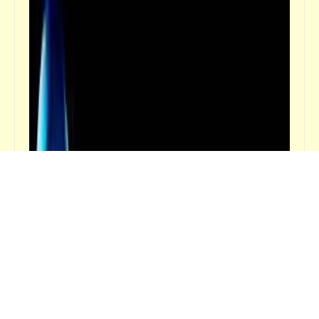
عبارات كليشيه خالدة يستخدمها دائماً الأب والأم
مع الأبناء
فيدراديو
من هو "ذو القرنين" الذي دفع خطر يأجوج
ومأجوج عن البشرية؟