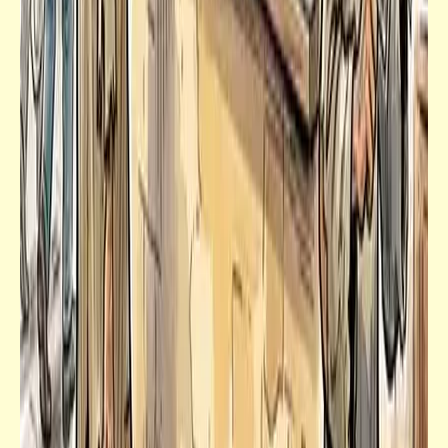
مذكرات
الريّس مرسي هو الزعيم بلا منازع
حكم
حكمة اليوم تنفعك غداً | ركّز معانا (5)