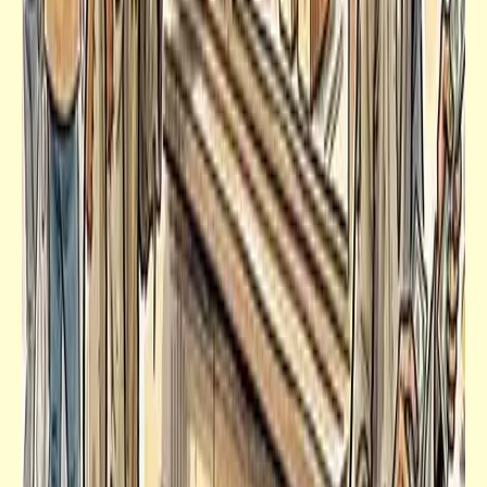
كتالوجنا
أغيثوها وأغيثونا: "بيكا" و"شاكوش" يشقلطا
"سعاد محمد" في بحر بيرة