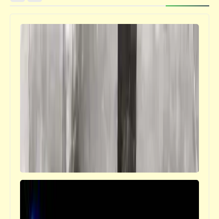
فيدراديو
"إيفان الرهيب" | قصة طاغية قتل ابنه وحفيده
كتالوجنا