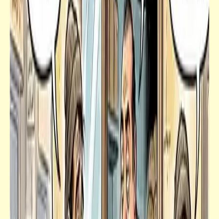
جعلوني طبيباً
كل ما تريد معرفته من معلومات وإرشادات عن
حمل وولادة القطط
قاموسنا
إدي العيش لخبّازه ولو ياكل نُصه | معنى وأصل
وقصة أمثال شعبية (6)