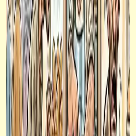
قصص_سخصية مصر
سخصية مصر | المَثْلَبَة (الرَذيلَة) السابعة:
المَحْسوبيَّةُ أَوْ الوَساطَةُ وتَطْبيقُ الاسْتِثْناءاتِ أَكْثَرَ
مِنْ تَطْبيقِ القَوانينِ واللَوائِحِ عَلَى حِسابِ الأَحَقِيَّةِ
والكَفاءَة