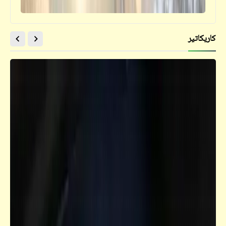
كاريكاتير
قصص_للحب آلهة كثيرة
"للحب آلهةٌ كثيرة" | الفصل الرابع (1)