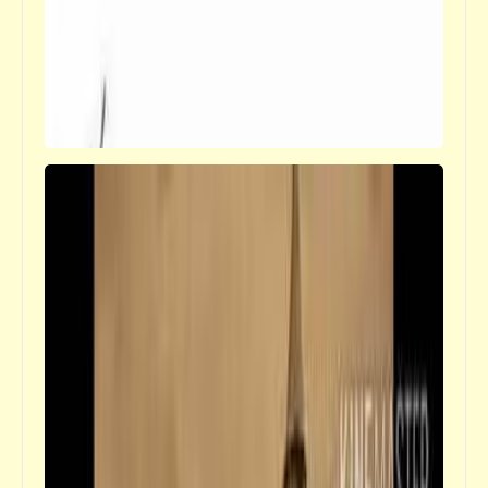
فيدراديو
مواجهة حامية بين قرش وتمساح .. مين ح
يغلب؟
كلمة ونص
النفاق المصري .. ماركة مسجّلة | إيجيبشيان
طبلة ستايل