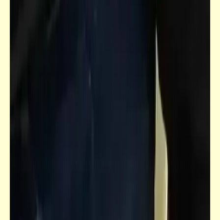
فيدراديو
أكل العيش مر
فيدراديو