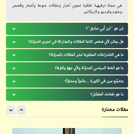
هي مجلة ترفيهية ثقافية تحوي أخبار ومقالات منوعة وأشعار وقصص
وعلوم وفيديو وكاريكاتير.
مَن هو "ابن أبي صادق"؟
هل يمكن لأي شخص كتابة المقالات والمشاركة في تحرير المدوّنة؟
ما هي الاشتراطات المطلوبة لنشر المقالات بالمدوّنة؟
ما هو الخط السياسي للمدوّنة ولأي جهةٍ ولاؤها؟
بتشجّع مين في الكورة .. عالميّاً ومحليّاً؟
ما هو طعامك المفضّل؟
مقالات مختارة