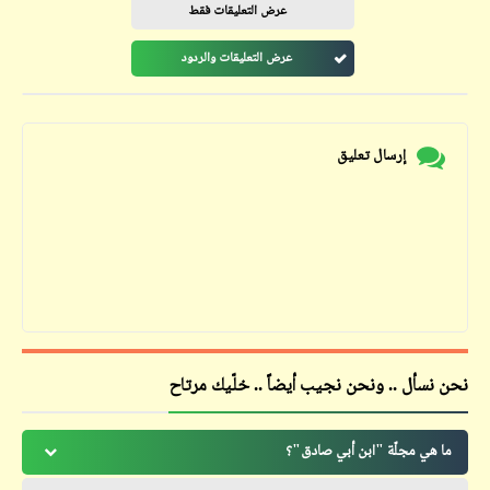
عرض التعليقات فقط
عرض التعليقات والردود
إرسال تعليق
نحن نسأل .. ونحن نجيب أيضاً .. خلّيك مرتاح
ما هي مجلّة "ابن أبي صادق"؟