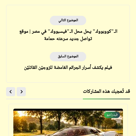
الموضوع التالي
الـ"كووبووك" يحل محل الـ"فيسبووك" في مصر | موقع
تواصل جديد سرعته حمامة
الموضوع السابق
فيلم يكشف أسرار الجرائم الغامضة للزوجيْن القاتليْن
قد تُعجبك هذه المشاركات
فيدراديو