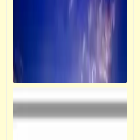
حكم
التعررريــــــــ ــم في الصغر كالنقش على الحجر
خبر
بعد تمنيها التقاط سيلفي مع الله .. سقطة جديدة
لفيفي عبده | سبحانه وتعالى عمّا يقولون عُلُوّاً
كبيراً