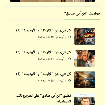
حواديت "ابن أبي صادق"
قصص_قصص عالمية
الكونت دي مونت كريستو | ألكسندر دوماس
(الأب) | الجزء التاسع
كل شيء عن "الإلياذة" و"الأوديسة" (3)
ابن أبي صادق
23 يوليو 2026
فيدراديو
كل شيء عن "الإلياذة" و"الأوديسة" (2)
موسيقى فيلم "من أجل حفنة دولارات"
ابن أبي صادق
23 يوليو 2026
كل شيء عن "الإلياذة" و"الأوديسة" (1)
ابن أبي صادق
23 يوليو 2026
تعليق "ابن أبي صادق" على تصريح نائب
كاريكاتير
السيراميك