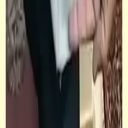
فيدراديو
سورة الرحمن | تلاوة هادئة للقارئ الأذربيجاني
"محمد ديبيروف"