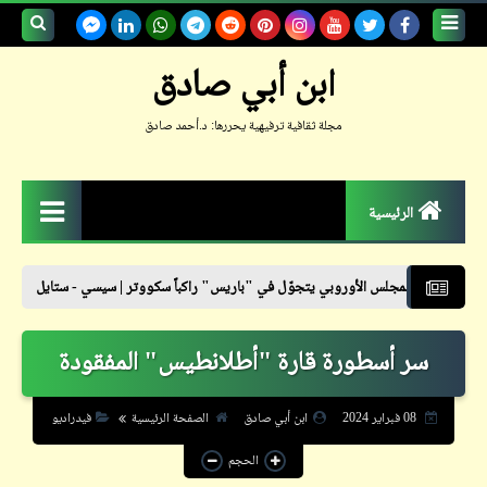
بحث هذه
ابن أبي صادق
المدونة
مجلة ثقافية ترفيهية يحررها: د.أحمد صادق
الإلكترونية
الرئيسية
الزمكان
 الأوروبي يتجوّل في "باريس" راكباً سكووتر | سيسي - ستايل
نشرة أسعار ال
جعلوني طبيباً
سر أسطورة قارة "أطلانطيس" المفقودة
حكم
حواديت
08 فبراير 2024
ابن أبي صادق
الصفحة الرئيسية
فيدراديو
حوار
الحجم