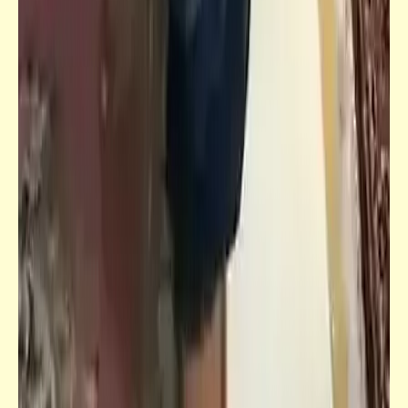
بالزنا
كتالوجنا
الموت لمن استطاع إليه سبيلا | مهازل مافيا
المدافن