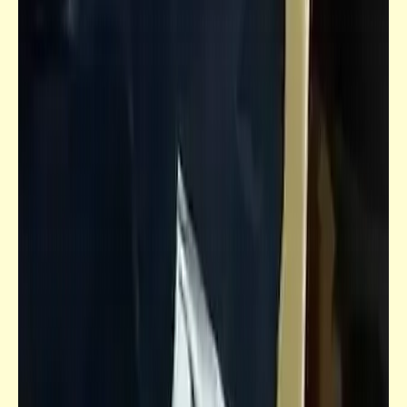
من فنون الشارع [5]
قصص_قصص عالمية
الخيميائي | باولو كويلو | الجزء الثالث