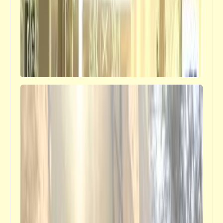
فيدراديو
الأسكندرية: عروس البحر المتوسط سابقاُ ..
وأرملة البحر المتوسط حالياً