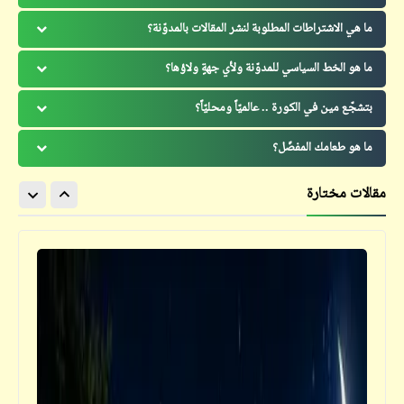
ما هي الاشتراطات المطلوبة لنشر المقالات بالمدوّنة؟
ما هو الخط السياسي للمدوّنة ولأي جهةٍ ولاؤها؟
بتشجّع مين في الكورة .. عالميّاً ومحليّاً؟
ما هو طعامك المفضّل؟
مقالات مختارة