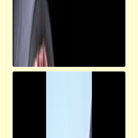
كل شيء عن "الإلياذة" و"الأوديسة" (3)
حواديت
كل شيء عن "الإلياذة" و"الأوديسة" (2)