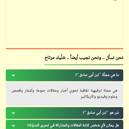
نحن نسأل .. ونحن نجيب أيضاً .. خلّيك مرتاح
ما هي مجلّة "ابن أبي صادق"؟
هي مجلة ترفيهية ثقافية تحوي أخبار ومقالات منوعة وأشعار وقصص
وعلوم وفيديو وكاريكاتير.
مَن هو "ابن أبي صادق"؟
هل يمكن لأي شخص كتابة المقالات والمشاركة في تحرير المدوّنة؟