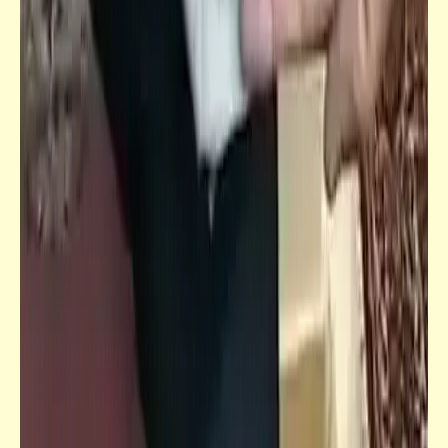
خبر
عاجل: فريق "البط" الكيني ينهي استعداداته
لملاقاة "الأهلي"