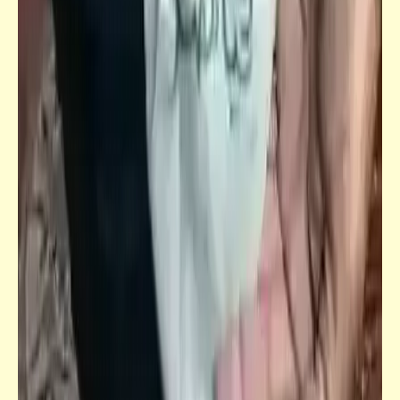
مذبحة السفينة "زونج" | نهاية تجارة العبيد
فيدراديو
من غرائب الحياة | أجمل حمام عمومي سياحي |
رعب النهر الأصفر | نصيحة: إغسل الزبدة