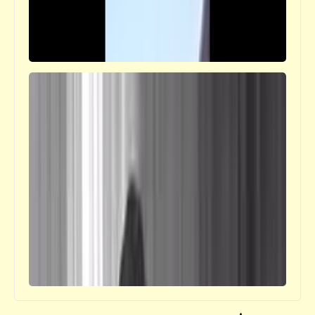
حواديت
كل شيء عن "الإلياذة" و"الأوديسة" (1)
فيدراديو
مشاهد نادرة لقوّات العدوان الثلاثي واحتلالها
لمدينة بورسعيد بعد قصف مبانيها وقتل بعض
الفدائيين وأسر آخرين من أبطال الشرطة
والمقاومة الشعبية في غياب كامل للجيش
المصري