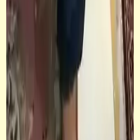
قصص_قصص للأطفال والشباب
قصص للأطفال والشباب | مغامرات الدب الصغير
بابلو (2) | بارو آناند