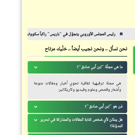
دوام الحال مش محال .. وطول ما
كتالوجنا
انت طبّال وانا زمّار ح تجمعنا الموالد
المواطن العربي المصري القفة
لمجلس الأوروبي يتجوّل في "باريس" راكباً سكووتر | سيسي - ستايل
نشرة أسع
نحن نسأل .. ونحن نجيب أيضاً .. خلّيك مرتاح
جعلوني طبيباً
رمضان خلص خلاص .. نحترم
كاريكاتير
ما هي مجلّة "ابن أبي صادق"؟
نفسنا بقى
هذه نقرة .. وتلك نقرة
هي مجلة ترفيهية ثقافية تحوي أخبار ومقالات منوعة
وأشعار وقصص وعلوم وفيديو وكاريكاتير.
مَن هو "ابن أبي صادق"؟
قصص_قصص عالمية
قصص_قصص عالمية
هل يمكن لأي شخص كتابة المقالات والمشاركة في تحرير
مصر على كف عفريت (2) | جلال
المدوّنة؟
تحقيق (3) | الجريمة | نجيب
عامر