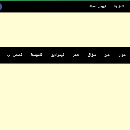
اتصل بنا
فهرس المجلة
ابن أبي صادق
05 أكتوبر 2023
حوار
خبر
سؤال
شعر
فيدراديو
قاموسنا
قصص
ابن أبي صادق
ابن أبي صادق
29 أبريل 2022
05 أكتوبر 2023