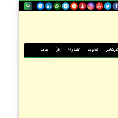
سؤال
بحث هذه
هل فعلاً "الدين أفيون الشعوب"؟
المدونة
الإلكترونية
كاريكاتير
كتالوجنا
كلمة و½
إقرأ
شاهد
خبر
الرئيس يعترف بوقوع نصف الشعب
تحت خط الفقر في عهده الميمون
كتالوجنا