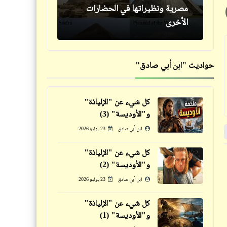
الثانية: الإزْدواجِــيَّةُ (
مصرية ونظيراتها في الحضارات
الشــــيزوفرنيــا أَوْ الفُصام ) في
الأخرى
الرُؤْيَـــةِ والفِـكْـرِ والمُعــــامَلات
حواديت "ابن أبي صادق"
كلمة ونص
كل شيء عن "الإلياذة"
كلمة ونص
العيد أجمل مناسبة لكي نتذكر آباءنا
و"الأوديسة" (3)
صورة الغلاف الخلفي لكراسة عمرها
وأمهاتنا
ابن أبي صادق
23 يوليو 2026
55 عاماً
كل شيء عن "الإلياذة"
و"الأوديسة" (2)
خبر
خبر
ابن أبي صادق
23 يوليو 2026
شعر
كل شيء عن "الإلياذة"
فيدراديو
و"الأوديسة" (1)
شقع بقع يا ديل الفار | أحمد فؤاد
"مربوحة" و"نفادي" في أول ظهور