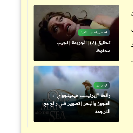
فيدراديو
قصص_قصص عالمية
تهديدات عنيفة من الفنانة نشوى
تحقيق (2) | الجريمة | نجيب
مصطفى لزوجة ابنها في فرحها
محفوظ
سؤال
فيدراديو
"مجزرة حي التضامن" تعيد فتح
رائعة "إيرنيست هيمينجواي":
ملف الجيوش العربية وتفرض
العجوز والبحر | تصوير فني رائع مع
مجموعة أسئلة مكررة
الترجمة