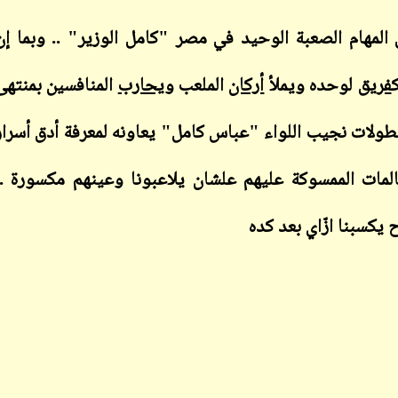
ابن أبي صادق
المهام الصعبة الوحيد في مصر "كامل الوزير" .. وبما إن
ابن أبي صادق
27 أبريل 2022
09 أكتوبر 2023
فريق
لوحده ويملأ
أركان
الملعب و
يحارب
المنافسين بمنتهى
طولات نجيب اللواء "عباس كامل" يعاونه لمعرفة أدق أسرار
المات الممسوكة عليهم علشان يلاعبونا وعينهم مكسورة ..
ابن أبي صادق
ح يكسبنا ازّاي بعد كده
ابن أبي صادق
03 مايو 2022
09 أكتوبر 2023
ابن أبي صادق