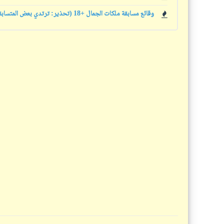
وقائع مسابقة ملكات الجمال +18 (تحذير: ترتدي بعض المتسابقات ملابس عارية)