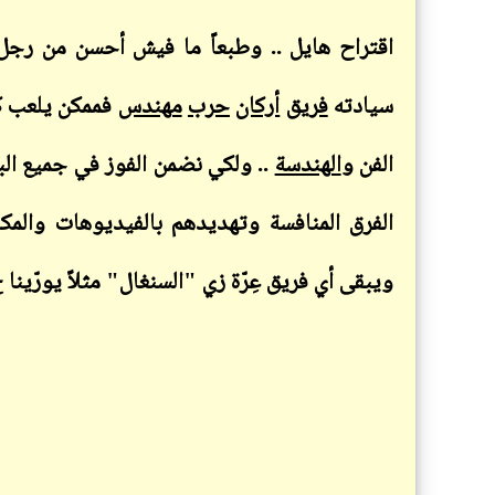
اقتراح هايل .. وطبعاً ما فيش أحسن من رجل 
سيادته
فريق
أركان
حرب
مهندس
فممكن يلعب ك
الفن و
الهندسة
.. ولكي نضمن الفوز في جميع الب
الفرق المنافسة وتهديدهم بالفيديوهات والمك
ويبقى أي فريق عِرّة زي "السنغال" مثلاً يورّينا 