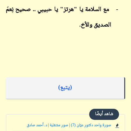
-
مع السلامة يا "هرتز" يا حبيبي .. صحيح نِعمَ
الصديق والأخ.
(يتبع)
شاهد أيضًا
صورة واحد دكتور عيّان (7) | صور مشقلبة | د. أحمد صادق