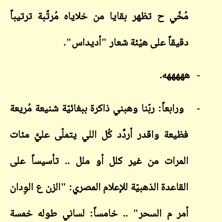
مُخّي ح تظهر بقايا من خلاياه مُرتَّبة ترتيباً
دقيقاً على هيْئة شعار "أديداس".
-
هههههه.
-
ورابعاً: ربّنا وهبني ذاكرة ببغائيّة شنيعة مُريعة
فظيعة واقدر أردِّد كُل اللي يتملّى عليَّ مئات
المرات من غير كلل أو ملل .. تأسيساً على
القاعدة الذهبيّة للإعلام المصري: "الزن ع الوِدان
أمر م السحر" .. خامساً: لساني طوله خمسة