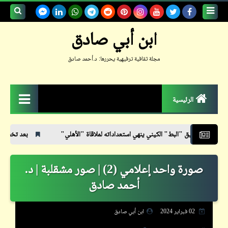
بحث هذه
ابن أبي صادق
المدونة
مجلة ثقافية ترفيهية يحررها: د.أحمد صادق
الإلكترونية
الرئيسية
الزمكان
البط" الكيني ينهي استعداداته لملاقاة "الأهلي"
بعد تخطّينا المليون زيارة وصلنا
جعلوني طبيباً
صورة واحد إعلامي (2) | صور مشقلبة | د.
حكم
أحمد صادق
حواديت
حوار
02 فبراير 2024
ابن أبي صادق