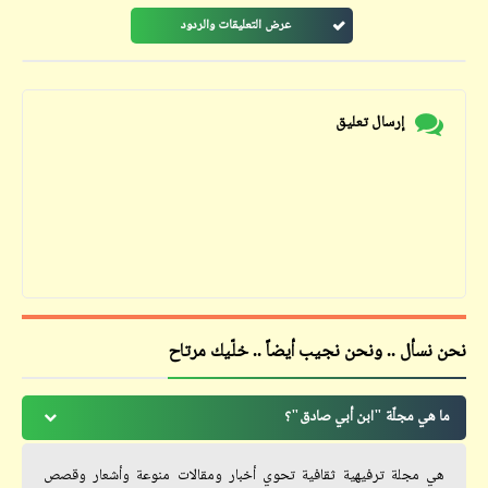
عرض التعليقات والردود
إرسال تعليق
نحن نسأل .. ونحن نجيب أيضاً .. خلّيك مرتاح
ما هي مجلّة "ابن أبي صادق"؟
هي مجلة ترفيهية ثقافية تحوي أخبار ومقالات منوعة وأشعار وقصص