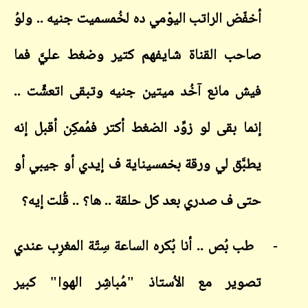
أخفّض الراتب اليوْمي ده لخُمسميت جنيه .. ولوُ
صاحب القناة شايفهم كتير وضغط عليَّ فما
فيش مانع آخُد ميتين جنيه وتبقى اتعشِّت ..
إنما بقى لو زوِّد الضغط أكتر فمُمكِن أقبل إنه
يطبَّق لي ورقة بخمسيناية ف إيدي أو جيبي أو
حتى ف صدري بعد كل حلقة .. ها؟ .. قُلت إيه؟
-
طب بُص .. أنا بُكره الساعة سِتّة المغرِب عندي
تصوير مع الاُستاذ "مُباشِر الهوا" كبير