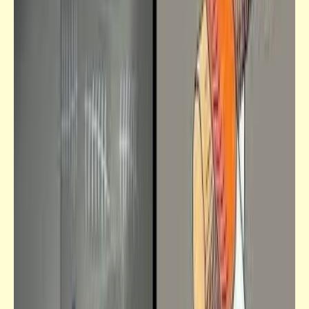
الزمكان_لقاء مع محمد علي
لقاء مع "محمد علي" (2) | مبررات وتفاصيل