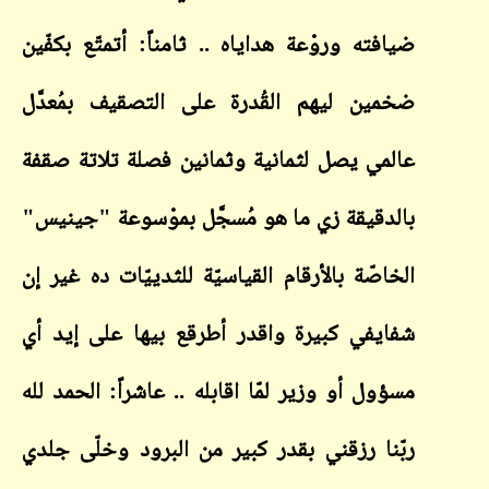
ضيافته وروْعة هداياه .. ثامناً: أتمتّع بكفّين
ضخمين ليهم القُدرة على التصقيف بمُعدَّل
عالمي يصل لثمانية وثمانين فصلة تلاتة صقفة
بالدقيقة زي ما هو مُسجَّل بموْسوعة "جينيس"
الخاصّة بالأرقام القياسيّة للثدييّات ده غير إن
شفايفي كبيرة واقدر أطرقع بيها على إيد أي
مسؤول أو وزير لمّا اقابله .. عاشراً: الحمد لله
ربّنا رزقني بقدر كبير من البرود وخلّى جلدي