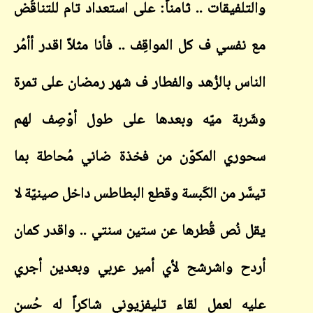
والتلفيقات .. ثامناً: على استعداد تام للتناقُض
مع نفسي ف كل المواقِف .. فأنا مثلاً اقدر أأمُر
الناس بالزُهد والفطار ف شهر رمضان على تمرة
وشَربة ميّه وبعدها على طول أوْصِف لهم
سحوري المكوّن من فخذة ضاني مُحاطة بما
تيسَّر من الكَبسة وقطع البطاطس داخل صينيّة لا
يقل نُص قُطرها عن ستين سنتي .. واقدر كمان
أردح واشرشح لأي أمير عربي وبعدين أجري
عليه لعمل لقاء تليفزيوني شاكراً له حُسن