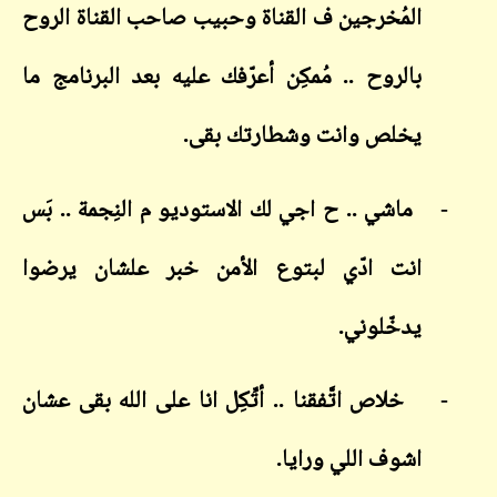
المُخرجين ف القناة وحبيب صاحب القناة الروح
بالروح .. مُمكِن أعرّفك عليه بعد البرنامج ما
يخلص وانت وشطارتك بقى.
-
ماشي .. ح اجي لك الاستوديو م النِجمة .. بَس
انت ادّي لبتوع الأمن خبر علشان يرضوا
يدخّلوني.
-
خلاص اتَّفقنا .. أتِّكِل انا على الله بقى عشان
اشوف اللي ورايا.