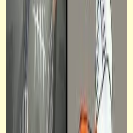
فيدراديو
المهندس الجنوب أفريقي الأزهري "عبد الرحمن
سادين" تلميذ "عبد الباسط" القارئ الأول حالياً
على مستوى العالم