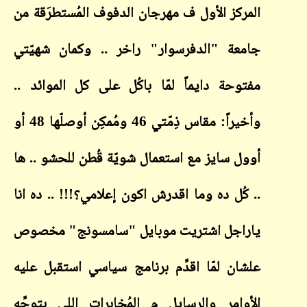
المركز الأول ف مهرجان الدفوف المُستطرَقة من
جامعة "الدفرسوار" راخر .. وكمان شهيّتي
مفتوحة دايماً لمّا باكُل على كل الموائد ..
وأخيراً: مقاس ذِمّتي 46 ومُمكِن أوصلّها 48 أو
أوول سايز مع استعمال شويّة قُطن للحشو .. ها
.. كُل ده وما اقدرش اكون إعلامي؟!!! .. ده انا
ياراجل اشتريت موبايل "سامسونج" مخصوص
علشان لمّا اقدِّم برنامج سياسي استقبل عليه
الأوامر والرسايل م المُخابرات اللي بتوجِّه