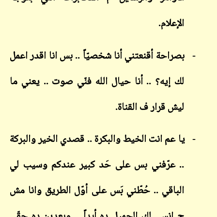
الإعلام.
-
بصراحة أقنعتني أنا شخصيّاً .. بس انا اقدر اعمل
لك إيه؟ .. أنا حيال الله فنّي صوت .. يعني ما
ليش قرار ف القناة.
-
يا عم انت الخيط والبكرة .. قصدي الخير والبركة
.. عرّفني بس على حَد كبير عندكم وسيب لي
الباقي .. حُطّني بَس على أوّل الطريق وانا مش
ح انسى لك الجميل ده أبداً .. وبعدين ده حقّي