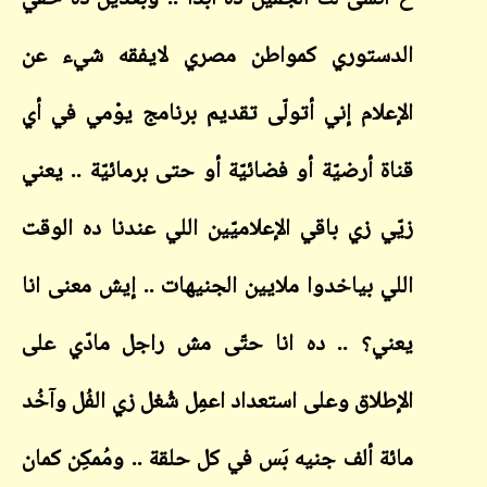
الدستوري كمواطن مصري لايفقه شيء عن
الإعلام إني أتولّى تقديم برنامج يوْمي في أي
قناة أرضيّة أو فضائيّة أو حتى برمائيّة .. يعني
زيّي زي باقي الإعلاميّين اللي عندنا ده الوقت
اللي بياخدوا ملايين الجنيهات .. إيش معنى انا
يعني؟ .. ده انا حتّى مش راجل مادّي على
الإطلاق وعلى استعداد اعمِل شُغل زي الفُل وآخُد
مائة ألف جنيه بَس في كل حلقة .. ومُمكِن كمان