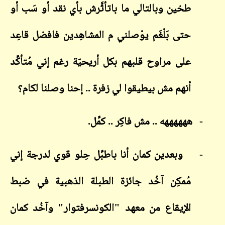
طخين وبالتالي ما باتأثَّرش بأي نقد أو سَب أو
حتى بَلْغَم يوْصلني م المشاهِدين فافضل قاعِد
على مراوح قلبهم بكل أريحيّة رغم إني مُتأكِّد
أنهم مش بيطيقوا لي زفرة .. إحنا وصلنا لكام؟
-
ههههههه .. مش فاكِر .. كمِّل.
-
وبعدين كمان أنا باطبِّل حِلو قوي لدرجة إني
مُمكِن آخُد جائزة الطبلة الذهبية في ضبط
الإيقاع من معهد "الكونسرفتوار" وآخُد كمان