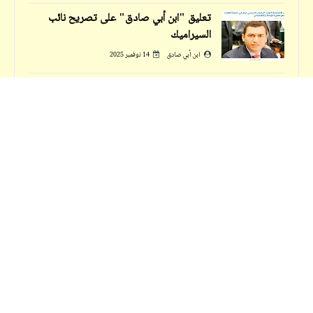
تعليق "ابن أبي صادق" على تصريح نائب
السيراميك
ابن أبي صادق
14 نوفمبر 2025
قصص_قصص عالمية
مثال بسيط على يغمة الاحتراف الكروي في
ست نساء وستة رجال | يوسف السباعي | رجل
مصر
قاتل (2)
ابن أبي صادق
28 سبتمبر 2023
التسميات
حكم
حكم بلدي | أوه .. سوفاج (8)
الزمكان
الزمكان_لقاء مع أدولف هيتلر
الزمكان_لقاء مع شيانج كاي شين
الزمكان_لقاء مع صدام حسين
الزمكان_لقاء مع محمد علي
قصص_قصص عالمية