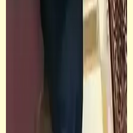
قصص_قصص للأطفال والشباب
قصص للأطفال والشباب | بينوكيو (7)