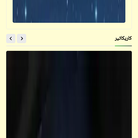
فيدراديو
كاريكاتير
رحلة خيالية لن تنساها إلى أرخبيل الأزور الخلاب
قصص_قصص للأطفال والشباب
قصص للأطفال والشباب | أصيص الزرع الفارغ