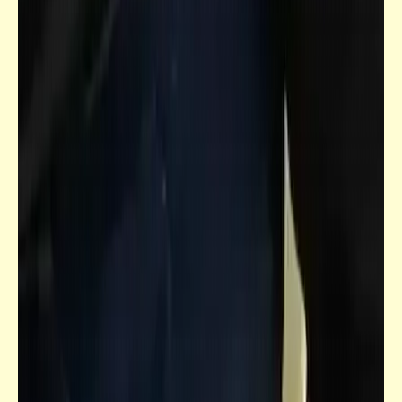
(3)
قصص_قصص للأطفال والشباب
قصص للأطفال والشباب | أصيص الزرع الفارغ
(2)