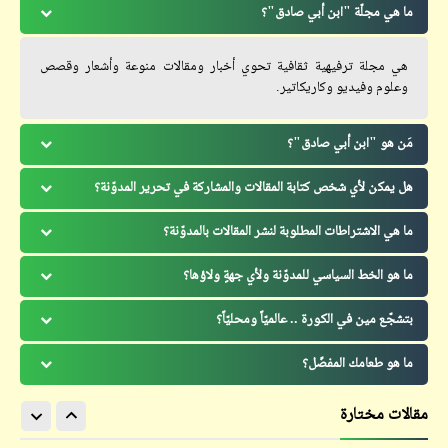
ما هي مجلّة "ابن أبي صادق"؟
هي مجلة ترفيهية ثقافية تحوي أخبار ومقالات منوعة وأشعار وقصص
وعلوم وفيديو وكاريكاتير.
مَن هو "ابن أبي صادق"؟
هل يمكن لأي شخص كتابة المقالات والمشاركة في تحرير المدوّنة؟
ما هي الاشتراطات المطلوبة لنشر المقالات بالمدوّنة؟
ما هو الخط السياسي للمدوّنة ولأي جهةٍ ولاؤها؟
بتشجّع مين في الكورة .. عالميّاً ومحليّاً؟
ما هو طعامك المفضّل؟
مقالات مختارة