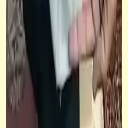
حواديت
كل شيء عن "الإلياذة" و"الأوديسة" (1)
شعر
زن من وزنك بما وزنك | الأمام الشافعي + الذكاء
الاصطناعي