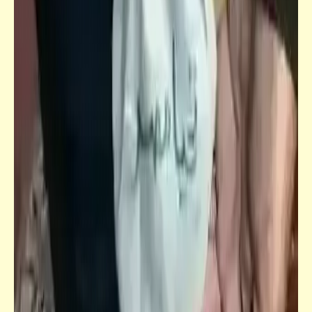
حواديت
كل شيء عن "الإلياذة" و"الأوديسة" (2)