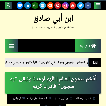
بحث هذه
ابن أبي صادق
المدونة
مجلة ثقافية ترفيهية يحررها: د.أحمد صادق
الإلكترونية
الرئيسية
الزمكان
لس الأوروبي يتجوّل في "باريس" راكباً سكووتر | سيسي - ستايل
نشرة أسعار
جعلوني طبيباً
أفخم سجون العالم | اللهم اوعدنا ونبقى "رد
حكم
سجون" قادر يا كريم
حواديت
حوار
23 يناير 2024
ابن أبي صادق
الصفحة الرئيسية
فيدراديو