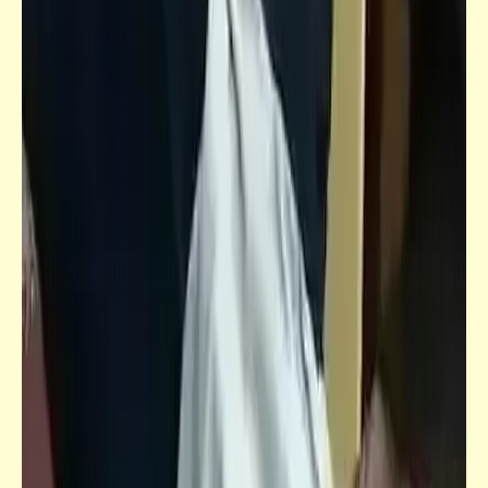
ست نساء وستة رجال | يوسف السباعي | رجل
منتقم (3)
حواديت
كل شيء عن "الإلياذة" و"الأوديسة" (3)