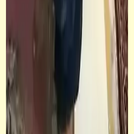
قصص_قصص للأطفال والشباب
قصص للأطفال والشباب | بينوكيو (6)