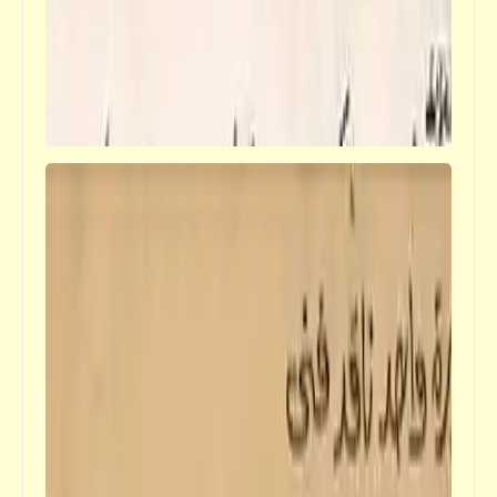
قصص_سخصية مصر
سخصية مصر | المثلبة (الرذيلة) الثامنة: التَصارُعُ
خارِجَ البِلادِ والتَشَرْذُمُ وعَدَمُ التَجَمُّعِ أو التَكَتُّلِ
ومُحاوَلَةُ كَسْبِ رَضا الأَجْنَبيِ عَلَى حِسابِ بَني
الوَطَن