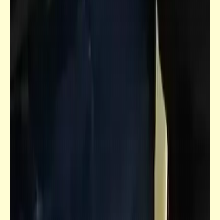
كاريكاتير
إضحك مع خمسة كوميكس (37)
كتالوجنا
صور فوتوغرافية تاريخية نادرة للأسكندرية زمان