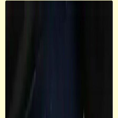
كاريكاتير
إضحك مع خمسة كوميكس (39)