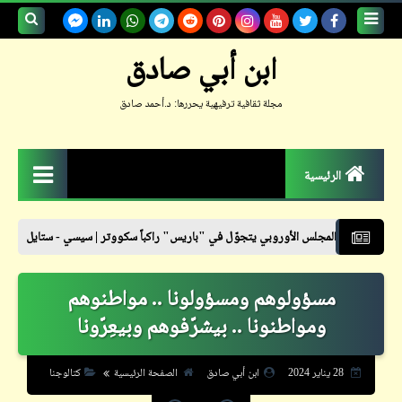
بحث هذه
ابن أبي صادق
المدونة
مجلة ثقافية ترفيهية يحررها: د.أحمد صادق
الإلكترونية
الرئيسية
الزمكان
الأوروبي يتجوّل في "باريس" راكباً سكووتر | سيسي - ستايل
نشرة أسعار ال
جعلوني طبيباً
مسؤولوهم ومسؤولونا .. مواطنوهم
حكم
ومواطنونا .. بيشرّفوهم وبيعِرّونا
حواديت
حوار
28 يناير 2024
ابن أبي صادق
الصفحة الرئيسية
كتالوجنا