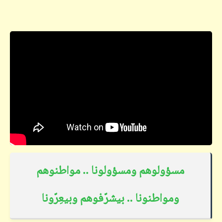
مسؤولوهم ومسؤولونا .. مواطنوهم
ومواطنونا .. بيشرّفوهم وبيعِرّونا