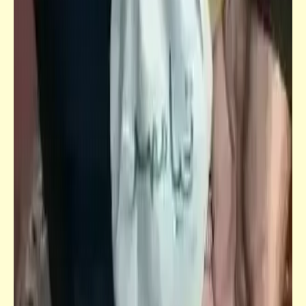
منذ كذبة صنع طائرة سرعتها تفوق سرعة
الصوت مرتين: اللوا "عب عاطي" ليس مجرد
شخصاً فانياً بل هو فكرةٌ خالدة لا تموت
خبر
أخيراً: ننشر كلمات أغنية "يا حسن" بقلم الشاعر
الفاجر بتاع زمان