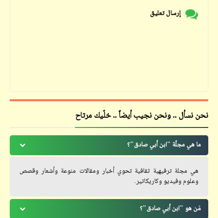
إرسال تعليق
نحن نسأل .. ونحن نجيب أيضاً .. خلّيك مرتاح
ما هي مجلّة "ابن أبي صادق"؟
هي مجلة ترفيهية ثقافية تحوي أخبار ومقالات منوعة وأشعار وقصص
وعلوم وفيديو وكاريكاتير.
مَن هو "ابن أبي صادق"؟