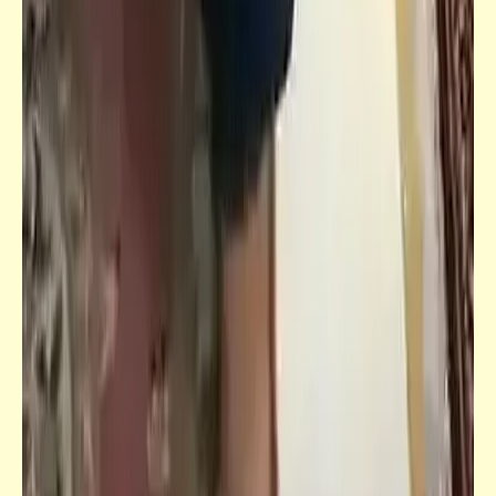
خبر
إعلان: سيبك من دول ودول .. وبلبع ترامادول |
زمن الضرب الجميل