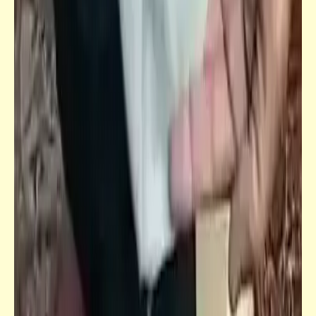
كاريكاتير
إضحك مع خمسة كوميكس (30)