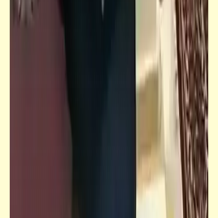
كاريكاتير
إضحك مع خمسة كوميكس (27)
كاريكاتير