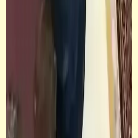
إضحك مع خمسة كوميكس (26)
كتالوجنا
الطفل المصري أذكى طفل بلطجي في العالم