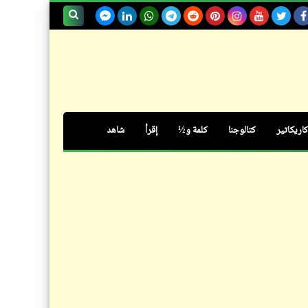
فيدراديو
لوحات رائعة للفنان الأرميني
بحث هذه
"سيفادا جريجوريان"
المدونة
الإلكترونية
كاريكاتير
كتالوجنا
كلمة و½
إقرأ
شاهد
شعر
قلم | صلاح جاهين
فيدراديو
كلمة ونص