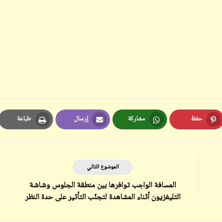
ابن أبي صادق
ابن أبي صادق
11 يونيو 2024
12 يونيو 2024
حفظ
مشاركة
إرسال
طباعة
Print
Email
Whatsapp
Pinterest
الموضوع التالي
ابن أبي صادق
المسافة الواجب توافرها بين منطقة الجلوس وشاشة
ابن أبي صادق
11 يونيو 2024
التليفزيون أثناء المشاهدة لتجنّب التأثير على حدة النظر
12 يونيو 2024