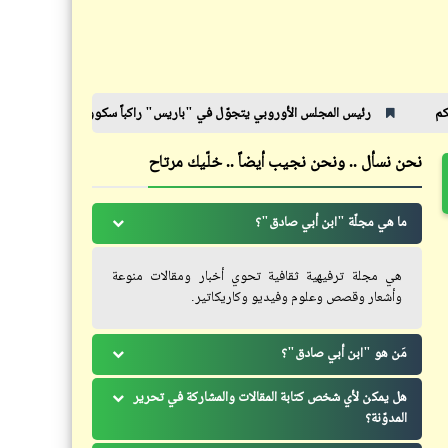
سورة "الرحمن .. للقارئ الإمام "زين
سذاجة الأجانب وفضائحهم بين
أبو كوثر"
العلم والاختراع
س المجلس الأوروبي يتجوّل في "باريس" راكباً سكووتر | سيسي - ستايل
نشرة
نحن نسأل .. ونحن نجيب أيضاً .. خلّيك مرتاح
فيدراديو
بحبحححححححححح | وضع
كاريكاتير
ما هي مجلّة "ابن أبي صادق"؟
الميزانيّة على الطريقة المصريّة
إضحك مع خمسة كوميكس (6)
هي مجلة ترفيهية ثقافية تحوي أخبار ومقالات منوعة
وأشعار وقصص وعلوم وفيديو وكاريكاتير.
مَن هو "ابن أبي صادق"؟
فيدراديو
حكم
هل يمكن لأي شخص كتابة المقالات والمشاركة في تحرير
خدع بصرية مذهلة تسلب العقل .. لا
المدوّنة؟
نصائح للناصح والمنصوح | صحصح
تفوتك