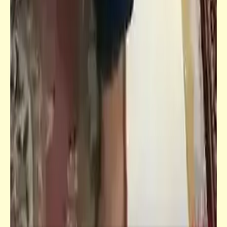
قصص_قصص عالمية
الخيميائي | باولو كويلو | الجزء الثامن
حكم
من ألحان "يانّي" المفعمة بالبهجة والسعادة
والطاقة .. والحياة