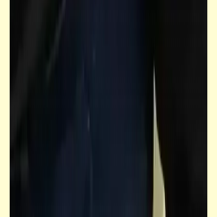
فيدراديو
زلزال تركيا وسوريا | مشاهد مرعبة تحبس
الأنفاس وخبراء يحذرون من أمر أسوأ قادم
قصص_للحب آلهة كثيرة
"للحب آلهةٌ كثيرة" | الفصل الرابع (2)