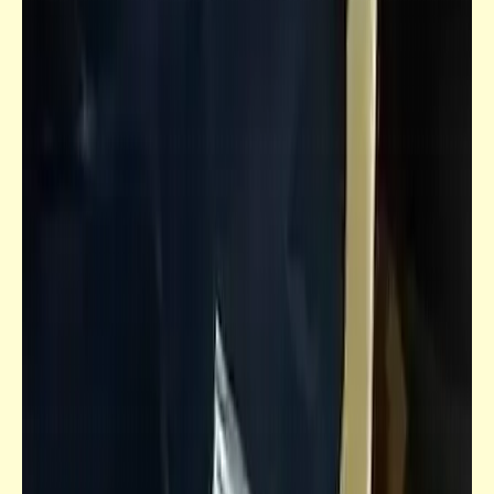
قصص_قصص عالمية
الخيميائي | باولو كويلو | الجزء السادس