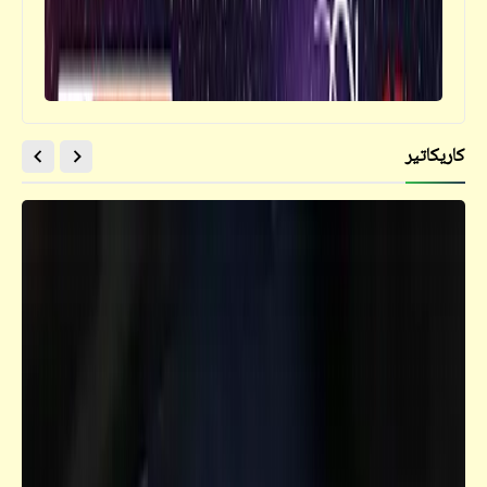
كاريكاتير
قصص_أرواح بلا قبور
"أرواح بلا قبور" | بئر الجحيم (2)