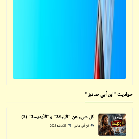
شعر
طاقة أمل | ابن أبي صادق
حواديت "ابن أبي صادق"
فيدراديو
قصص_قصص عالمية
من أرشيف المحاكم | عروس الدم
الخيميائي | باولو كويلو | الجزء السابع
كل شيء عن "الإلياذة" و"الأوديسة" (3)
ابن أبي صادق
23 يوليو 2026