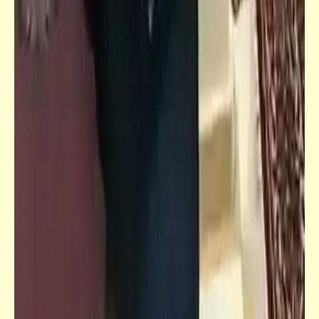
كلمة ونص
حتى الكلاب يا بني آدم | فقه الجباية
كتالوجنا
صور ألعاب الأطفال زمان | ذكريات الطفولة (5)