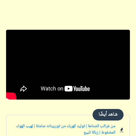
شاهد أيضًا
من غرائب الصناعة | توليد كهرباء من توربينات صامتة | لهيب الهواء
المضغوط | زبالة للبيع