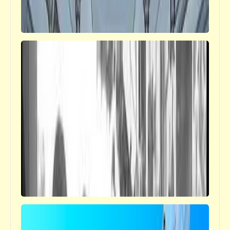
مذكرات
نهضة "مصر" | ولسه باحلم بيوم شمسه ما تعرف
غيوم