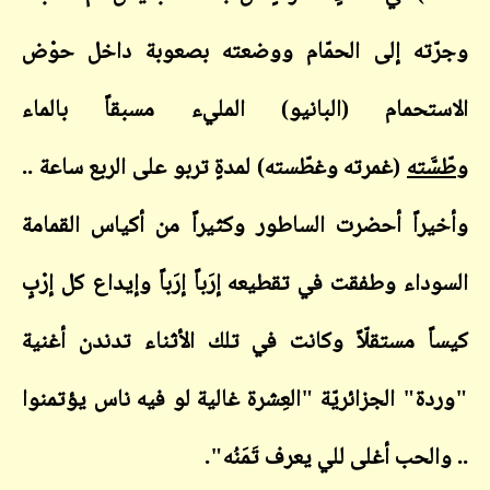
وجرّته إلى الحمّام ووضعته بصعوبة داخل حوْض
الاستحمام (البانيو) المليء مسبقاً بالماء
و
طّسَّته
(غمرته وغطّسته) لمدةٍ تربو على الربع ساعة ..
وأخيراً أحضرت الساطور وكثيراً من أكياس القمامة
السوداء وطفقت في تقطيعه إرَباً إرَباً وإيداع كل إرْبٍ
كيساً مستقلّاً وكانت في تلك الأثناء تدندن أغنية
"وردة" الجزائريّة "العِشرة غالية لو فيه ناس يؤتمنوا
.. والحب أغلى للي يعرف تَمَنُه".