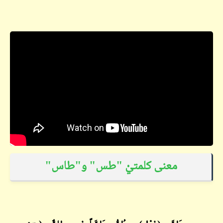
معنى كلمتيْ "طس" و"طاس"