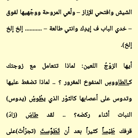
الشيش وافتحي الإزاز – ولّعي المروحة ووجّهيها لفوق
– خدي الباب ف إيدِك وانتي طالعة
–
........... إلخ إلخ
إلخ).
أيها الزوْجُ اللعين: لماذا تتعامل مع زوجتك
ك
ـالطاووس
المنفوخ المغرور ؟ .. لماذا تضغط عليها
وتدوس على أعصابها كالثوْر الذي
يطُوسُ
(يدوس)
النبات أثناء ركضه؟ .. لقد
طاسَ
(زادَ)
قرفك
طَيْساً
كثيراً بعد أن
تَطَوَّستَ
(تجرّأتَ)على