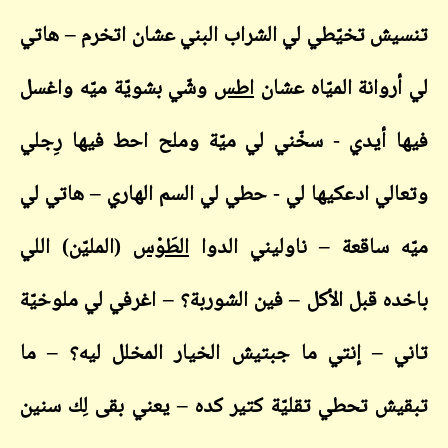
تنسيش تخيّطي لي الشراب البني عشان اتخرم – هاتي
لي أروانة الميّاه عشان
اطس
وشّي بشويّة ميّه واغسل
فيها أيدي - سخّني لي ميّة وملح احط فيها رِجلي
وتعالي ادعكيها لي - حطي لي السم الهاري – هاتي لي
ميّه ساقعة – ناوليني الدوا
الطَوْس
(المليّن) اللي
باخده قبل الأكل – فين الشوربة؟ – اغرفي لي ملوخيّة
تاني – إنتي ما جبتيش الخيار المخلل ليه؟ – ما
تبقيش تحطي تقليّة كتير كده – يعني بقى لِك سنين