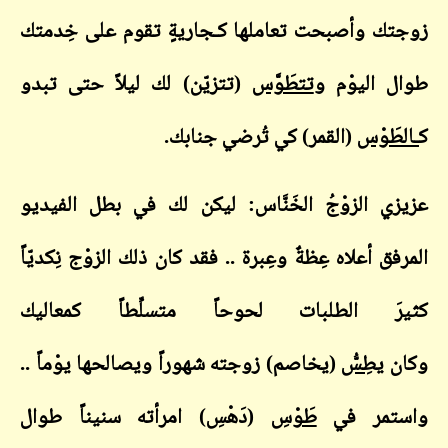
زوجتك وأصبحت تعاملها كـجاريةٍ تقوم على خِدمتك
طوال اليوْم و
تتطَوَّس
(تتزيّن) لك ليلاً حتى تبدو
ك
ـالطَوْس
(القمر) كي تُرضي جنابك.
عزيزي الزوْجُ الخَنَّاس: ليكن لك في بطل الفيديو
المرفق أعلاه عِظةٌ وعِبرة .. فقد كان ذلك الزوْج نِكديّاً
كثيرَ الطلبات لحوحاً متسلِّطاً كمعاليك
وكان
يطِسُّ
(يخاصم) زوجته شهوراً ويصالحها يوْماً ..
واستمر في
طَوْسِ
(دَهْسِ) امرأته سنيناً طوال