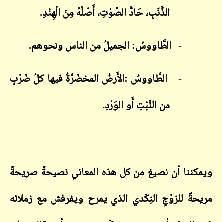
الذَّنَبِ، حَادُّ الصَّوْتِ، أَصْلُهُ مِنَ الْهِنْدِ.
-
الطَّاووسُ: الجميلُ من الناس ونحوهم.
-
الطَّاووسُ :الأَرضُ المخضَرَّةُ فيها كلُ ضَرْبِ
من النَّبْتِ أَو الوَرْدِ.
ويمكننا أن نصيغ من كل هذه المعاني نصيحةً صريحةً
مريحةً للزوْجِ النِكَدي الذي يمرح ويفرفش مع زملائه