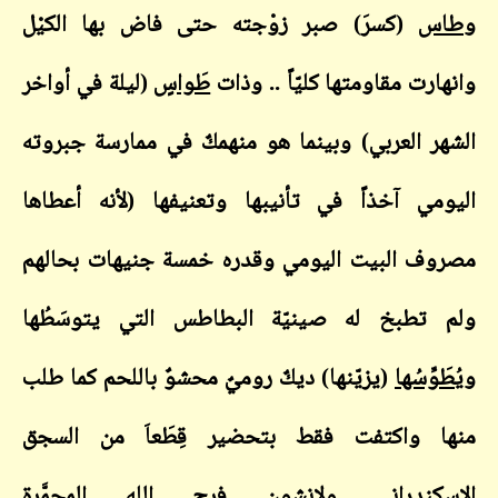
و
طاس
(كسرَ) صبر زوْجته حتى فاض بها الكيْل
وانهارت مقاومتها كليّاً .. وذات
طَواسٍ
(ليلة في أواخر
الشهر العربي) وبينما هو منهمكٌ في ممارسة جبروته
اليومي آخذاً في تأنيبها وتعنيفها (لأنه أعطاها
مصروف البيت اليومي وقدره خمسة جنيهات بحالهم
ولم تطبخ له صينيّة البطاطس التي يتوسَطُها
وي
ُطَوِّسُها
(يزيّنها) ديكٌ روميٌ محشوٌ باللحم كما طلب
منها واكتفت فقط بتحضير قِطَعاَ من السجق
الاسكندراني ولانشون فرج الله المحمَّرة