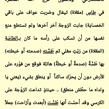
في
طاسٍ
(مقلاة) تيفال وضربت عواف على باقي
الخمساية) جابت الزوجة آخر آخرها ولم تستطع منع
نفسها من أن تسكب على رأسه ما كان بـ
الطاسَة
(المقلاة) من زيْتٍ مغلي ثم
طَسَّته
(صدمته أو خبطته)
بها طَسَّةً (صدمةً أو خبطةً) هائلة فوقع من فوْره على
الأرض دون أن يحرّك ساكناً أو ينطق بشيء (يعني يا
وِلداه ما حطّش منطق) .. حينئذٍ تداعت الزوْجة على
الكرسي وقد أحسّت أنها
طَسَّت
(أبعدت وأزاحت) حِملاً