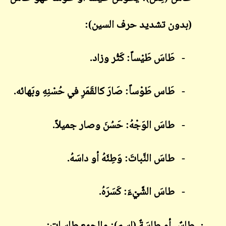
(بدون تشديد حرف السين):
-
طَاسَ طَيْساً: كَثُر وزاد.
-
طَاس طَوْساً: صَارَ كالقَمَرِ في حُسْنِهِ وبَهائه.
-
طاسَ الوَجْهُ: حَسُنَ وصار جميلاً.
-
طاسَ النَّباتَ: وَطِئَهُ أو داسَهُ.
-
طاسَ الشَّيْءَ: كَسَرَهُ.