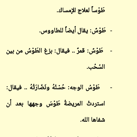
طَوْساً لعلاج الإمساك.
-
طَوْسٌ: يقال أيضاً للطاووس.
-
طَوْسٌ: قمرٌ .. فيقال: بزغ الطَوْسُ من بين
السُحُب.
-
طَوْسُ الوجه: حُسْنُهُ ونَضَارَتُهُ .. فيقال:
استردتُ المريضةُ طَوْسَ وجهها بعد أن
شفاها الله.