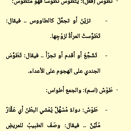
·
تَطوَّسَ (فعل): يَتَطَوَّسُ تَطَوُّساً فهو مُتَطَوِّسٌ:
-
تزيّنَ أو تجمَّلَ كالطاووس .. فيقال:
تَطَوَّستُ المرأةُ لزوْجِها.
-
تَشَجَّعَ أو أقدم أو تجرّأ .. فيقال: تَطَوَّسَ
الجندي على الهجوم على الأعداء.
·
طَوْسٌ (اسم): والجمع أطواس:
-
طَوْسٌ: دواءٌ مُسْهِّلٌ يُمْشي البطْنَ أي عَقَّارٌ
مُلَيِّنٌ .. فيقال: وصَفَ الطبيبُ للمريضِ