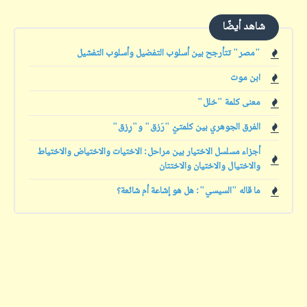
شاهد أيضًا
"مصر" تتأرجح بين أسلوب التفضيل وأسلوب التفشيل
ابن موت
معنى كلمة "خلل"
الفرق الجوهري بين كلمتيْ "رَزق" و"رِزق"
أجزاء مسلسل الاختيار بين مراحل: الاختيات والاختياض والاختياط
والاختيال والاختيان والاختتان
ما قاله "السيسي": هل هو إشاعة أم شائعة؟