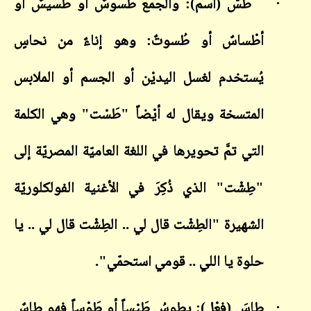
·
طَسٌّ (اسم): والجمع طُسوسٌ أو طُسيسٌ أو
أطْساسٌ أو طُسوتٌ: وهو إناءٌ من نحاسٍ
يُستخدم لغسل اليديْن أو الجسم أو الملابس
المتسخة ويقال له أيْضاً "طَسْت" وهي الكلمة
التي تمَّ تحويرها في اللغة العاميّة المصريّة إلى
"طِشْت" الذي ذُكِرَ في الأغنية الفولكلوريّة
الشهيرة "الطِشْت قال لي .. الطِشْت قال لي .. يا
حلوة يا اللي .. قومي استحمّي".
·
طاسَ (فِعْل): يطوسُ طَيْساً أو طَوْساً فهو طاسٌ