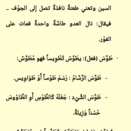
السين وتعني طعنةً نافذةً تصل إلى الجوْف ..
فيقال: نال العدو طاسَّةً واحدةً فمات على
الفوْر.
·
طَوَّسَ (فعل): يطَوِّسُ تَطْوِيساً فهو مُطَوِّسٌ:
-
طَوَّسَ الرَّسَّامُ : رَسَمَ طَوْساً أَوْ طَوَاوِيس.
-
طَوَّسَ الشَّيْءَ : جَعَلَهُ كَالطَّوْسِ أَوِ الطَّاوُوسَ
حُسْناً وَزِينَةً.