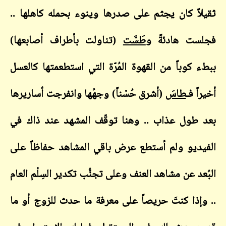
ثقيلاً كان يجثم على صدرها وينوء بحمله كاهلها ..
فجلست هادئةً و
طَسَّت
(تناولت بأطراف أصابعها)
ببطء كوباً من القهوة المُرّة التي استطعمتها كالعسل
أخيراً فـ
طاسَ
(أشرق حُسْناً) وجهُها وانفرجت أساريرها
بعد طول عذاب .. وهنا توقّف المشهد عند ذاك في
الفيديو ولم أستطع عرض باقي المشاهد حفاظاً على
البُعد عن مشاهد العنف وعلى تجنُّب تكدير السِلْم العام
.. وإذا كنتَ حريصاً على معرفة ما حدث للزوج أو ما