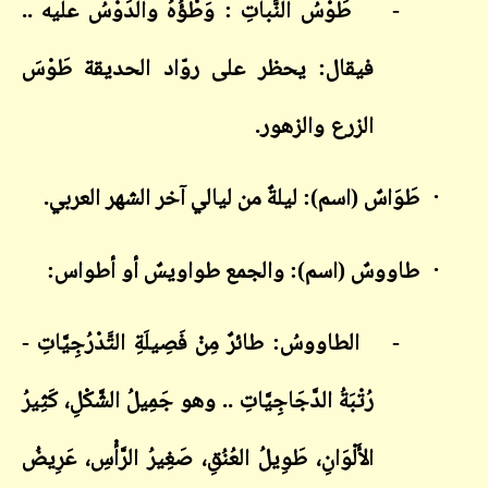
-
طَوْسُ النَّباتِ : وَطْؤُهُ والدَوْسُ عليه ..
فيقال: يحظر على روّاد الحديقة طَوْسَ
الزرع والزهور.
·
طَوَاسٌ (اسم): ليلةٌ من ليالي آخر الشهر العربي.
·
طاووسٌ (اسم): والجمع طواويسٌ أو أطواس:
-
الطاووسُ: طائرٌ مِنْ فَصِيلَةِ التَّدْرُجِيَّاتِ -
رُتْبَةُ الدَّجَاجِيَّاتِ .. وهو جَمِيلُ الشَّكْلِ، كَثِيرُ
الأَلْوَانِ، طَوِيلُ العُنُقِ، صَغِيرُ الرَّأْسِ، عَرِيضُ