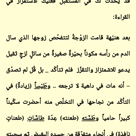
قد يحدث لك في المستقبل فعليك الاستمرار في
القراءة:
بعد هنيْهة قامت الزوْجةُ لتتفحّص زوجها الذي سال
الدم من رأسه مكوناً بحيْرةً صغيرةً من سائلٍ لزجٍ ثقيل
يدعو للاشمئزاز والتقزّز فلم تتأكّد _ بل قُل لم تصدّق
– أنه مات في داهية لا ترجعه .. و
طَيْساً
(زيادةً) في
التأكّد من نجاحها في التخلّص منه أحضرت سكّيناً
كبيراً حامياً و
طَسَّته
(طعنته) عِدّة
طاسَّاتٍ
(طعناتٍ
نافذة) في أنحاءٍ متفرّقةٍ من جسده البغيض ثم سحبته