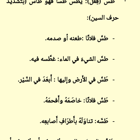
·
طَسَّ (فِعْل): يطُسُّ طَسَّاً فهو طاسٌّ (بتشديد
حرف السين):
-
طسَّ فلانًا :طعنه أو صدمه.
-
طسَّ الشيءَ في الماء: غطَّسه فيه.
-
طَسَّ في الأَرض وإليها : أَبعَدَ في السَّيْر.
-
طَسَّ فلانًا: خاصَمَهُ وأَفحمَهُ.
-
طَسَّه: تناوَلَهُ بأَطرَافِ أَصابعِه.