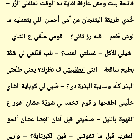
فاتحة بيت ومش عارفة لغاية ده الوقت تفلفلي الرُز –
خُدي طريقة البتنجان من أمي أحسن اللي بتعمليه ما
لوش طَعم – فيه رز تاني؟
–
قومي علّقي ع الشاي
–
شيلي الأكل – غسلتي العنب؟
–
طب قطّعي لي شَقّة
بطيخ ساقعة – انتي
انطسّيتي
ف نظرِك؟ يعني طلّعتي
البذر كلّه وسايبة البذرة دى؟
–
صُبي لي كوباية الشاي
خلّيني اطفحها واقوم اتخمد لي شويّة عشان اغور ع
القهوة بالليل – صحّيني قبل آدان العِشا عشان ألحق
المغرب قبل ما تفوتني – فين الكبرتاية؟
–
واربي