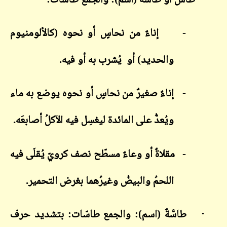
·
طاسٌ أو طاسَةٌ (اسم): والجمع طاسات:
-
إناءٌ من نحاسٍ أو نحوه (كالألومنيوم
والحديد) أو يُشرب به أو فيه.
-
إناءٌ صغيرٌ من نحاسٍ أو نحوه يوضع به ماء
ويُعدُّ على المائدة ليغسِل فيه الآكلُ أصابعَه.
-
مقلاةٌ أو وعاءٌ مسطّح نصف كرويّ يُقلَى فيه
اللحمُ والبيضُ وغيرُهما بغرض التحمير.
·
طاسَّةٌ (اسم): والجمع طاسّات: بتشديد حرف