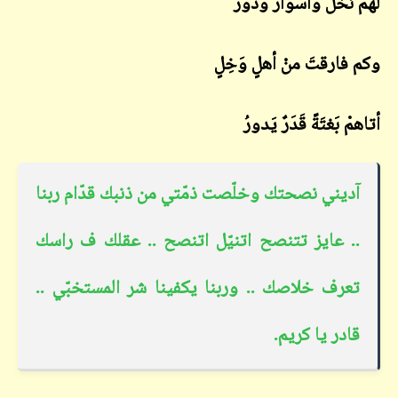
لهمْ نَخلٌ وأسوارٌ ودورُ
وكم فارقتَ منْ أهلٍ وَخِلٍ
أتاهمْ بَغتَةً قَدَرٌ يَدورُ
آديني نصحتك وخلّصت ذمّتي من ذنبك قدّام ربنا
.. عايز تتنصح اتنيّل اتنصح .. عقلك ف راسك
تعرف خلاصك .. وربنا يكفينا شر المستخبّي ..
قادر يا كريم.