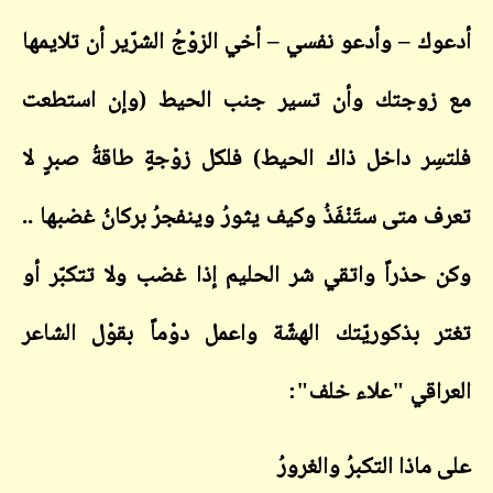
أدعوك – وأدعو نفسي – أخي الزوْجُ الشرّير أن تلايمها
مع زوجتك وأن تسير جنب الحيط (وإن استطعت
فلتسِر داخل ذاك الحيط) فلكل زوْجةٍ طاقةُ صبرٍ لا
تعرف متى ستَنْفَذُ وكيف يثورُ وينفجرُ بركانُ غضبها ..
وكن حذراً واتقي شر الحليم إذا غضب ولا تتكبّر أو
تغتر بذكوريّتك الهشّة واعمل دوْماً بقوْل الشاعر
العراقي "علاء خلف":
على ماذا التكبرُ والغرورُ