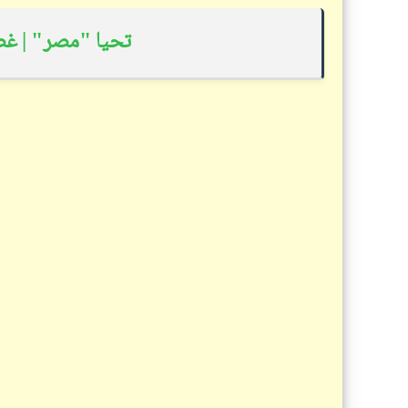
تحيا "مصر" | غص