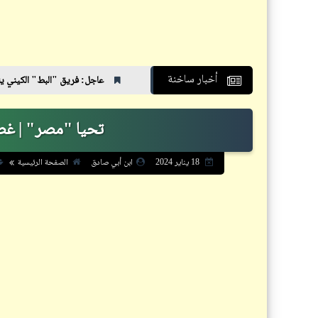
أخبار ساخنة
عاجل: فريق "البط" الكيني ينهي استعداداته لملا
تحيا "مصر" | غص
الصفحة الرئيسية
18 يناير 2024
ابن أبي صادق