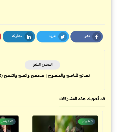
نشر
تغريد
مشاركة
LinkedIn
Twitter
Facebook
الموضوع السابق
نصائح للناصح والمنصوح | صحصح وانصح واتنصح (12)
قد تُعجبك هذه المشاركات
كلمة ونص
كلمة ونص