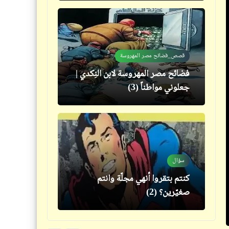
قصص_فضائح مصر المهروسة
قصص_قصص عالمية
فضائح مصر المهروسة لابن النِكدي |
1984 | "جورج أورويل" | (6)
جعلوني مواطناً (3)
سؤال
مذكرات
كنتم بتقروا أنهي مجلّة وانتم
إخص عليَّ .. إخصين .. تلاتة
صغيّرين؟ (2)