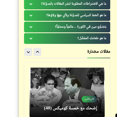
وانصح واتنصح (8)
ما هي الاشتراطات المطلوبة لنشر المقالات بالمدوّنة؟
ما هو الخط السياسي للمدوّنة ولأي جهةٍ ولاؤها؟
بتشجّع مين في الكورة .. عالميّاً ومحليّاً؟
سؤال
ما هو طعامك المفضّل؟
كنتم بتقروا أنهي مجلّة وانتم
كاريكاتير
صغيّرين؟ (2)
مقالات مختارة
إضحك مع خمسة كوميكس (19)
كلمة ونص
كاريكاتير
خمسات: خمسة تغذية (24)
إضحك مع خمسة كوميكس (40)