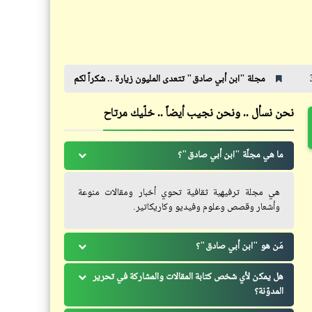
كاريكاتير
أسعار اللحمة ناااااااار
ابن أبي صادق" تتعدى المليون زيارة .. شكراً لكم
رئيس المجلس الأوروبي يتجو
نحن نسأل .. ونحن نجيب أيضاً .. خلّيك مرتاح
كاريكاتير
كاريكاتير
ما هي مجلّة "ابن أبي صادق"؟
إضحك مع خمسة كوميكس (40)
إضحك مع خمسة كوميكس (7)
هي مجلة ترفيهية ثقافية تحوي أخبار ومقالات منوعة
وأشعار وقصص وعلوم وفيديو وكاريكاتير.
مَن هو "ابن أبي صادق"؟
قصص_فضائح مصر المهروسة
حكم
هل يمكن لأي شخص كتابة المقالات والمشاركة في تحرير
فضائح مصر المهروسة لابن النِكدي |
المدوّنة؟
نصائح للناصح والمنصوح | صحصح
جعلوني مواطناً (3)