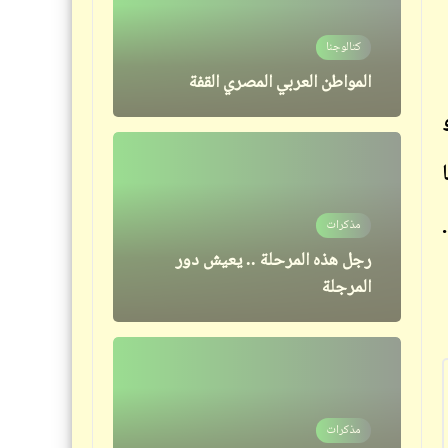
كتالوجنا
مذكرات
المواطن العربي المصري القفة
إخص عليَّ .. إخصين .. تلاتة
مذكرات
قصص_خارج المألوف
رجل هذه المرحلة .. يعيش دور
خارج المألوف | الطمع كنز لا يفنى
المرجلة
(1)
مذكرات
كلمة ونص