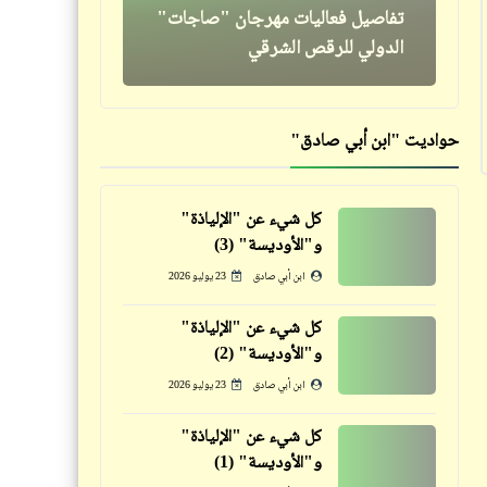
تفاصيل فعاليات مهرجان "صاجات"
صورة "بَمبة كشّر" حلم كل رجل
الدولي للرقص الشرقي
مصري كفيف
حواديت "ابن أبي صادق"
قصص_سخصية مصر
سخصية مصر | المثلبة (الرذيلة)
كل شيء عن "الإلياذة"
الحادية عشرة: احْتِرامُ مَنْ مُعَهُ المالُ
قصص_نهاية العالم
و"الأوديسة" (3)
والشُهْرَةُ والنُفوذُ ولَيْسَ مَنْ يَمْتَلِكُ
الفصل السابع (3) | نهاية العالم
ابن أبي صادق
23 يوليو 2026
العَلْمَ الغَزيرَ والخُلُقَ الرَفيع
كل شيء عن "الإلياذة"
و"الأوديسة" (2)
ابن أبي صادق
23 يوليو 2026
قصص_قصص عالمية
كل شيء عن "الإلياذة"
و"الأوديسة" (1)
هي (أو "عائشة") | هنري رايدر
شعر