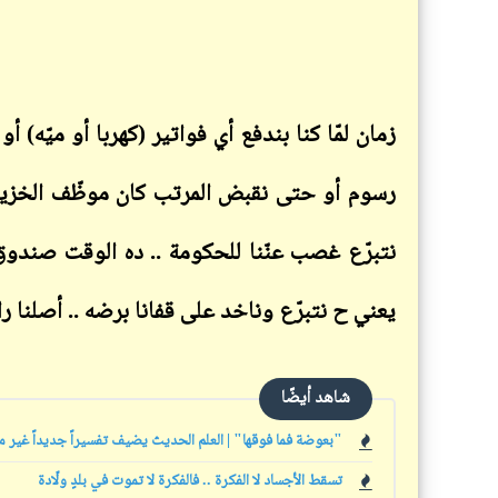
زمان لمّا كنا بندفع أي فواتير (كهربا أو ميّه
رسوم أو حتى نقبض المرتب كان موظّف الخزينة ي
نتبرّع غصب عنّنا للحكومة .. ده الوقت صندو
يعني ح نتبرّع وناخد على قفانا برضه .. أصلنا را
شاهد أيضًا
"بعوضة فما فوقها" | العلم الحديث يضيف تفسيراً جديداً غير مس
تسقط الأجساد لا الفكرة .. فالفكرة لا تموت في بلدٍ ولّادة