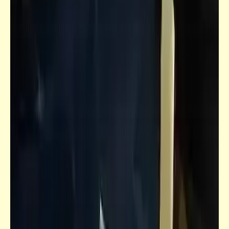
فيدراديو
Good morning everybody
فيدراديو
أطفال مسخرة