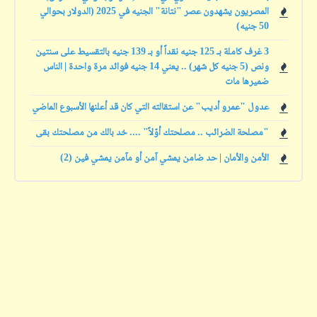
المصريون يشهدون عصر "نتانة" الجنيه في 2025 (الدولار بحوالي
50 جنيه)
3 غرف كاملة بـ 125 جنيه نقداً أو بـ 139 جنيه بالتقسيط على سنتين
ونص (5 جنيه كل شهر) .. يعني 14 جنيه فوائد مرة واحدة | الناس
ضميرها مات
عدول "عمرو أديب" عن استقالته التي كان قد أعلنها الأسبوع الماضي
"مصلحة الضرائب .. مصلحتك أوّلاً" .... خد بالك من مصلحتك بقى
الأمن والأمان | حد ضامن يمشي آمن أو مآمن يمشي فين (2)