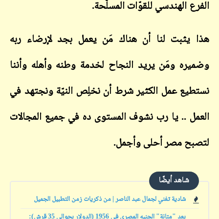
الفرع الهندسي للقوّات المسلّحة.
هذا يثبت لنا أن هناك مَن يعمل بجد لإرضاء ربه
وضميره ومَن يريد النجاح لخدمة وطنه وأهله وأننا
نستطيع عمل الكثير شرط أن نخلِص النيّة ونجتهد في
العمل .. يا رب نشوف المستوى ده في جميع المجالات
لتصبح مصر أحلى وأجمل.
شاهد أيضًا
شادية تغني لجمال عبد الناصر | من ذكريات زمن التطبيل الجميل
بعد "متانة" الجنيه المصري في 1956 (الدولار بحوالي 35 قرش):