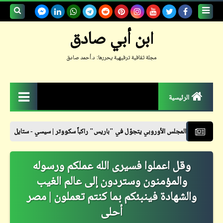
بحث هذه
ابن أبي صادق
المدونة
مجلة ثقافية ترفيهية يحررها: د.أحمد صادق
الإلكترونية
الرئيسية
الزمكان
 الأوروبي يتجوّل في "باريس" راكباً سكووتر | سيسي - ستايل
نشرة أسعار ا
جعلوني طبيباً
وقل اعملوا فسيرى الله عملكم ورسوله
حكم
والمؤمنون وستردون إلى عالم الغيب
حواديت
والشهادة فينبئكم بما كنتم تعملون | مصر
حوار
أحلى