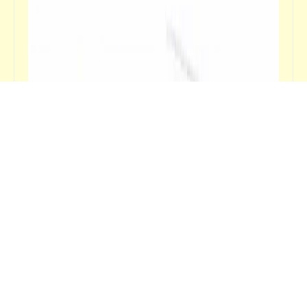
فيدراديو
إعلان قديم قبل وصول مصر لكأس العالم 2018
ثم حصولها على المركز الأخير في مجموعتها
حواديت "ابن أبي صادق"
فيدراديو
"محمد صلاح" .. فخر الإنسانية
كل شيء عن "الإلياذة" و"الأوديسة" (3)
ابن أبي صادق
23 يوليو 2026