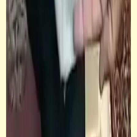
فيدراديو
اللهمَّ اجعلنا من زمرة هؤلاء الكافرين .. مين نِفسه
يبقى كافر معانا؟