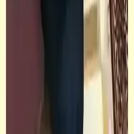
فيدراديو
نص رسالة "هولاكو" البذيئة "لقطز" ورد
"قطز" المزلزل عليها قبل معركة "عين جالوت"
حكم
حاضر .. إنت تؤمر .. بس ح تبلع معانا ولّا شايف
لك شوفة تانية؟