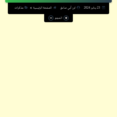
خبر
23 يناير 2024
ابن أبي صادق
الصفحة الرئيسية
مذكرات
سؤال
الحجم
شعر
فيدراديو
قاموسنا
قصص
كاريكاتير
كتالوجنا
كلمة و½
إقرأ
شاهد