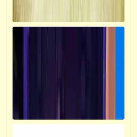
فيدراديو
فيديو لشاطئ "نورماندي" وقت الحرب العالمية
(1945) ثم بعد 75 عاماً