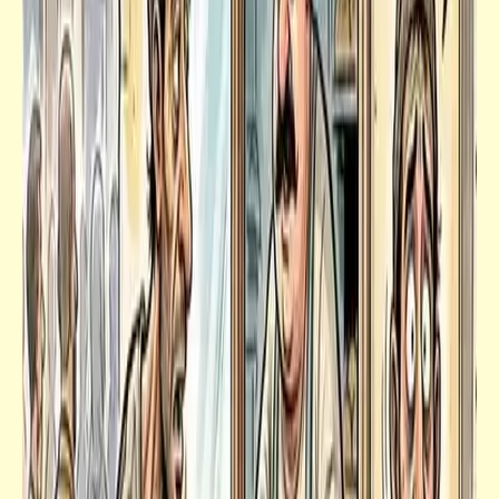
شعر
علم اللوع | صلاح جاهين
قصص_قصص عالمية
صورة واحد صاحب عمارة | صور مقلوبة | أحمد
رجب