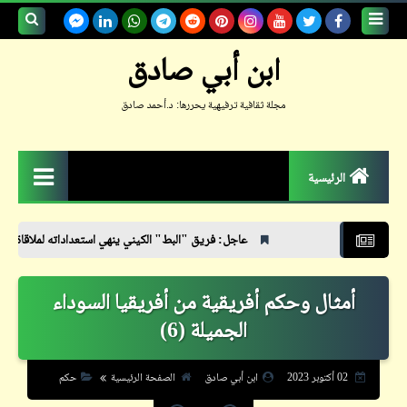
بحث هذه
ابن أبي صادق
المدونة
مجلة ثقافية ترفيهية يحررها: د.أحمد صادق
الإلكترونية
الرئيسية
الزمكان
عاجل: فريق "البط" الكيني ينهي استعداداته لملاقاة "الأهلي"
بعد تخطّي
جعلوني طبيباً
أمثال وحكم أفريقية من أفريقيا السوداء
حكم
الجميلة (6)
حواديت
حوار
02 أكتوبر 2023
ابن أبي صادق
الصفحة الرئيسية
حكم