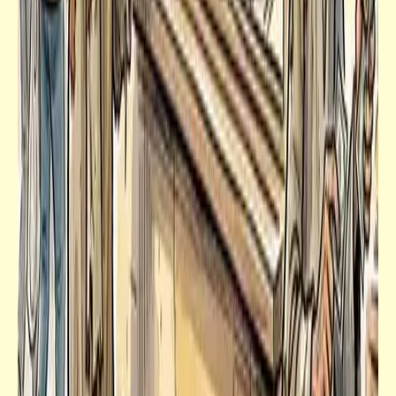
اكتشافه لمقبرة السيد الرئيس
سؤال
آدي اللي كنا خايفين منه | آه يا حوستي السودا يا
نا يا امّه