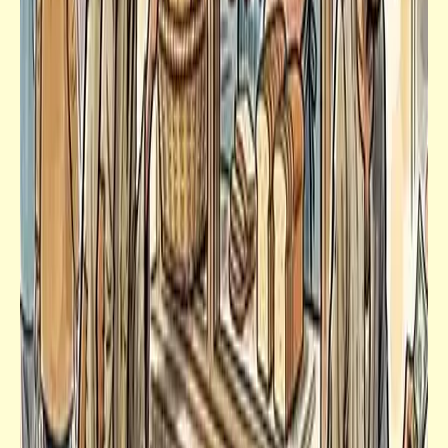
قصص_سفاح كرموز
سفاح كرموز | الفصل الثاني (3)
خبر
حقيقتان هامّتان يكشفهما "زاهي حواس" بعد