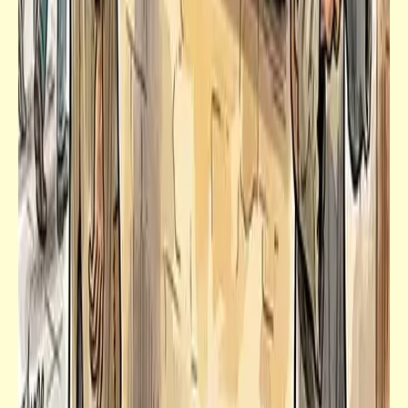
كلمة ونص
فضيحة التعليم في مصر تفضح نفسها | الفضيحة
المركّبة