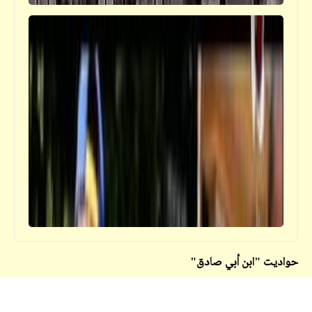
حكم
العلاقة بين الوقت والحياة
حواديت "ابن أبي صادق"
قصص_قصص عالمية