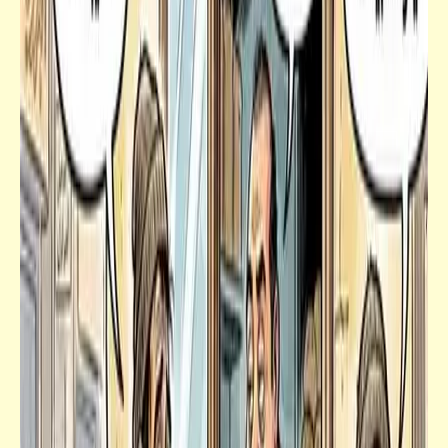
كلمة ونص
المعاني الاستراتيجيّة لأغنية "بعد سبعين سنة"
| وما زال المعنى في بطن الشاعر