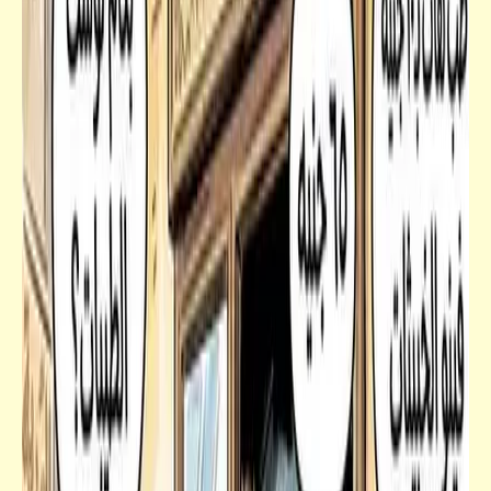
قصص_قصص عالمية
صورة واحد إداري كورة | صور مقلوبة | أحمد
رجب