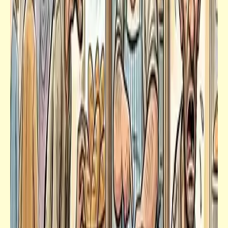
فيدراديو
الفنان الأردني "موسى حجازين" في مشهد من
مسرحيّة "مواطن حسب الطلب" | كلنا في الهم
عرب