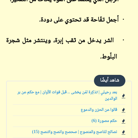
·
أجمل تفّاحة قد تحتوي على دودة.
·
الشر يدخل من ثقب إبرة، وينتشر مثل شجرة
البلّوط.
شاهد أيضًا
بعد رحيلي | تذكِرة لمَن يخشى .. قبل فوات الأوان | مع حكم عن بر
الوالدين
قالوا عن الحزن والدموع
حكم مصورة (6)
نصائح للناصح والمنصوح | صحصح وانصح واتنصح (15)