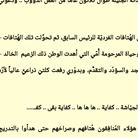
اته الجليلة طوال ثلاثون عاماً من العمل الدؤوب .. ودعوني
لهُتافات الفرديّة للرئيس السابق، ثم تحوَّلت تلك الهُتافات –
ابن أبي صادق
 وحياة المرحومة أُمّي التي أهدت الوطن ذلك الزعيم
الخالد –
ابن أبي صادق
18 نوفمبر 2022
12 نوفمبر 2023
د والسؤدُد والتقدُّم، وبدوْري رفعت كلتيْ ذراعيَّ عالياً لأرُد
جيّاشة .. كفاية .. ها ها ها .. كفاية بقى .. كفـ.....
ابن أبي صادق
ابن أبي صادق
18 نوفمبر 2022
12 نوفمبر 2023
لاء المُنافِقون هُتافهم وصراخهم حتى هدأوا بالتدريج