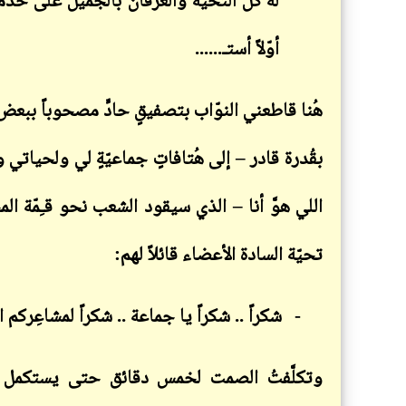
له كل التحيّة والعرفان بالجميل على خدم
أوّلاً أستـ......
هُنا قاطعني النوّاب بتصفيقٍ حادٍّ مصحوباً ببعض ا
بقُدرة قادر – إلى هُتافاتٍ جماعيّةٍ لي ولحياتي
اللي هوَّ أنا – الذي سيقود الشعب نحو قـِمّة المج
تحيّة السادة الأعضاء قائلاً لهم:
-
شكراً .. شكراً يا جماعة .. شكراً لمشاعِركم ال
وتكلَّفتُ الصمت لخمس دقائق حتى يستكمل هؤ