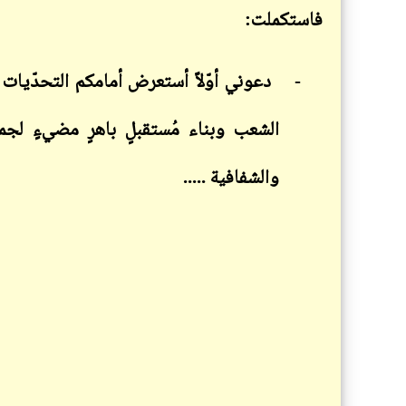
فاستكملت:
-
دعوني أوّلاً أستعرض أمامكم التحدّيات و
الشعب وبناء مُستقبلٍ باهرٍ مضيءٍ لجم
والشفافية .....