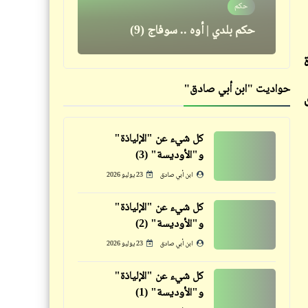
حكم
مزرعة الحيوانات | الفصل الثامن |
حكم بلدي | أوه .. سوفاج (9)
جورج أورويل
حواديت "ابن أبي صادق"
فيدراديو
كل شيء عن "الإلياذة"
قصص_أرواح بلا قبور
أنا مالي يا عم .. أنا ما قلتش حاجة ..
و"الأوديسة" (3)
"أرواح بلا قبور" | الكبد المسكون
الريّس هوَّ اللي قال.. اعترض بقى
ابن أبي صادق
23 يوليو 2026
(2)
كل شيء عن "الإلياذة"
و"الأوديسة" (2)
ابن أبي صادق
23 يوليو 2026
كل شيء عن "الإلياذة"
مذكرات
و"الأوديسة" (1)
كلمة ونص