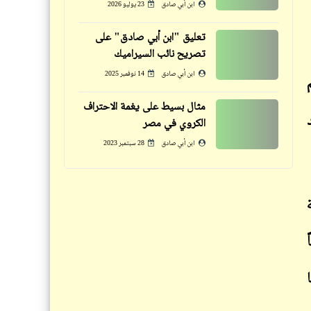
وداعاً للقومية .. حتى في الأسمنت
ابن أبي صادق
23 يوليو 2026
حتى الطهارة في تركيا شكل تاني
تعليق "ابن أبي صادق" على
تصريح نائب السيراميك
ابن أبي صادق
14 نوفمبر 2025
حكم
مثال بسيط على يغمة الاحتراف
شعر
الكروي في مصر
حكمة اليوم تنفعك غداً | ركّز معانا
وينفلت من بين إيدينا الزمان | سيد
(10)
ابن أبي صادق
28 سبتمبر 2023
حجاب
....
كلمة ونص
حكمة اليوم تنفعك غداً | ركّز معانا
رحلة داخل قطار النوم من "هولندا"
(7)
إلى "سويسرا"