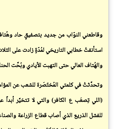
وقاطعني النوّاب من جديد بتصفيقٍ حاد وهُتافاتٍ 
استأنفتُ خطابي التاريخي لمُدّةٍ زادت على الثل
والهُتاف العالي حتى التهبت الأيادي وبُحَّت ا
وتحدَّثتُ في كلمتي المُختَصَرة للشعب عن المؤام
(اللي تِصعَب ع الكافر) والتي لا تتخيَّر أبداً ع
للفشل الذريع الذي أصاب قطاع الزراعة والصناعة