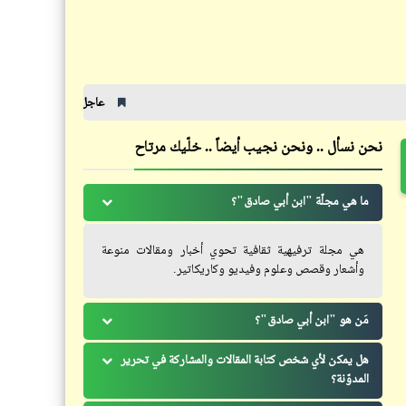
صور ألعاب الأطفال زمان | ذكريات
الطفولة (20)
عاجل: فريق "البط" الكيني ينهي استعداد
نحن نسأل .. ونحن نجيب أيضاً .. خلّيك مرتاح
خبر
إنطلاق المناورة البحرية "كليوباترا
ما هي مجلّة "ابن أبي صادق"؟
2021" بين مصر وفرنسا
هي مجلة ترفيهية ثقافية تحوي أخبار ومقالات منوعة
وأشعار وقصص وعلوم وفيديو وكاريكاتير.
مَن هو "ابن أبي صادق"؟
هل يمكن لأي شخص كتابة المقالات والمشاركة في تحرير
المدوّنة؟
قصص_شيء من الخبث