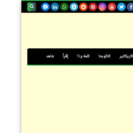
شعر
بحث هذه
انتظرها | محمود درويش
المدونة
الإلكترونية
كاريكاتير
كتالوجنا
كلمة و½
إقرأ
شاهد
شعر
الانتخابات | أحمد فؤاد نجم
كتالوجنا