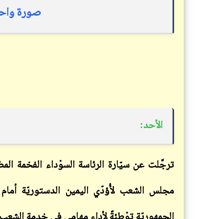
صورة واحد 
الأحد:
ترجَّلت عن سيّارة الرئاسة السوْداء الفخمة ال
مجلس الشعب لأُؤدّي اليمين الدستوريّة أما
الجمهوريّة توْطِئةً لأداء مهامي في خِدمة الشعب.