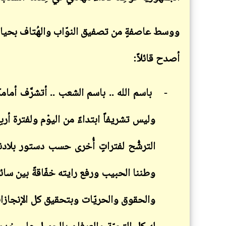
ووسط عاصفةٍ من تصفيق النوّاب والهُتاف بحيا
أصدح قائلاً:
-
باسم الله .. باسم الشعب .. أتشرَّف أمام
وليس تشريفاً ابتداءً من اليوْم ولفترة أرب
الترشُّح لفتراتٍ أُخرى حسب دستور بلادنا
وطننا الحبيب ورفع رايته خفّاقةً بين سائر 
والحقوق والحريّات وبتحقيق كل الإنجازات 