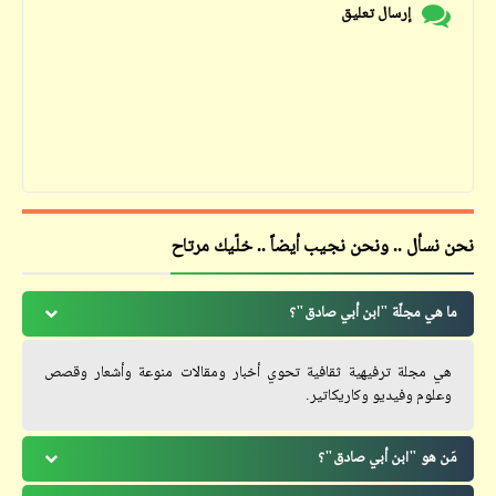
إرسال تعليق
نحن نسأل .. ونحن نجيب أيضاً .. خلّيك مرتاح
ما هي مجلّة "ابن أبي صادق"؟
هي مجلة ترفيهية ثقافية تحوي أخبار ومقالات منوعة وأشعار وقصص
وعلوم وفيديو وكاريكاتير.
مَن هو "ابن أبي صادق"؟