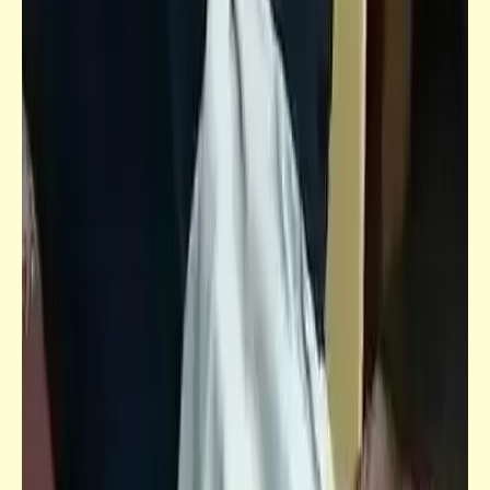
شعر
تحيا مصر | بس انتم سيبوها تحيا
قاموسنا