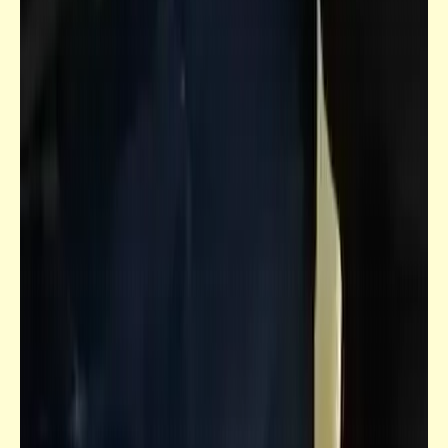
قاموسنا
معنى كلمة "هدوم" | مصير النخبة المصريّة
خبر
الحب الحب .. البوس البوس .. الحضن الحضن ..
الموت الموت | البقاء لله.