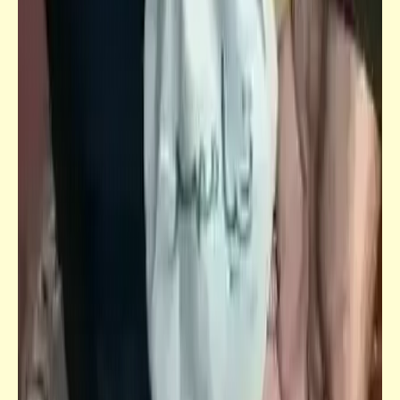
مساخر "جووجل" وترجمته الحرفيّة | الترجمان
البلدي
قصص_سفاح كرموز
"سفاح كرموز" | رواية واقعيّة مثيرة