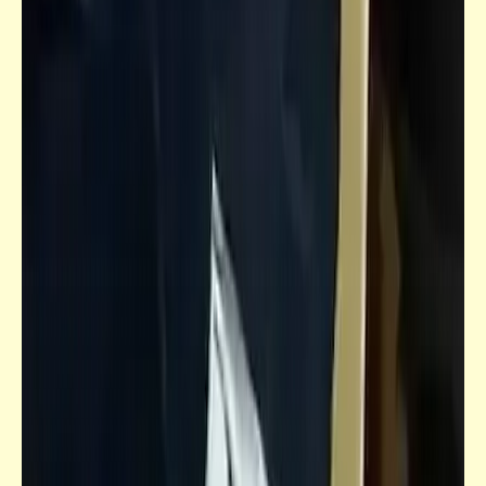
كتالوجنا
ويلات "جبران خليل جبران" والوصف المعاصر
للأمة العربيّة | نبوءةٌ عمرها قرن