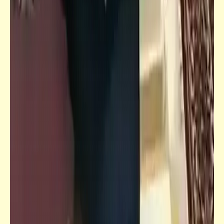
قصص_خارج المألوف
خارج المألوف | حين ينتصر الشر ويعلو الباطل
حواديت
ورطة الملك الإغريقي مع شعبه وتفاصيل
اجتماعه بالحكماء السبعة | أحد الملوك إذا غضب
لا تسألنَّ عن السبب