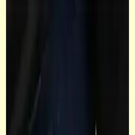
خبر
إعلان مدفوع: الآن بالأسواق حفّاضات للفراخ |
نظافة أفضل لحماية كاملة