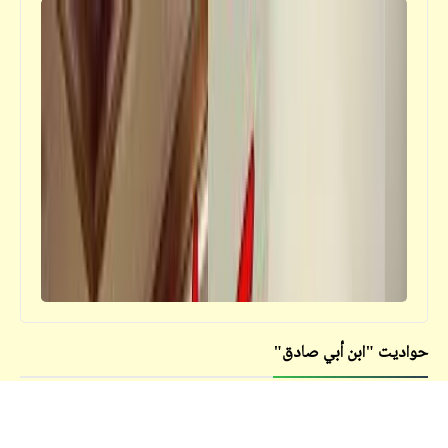
خبر
تفاصيل حفل خطوبة "توفا" على "بسابيسو"
في قاعة "أبلة فضيلة" بمدينة "كوكي بارك"
فيدراديو
حواديت "ابن أبي صادق"
وآدي آخرة اللي ما يسمعش كلام الزعماء والحكّام
وما يشربش اللبن وما يطبّلش آناء الليل وأطراف
النهار.
كل شيء عن "الإلياذة" و"الأوديسة" (3)