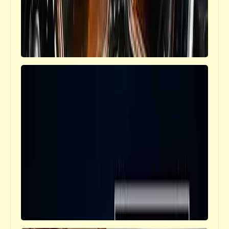
مذكرات
عاشت "جمهورية عنق الزجاجة" المستقلّة | هاي
هيء