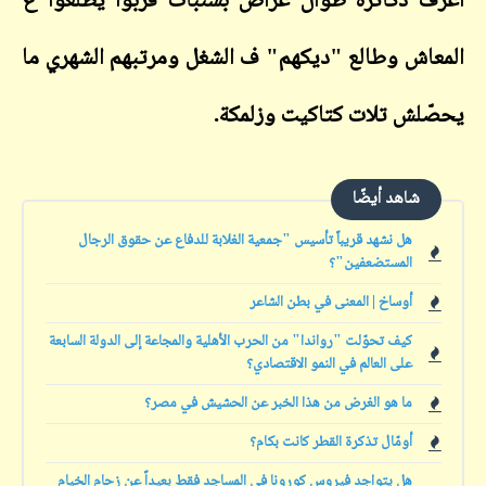
اعرف دكاترة طوال عراض بشنبات قرّبوا يطلعوا ع
المعاش وطالع "ديكهم" ف الشغل ومرتبهم الشهري ما
يحصّلش تلات كتاكيت وزلمكة
.
شاهد أيضًا
هل نشهد قريباً تأسيس "جمعية الغلابة للدفاع عن حقوق الرجال
المستضعفين"؟
أوساخ | المعنى في بطن الشاعر
كيف تحوّلت "رواندا" من الحرب الأهلية والمجاعة إلى الدولة السابعة
على العالم في النمو الاقتصادي؟
ما هو الغرض من هذا الخبر عن الحشيش في مصر؟
أومّال تذكرة القطر كانت بكام؟
هل يتواجد فيروس كورونا في المساجد فقط بعيداً عن زحام الخيام