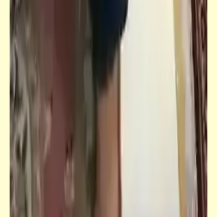
خبر
ننشر لكم أحدث إحصائيّة عن ضرب الزوجات
لأزواجهن في "مصر" | إخص اخص اخص
كلمة ونص