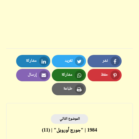
نشر
تغريد
مشاركة
LinkedIn
Twitter
Facebook
حفظ
مشاركة
إرسال
Email
Whatsapp
Pinterest
طباعة
Print
الموضوع التالي
1984 | "جورج أورويل" | (11)