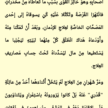
أَصْحابِهِ وهوَ خائِرُ القُوَى بسَبَبِ ما تَعاطاهُ مِنْ مخَدِّراتٍ
فانْتَهَزا الفُرْصَةَ وتَكَتَّلا عَلَيْهِ كَيْ يسوقاهُ إلى إحْدى
المَصَحَّاتِ الخاصَّةِ لعِلاجِ الإدْمان، وبَعْدَ أَنْ تَمَكّنا مِنْهُ
وأَوْدَعاهُ هَناكَ انْطَلَقَ كُلٌ مِنْهُما لبَيْتِهِ ليَجْلِبا ما
يَسْتَطيعا مِنْ مال ليُسَدِّداهُ تَحْتَ حِسابِ مَصاريفِ
العِلاج.
ومَرَّ شَهْرانِ مِنَ العِلاجِ لَمْ يَتَخَلَّ أَثْناءَهُما أَحَدٌ مِنْ عائِلَةِ
"قَدْري" عَنْهُ بَلْ كانوا يَزورونَهُ باسْتِمْرارٍ ويَتَناوَبونَ