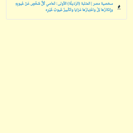
سخصية مصر | المثلبة (الرَذيلَة) الأولى: تَعامي كُلُّ شَخْصٍ عَنْ عُيوبِهِ
وإنكارُها بَلْ واعْتِبارُها مَزايا وتَكْبيرُ عُيوبُ غَيْرِه