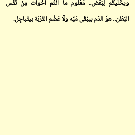
ويخَلِّيكُم لِبَعْض.. مَعْلوم ما انْتُم اخْوات مِنْ نَفْس
البَطْن.. هوَّ الدَم بيبْقَى مَيَّه ولّا عَضْم التُرْبَة بيتْباجِل.