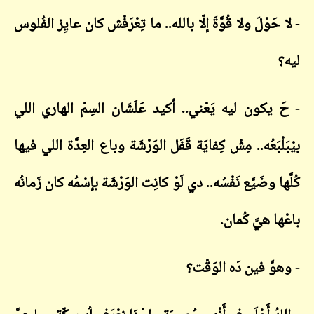
- لا حَوْلَ ولا قُوَّةَ إلّا بالله.. ما تِعْرَفْش كان عايِز الفُلوس
ليه؟
- حَ يكون ليه يَعْني.. أكيد عَلَشَان السِمْ الهاري اللي
بيْبَلْبَعُه.. مِشْ كِفايَة قَفَل الوَرْشَة وباع العِدَّة اللي فيها
كُلَّها وضَيَّع نَفْسُه.. دي لَوْ كانِت الوَرْشَة بإسْمُه كان زَمانُه
باعْها هيَّ كُمان.
- وهوَّ فين دَه الوَقْت؟