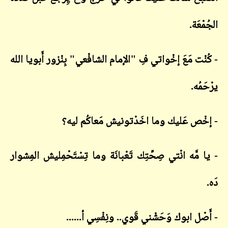
الجُمْعَة.
- كُنْت مَعَ إخْواتي فِ "الإمام الشافْعي" بِنْزور أَبويا الله
يرْحَمُه.
- إخْص عَليك وما اخَدْتونيش مَعاكُم ليه؟
- يا مَّه انْتي صِحِّتِك تَعْبانَة وما تِسْتَحْمِليش المِشوار
دَه.
- أَصْل ابوك وَحَشْني قَوي.. ونِفْسِي أ......