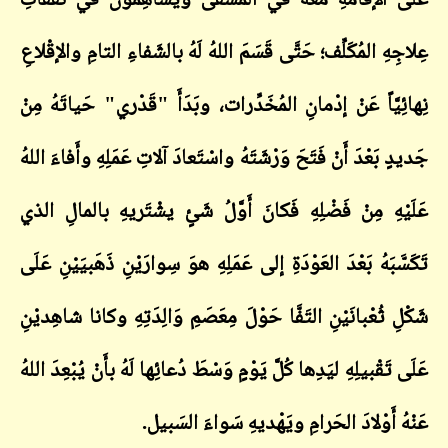
عَلَى الإقامَةِ مَعَهُ في المَشْفَى ويُساهِمونَ في نَفَقاتِ
عِلاجِهِ المُكَلِّف؛ حَتَّى قَسَمَ اللهُ لَهُ بالشَفاءِ التامِ والإقْلاعِ
نِهائِيَّاً عَنْ إدْمانِ المُخَدِّرات، وبَدَأَ "قَدْري" حَياتَهُ مِنْ
جَديدٍ بَعْدَ أَنْ فَتَحَ وَرْشَتَهُ واسْتَعادَ آلاتِ عَمَلِهِ وأَفاءَ اللهُ
عَلَيْهِ مِنْ فَضْلِهِ فَكانَ أَوَّلُ شَئٍ يشْتَريهِ بالمالِ الذي
تَكَسَّبَهُ بَعْدَ العَوْدَةِ إلى عَمَلِهِ هوَ سِوارَيْنِ ذَهَبيَيْنِ عَلَى
شَكْلِ ثُعْبانَيْنِ التَفَّا حَوْلَ مِعَصَمِ وَالِدَتِهِ وكانا شاهِديْنِ
عَلَى تَقْبيلِهِ ليَدِها كُلَّ يَوْمٍ وَسْطَ دُعائِها لَهُ بأَنْ يُبْعِدَ اللهُ
عَنْهُ أَوْلادَ الحَرامِ ويَهْديهِ سَواءَ السَبيل.