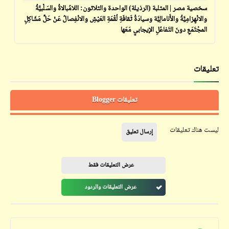
سخصية مصر | المثلبة (الرذيلة) الواحدة والثلاثون: اللامُبالاةُ والسَلْبيَّةُ
والانْهِزامِيَّةُ والأَنامالِيَّة وسيادَةُ ثَقافَةِ لُقْمَةِ العَيْشِ والانْفِصالُ عَنْ حَلِّ مَشَاكِلِ
المجْتَمَعِ دونَ التَفاعُلِ الإيجابيِ مَعَها
تعليقات
تعليقات Blogger
ليست هناك تعليقات
إرسال تعليق
عرض التعليقات فقط
عرض التعليقات والردود