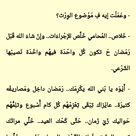
- وعَمَلْت إيه فِ مَوْضوع الوِرْث؟
- خَلاص.. المُحامي خَلَّص الإجْراءَات.. وإنْ شاءَ الله قَبْل
رَمَضان حَ تكون كُل واحْدَة فيهُم واخْدَة نَصيبْها
الشَرْعي.
- أَيْوَه يا بْني الله يكْرِمَك.. رَمَضان داخِل ومَصاريفُه
كتيرَة.. عايْزاك تِبْقَى تِعْزِمْهُم كُل كام أُسْبوع وتلِمُّهُم
حَواليك زَيْ زَمان.. حَتَّى كَحْك العيد.. خَلِّي مراتَك