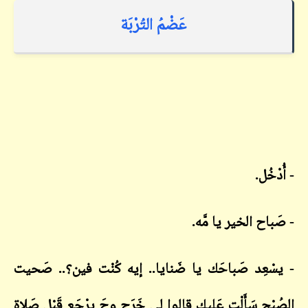
عَضْمُ التُرْبَة
- أُدْخُل.
- صَباح الخير يا مَّه.
- يسْعِد صَباحَك يا ضَنايا.. إيه كُنْت فين؟.. صَحيت
الصُبْح سَأَلْت عَليك قالوا لي خَرَج وحَ يِرْجَع قَبْل صَلاة