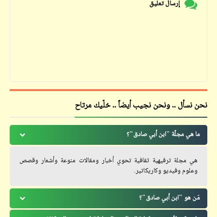
إرسال تعليق
نحن نسأل .. ونحن نجيب أيضاً .. خلّيك مرتاح
ما هي مجلّة "ابن أبي صادق"؟
هي مجلة ترفيهية ثقافية تحوي أخبار ومقالات منوعة وأشعار وقصص
وعلوم وفيديو وكاريكاتير.
مَن هو "ابن أبي صادق"؟