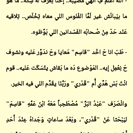
- اللهُ أَعْلَم فِ أَنْهي مُصيبَة.. إحْنَا نِعْرَف لُه سِكّة.. ما هوَّ
ما بيْبانْش غير لَمَّا الفُلوس اللي معاه تِخْلَص.. تِلاقيه
عَنْد حَدْ مِنْ صُـحابُه الفَسْدانين اللي بَوَّظوه.
- طَبْ انا حَ اخُد "قاسِم" مَعايا وحَ ندَوَّر عَليه ونشوف
حَ نِعْمِل إيه.. المَوْضوع دَه ما بَقاش يتْسَكَت عَليه.. قوم
انْتَ بَسْ هَدِّي أُم "قَدْري" ورَبِّنَا يقَدَّم اللي فيه الخير.
وانْصَرَف "عَبْدُ البَرِّ" مُصْطَحِباً مَعَهُ ابْنَ عَمِّهِ "قاسِمَ"
ليَبْحَثا عَنْ "قَدْري"، وبَعْدَ ساعاتٍ وَجَداهُ عِنْدَ أَحَدِ