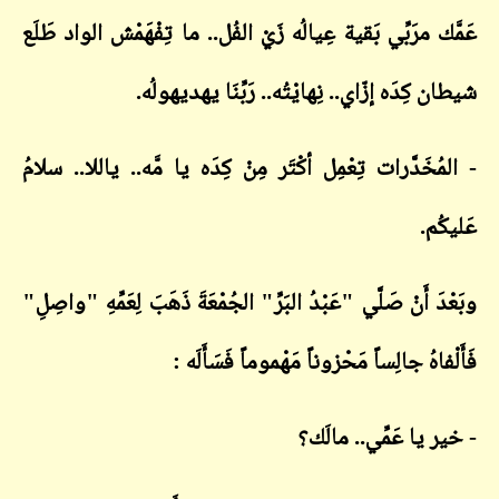
عَمَّك مرَبِّي بَقية عِيالُه زَيْ الفُل.. ما تِفْهَمْش الواد طَلَع
شيطان كِدَه إزّاي.. نِهايْتُه.. رَبِّنَا يهديهولُه.
- المُخَدَّرات تِعْمِل أكْتَر مِنْ كِدَه يا مَّه.. ياللا.. سلامُ
عَليكُم.
وبَعْدَ أَنْ صَلَّي "عَبْدُ البَرِّ" الجُمْعَةَ ذَهَبَ لِعَمِّهِ "واصِلِ"
فَأَلْفاهُ جالِساً مَحْزوناً مَهْموماً فَسَأَلَه :
- خير يا عَمِّي.. مالَك؟