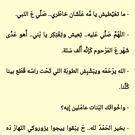
- ما تعَيَّطيش يا مَّه عَلَشَان خاطْري.. صَلِّي عَ النَبي.
- اللَهُمَّ صَلِّي عَليه.. تِعيش وتِفْتِكِر يا بْني.. أَهو عَدَّى
شَهْر عَ المَرْحوم كَإنُّه أَلْف سَنَة.
- الله يرْحَمُه ويبَشْبِش الطوبَة اللي تَحْت راسُه قَطَع بينا
كُلِّنا.
- واخْواتَك البَنات عامْلين إيه؟
- بخير الحَمْدُ لله.. حَ يبْقوا ييجوا يزوروكي النَهارْ دَه