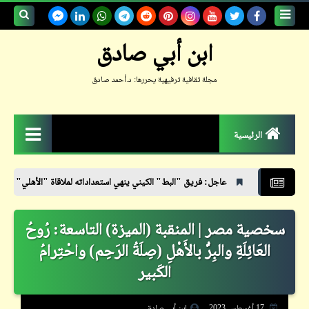
بحث هذه
ابن أبي صادق
المدونة
مجلة ثقافية ترفيهية يحررها: د.أحمد صادق
الإلكترونية
الرئيسية
الزمكان
عاجل: فريق "البط" الكيني ينهي استعداداته لملاقاة "الأهلي"
بعد تخطّينا المل
جعلوني طبيباً
سخصية مصر | المنقبة (الميزة) التاسعة: رُوحُ
حكم
العَائِلَةِ والبِرُّ بالأَهْلِ (صِلَةُ الرَحِم) واحْتِرامُ
حواديت
الكَبير
حوار
17 أغسطس 2023
ابن أبي صادق