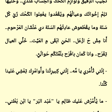
تجيب الدِقيق ولَوازِم الكَحْك والحِساب عَنْدي.. وخَلِّيها
تلِمْ إخْواتَك وعيالْهُم ويُقْعُدوا يعْمِلوا الكَحْك زَيْ كُل
سَنَة وما يقْطَعوش عادِتْهُم السَنَة دي عَلَشَان المَرْحوم..
أَنا مِشْ حَ ازْعَل.. الحَيْ ابْقَى مِ المَيِّت.. خَلِّي العيال
تِفْرَح.. وانا كَمان بافْرَح بلَمِّتْكُم حَوالَيَّ.
- إنْتي تُأْمُري يا مَّه.. إنْتي كِبيرِتْنا وأَوامْرِك تِمْشِي عَلينا
كُلِّنا.
- ما يُأْمُرْش عَليك ظالِم يا "عَبْد البَر" يا ابْن بَطْني..