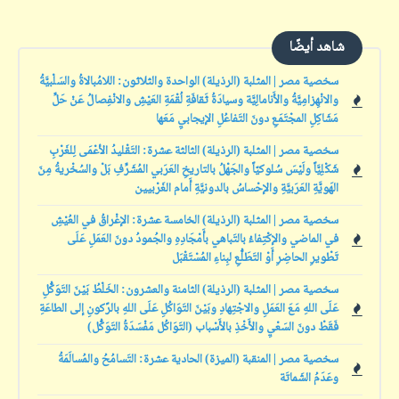
شاهد أيضًا
سخصية مصر | المثلبة (الرذيلة) الواحدة والثلاثون: اللامُبالاةُ والسَلْبيَّةُ
والانْهِزامِيَّةُ والأَنامالِيَّة وسيادَةُ ثَقافَةِ لُقْمَةِ العَيْشِ والانْفِصالُ عَنْ حَلِّ
مَشَاكِلِ المجْتَمَعِ دونَ التَفاعُلِ الإيجابيِ مَعَها
سخصية مصر | المثلبة (الرذيلة) الثالثة عشرة: التَقْليدُ الأعْمَى لِلغَرْبِ
شَكْلِيَّاً ولَيْسَ سُلوكيّاً والجَهْلُ بالتاريخِ العَرَبي المُشَرِّفِ بَلْ والسُخْريةُ مِنَ
الهَويَّةِ العَرَبيَّةِ والإحْساسُ بالدونيَّةِ أَمام الغَرْبيين
سخصية مصر | المثلبة (الرذيلة) الخامسة عشرة: الإغْراقُ في العُيْشِ
في الماضي والإكْتِفاءُ بالتَباهي بأَمْجَادِهِ والجُمودُ دونَ العَمَلِ عَلَى
تَطْويرِ الحاضِرِ أَوْ التَطَلُّعِ لبِناءِ المُسْتَقْبَل
سخصية مصر | المثلبة (الرذيلة) الثامنة والعشرون: الخَلْطُ بَيْنَ التَوَكُّلِ
عَلَى اللهِ مَعَ العَمَلِ والاجْتِهادِ وبَيْنَ التَوَاكُلِ عَلَى اللهِ بالرًكونِ إلى الطاعَةِ
فَقَطْ دونَ السَعْيِ والأَخْذِ بالأَسْباب (التَوَاكُل مَفْسَدَةُ التَوَكُّل)
سخصية مصر | المنقبة (الميزة) الحادية عشرة: التَسامُحُ والمُسالَمَةُ
وعَدَمُ الشَماتَة