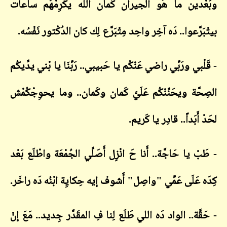
وبَعْدين ما هُو الجيران كَمان الله يكْرِمْهُم ساعات
بيتْبَرَّعوا.. دَه آخِر واحِد مِتْبَرَّع لِك كان الدُكْتور نَفْسُه.
- قَلْبي ورَبِّي راضي عَنْكُم يا حَبيبي.. رَبِّنَا يا بْني يدِّيكُم
الصِحَّة ويحَنِّنْكُم عَلَيَّ كَمان وكَمان.. وما يحوِجْكُمْش
لحَدْ أَبَداً.. قادِر يا كَريم.
- طَبْ يا حَاجَّة.. أَنا حَ انْزِل أَصَلِّي الجُمْعَة واطْلَع بَعْد
كِدَه عَلَى عَمِّي "واصِل" أَشوف إيه حِكايِة ابْنُه دَه راخَر.
- حَقَّة.. الواد دَه اللي طَلَع لِنا فِ المقَدَّر جِديد.. مَعَ إنْ