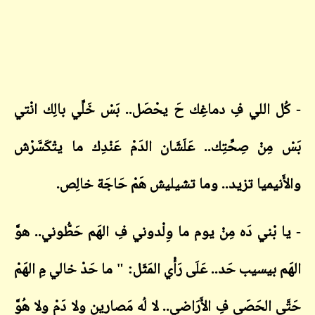
- كُل اللي فِ دماغِك حَ يحْصَل.. بَسْ خَلِّي بالِك انْتي
بَسْ مِنْ صِحِّتِك.. عَلَشَان الدَمْ عَنْدِك ما يتْكَسَّرْش
والأَنيميا تزيد.. وما تشيليش هَمْ حَاجَة خالِص.
- يا بْني دَه مِنْ يوم ما وِلْدوني فِ الهَم حَطُّوني.. هوَّ
الهَم بيسيب حَد.. عَلَى رَأْي المَثَل: "
ما حَدْ خالي مِ الهَمْ
حَتَّى الحَصَى فِ الأَرَاضي.. لا لُه مَصارين ولا دَمْ ولا هُوَّ