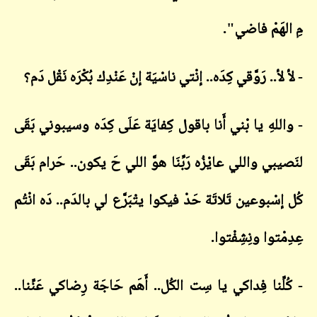
مِ الهَمْ فاضي".
- لأ لأ.. رَوَّقي كِدَه.. إنْتي ناسْيَة إنْ عَنْدِك بُكْرَه نَقْل دَم؟
- واللهِ يا بْني أَنا باقول كِفايَة عَلَى كِدَه وسيبوني بَقَى
لنَصيبي واللي عايْزُه رَبِّنَا هوَّ اللي حَ يكون.. حَرام بَقَى
كُل إسْبوعين تَلاتَة حَدْ فيكوا يتْبَرَّع لي بالدَم.. دَه انْتُم
عِدِمْتوا ونِشِفْتوا.
- كُلِّنا فِداكي يا سِت الكُل.. أَهَم حَاجَة رِضاكي عَنِّنا..