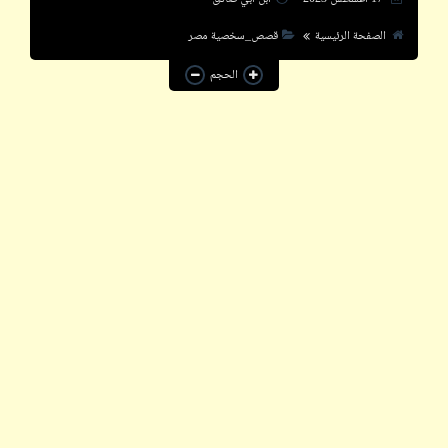
خبر
الصفحة الرئيسية
قصص_سخصية مصر
سؤال
الحجم
شعر
فيدراديو
قاموسنا
قصص
كاريكاتير
كتالوجنا
كلمة و½
إقرأ
شاهد