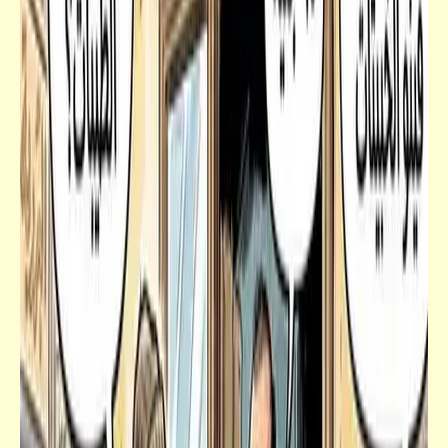
فيدراديو
موسيقى أغنية "إمتى الزمان يسمح يا جميل" |
توزيع "عمر خيرت"