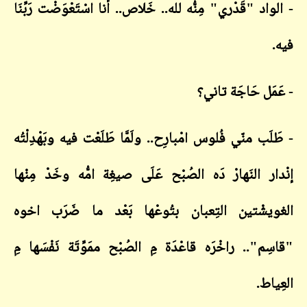
- الواد "قَدْري" مِنُّه لله.. خَلاص.. أَنا اسْتَعْوَضْت رَبِّنَا
فيه.
- عَمَل حَاجَة تاني؟
- طَلَب منّي فُلوس امْبارِح.. ولَمَّا طَلَعْت فيه وبَهْدِلْتُه
إنْدار النَهارْ دَه الصُبْح عَلَى صيغِة امُّه وخَدْ مِنْها
الغويشْتين التِعبان بتُوعْها بَعْد ما ضَرَب اخوه
"قاسِم".. راخْرَه قاعْدَة مِ الصُبْح ممَوِّتَة نَفْسَها مِ
العِياط.