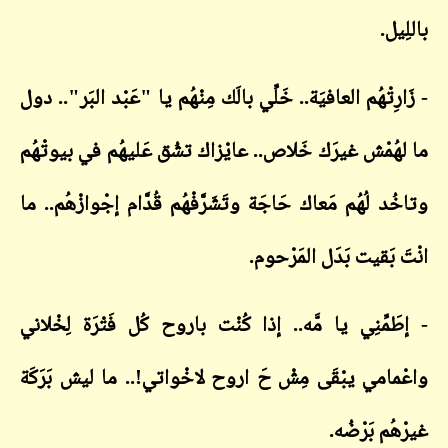
باللِيل.
- زَارِتْهُم العافيَة.. خَلِّي بالَك مِنْهُم يا "عَبْد البَر".. دول
ما لهُمْش غيرَك خَلاص.. عايْزاك تشُق عَليهُم في بيوتْهُم
وتاخُد لُهُم مَعاك حَاجَة وتَشَرَّفْهُم قُدَّام إجْوازْهُم.. ما
انْتَ بَقيت بَدَل المَرْحوم.
- إطَمِّنِي يا مَّه.. إذا كُنْت باروح كُل فَتْرَة لِخْلاني
واعْمامي يبْقَى مِشْ حَ اروح لاخْواتي!.. ما ليش بَرَكَة
غيرْهُم بَرْضُه.