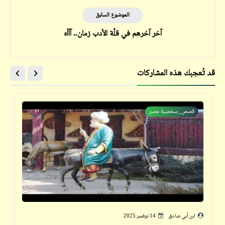
الموضوع السابق
آخر آخرهم في قلّة الأدب زمان.. آآآه
قد تُعجبك هذه المشاركات
قصص_سخصية مصر
ابن أبي صادق
14 نوفمبر 2025