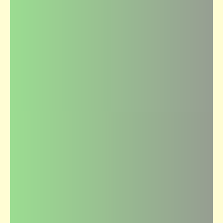
كتالوجنا
ألبوم الذكريات | يرحم زمان وليالي زمان (4)