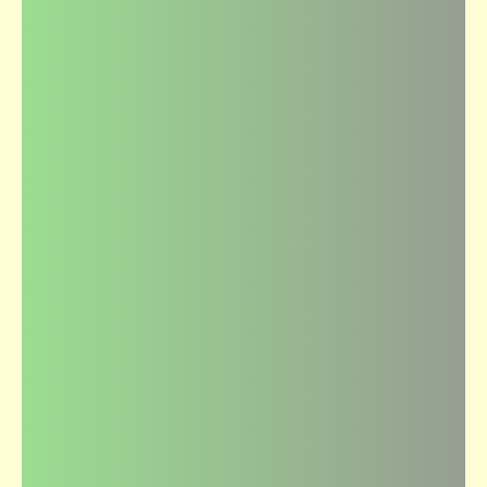
كاريكاتير
إضحك مع خمسة كوميكس (2)