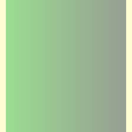
قصص_أرواح بلا قبور
"أرواح بلا قبور" | الغابة الميتة (3)