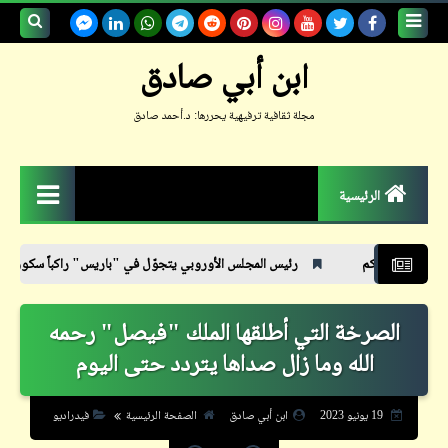
بحث هذه
ابن أبي صادق
المدونة
مجلة ثقافية ترفيهية يحررها: د.أحمد صادق
الإلكترونية
الرئيسية
الزمكان
رئيس المجلس الأوروبي يتجوّل في "باريس" راكباً سكووتر | سيسي - ستايل
جعلوني طبيباً
الصرخة التي أطلقها الملك "فيصل" رحمه
حكم
الله وما زال صداها يتردد حتى اليوم
حواديت
حوار
19 يونيو 2023
ابن أبي صادق
الصفحة الرئيسية
فيدراديو