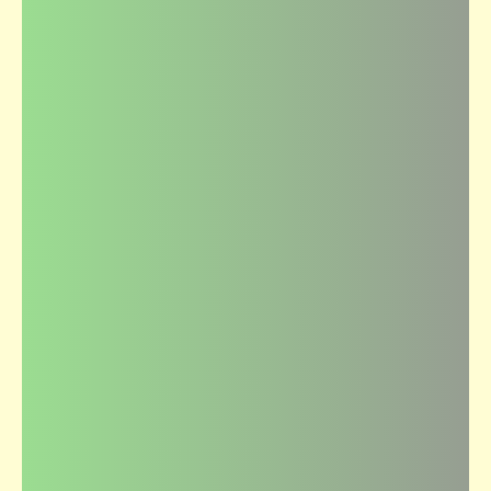
شعر
جزيرة غمام | إبراهيم عبد الفتاح
شعر
الديك | نزار قباني