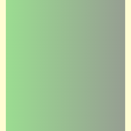
كلمة ونص
من روائع الخط العربي (1)
حكم
أن تظل صامتاً فيظن الناس (مجرد ظن) أنّك أبله
خيرٌ لك ألف مرّة من أن تتكلّم فتؤكّد لهم تلك
الظنون