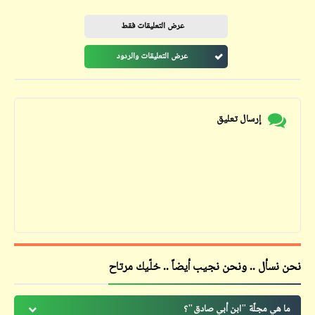
عرض التعليقات فقط
عرض التعليقات والردود
إرسال تعليق
نحن نسأل .. ونحن نجيب أيضاً .. خلّيك مرتاح
ما هي مجلّة "ابن أبي صادق"؟