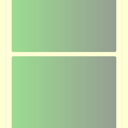
....
حكمة اليوم تنفعك غداً | ركّز معانا (7)