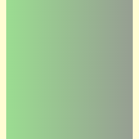
قصص_قصص عالمية
كنوز الملك سليمان (2) | قصص عالمية