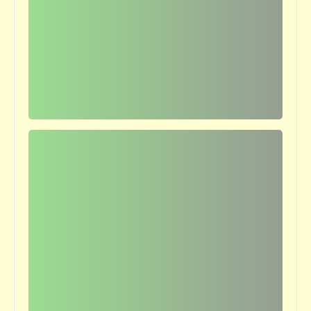
كتالوجنا
مدير أمن الغربية يتفوق على رئيس ألمانيا | غزوة
الموكب
قصص_قصص عالمية
هي (أو "عائشة") | هنري رايدر هاجارد | (12)
بعد المعركة