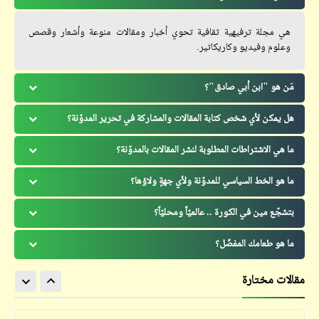
هي مجلة ترفيهية ثقافية تحوي أخبار ومقالات منوعة وأشعار وقصص
وعلوم وفيديو وكاريكاتير.
مَن هو "ابن أبي صادق"؟
هل يمكن لأي شخص كتابة المقالات والمشاركة في تحرير المدوّنة؟
ما هي الاشتراطات المطلوبة لنشر المقالات بالمدوّنة؟
ما هو الخط السياسي للمدوّنة ولأي جهةٍ ولاؤها؟
بتشجّع مين في الكورة .. عالميّاً ومحليّاً؟
ما هو طعامك المفضّل؟
مقالات مختارة