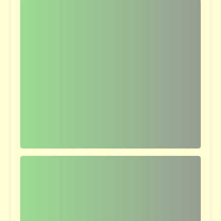
فيدراديو
أنا وبحمد الله وفضله وكرمه ما باصلّيش .. أنا
قابل تقول عليّا كافر بس ما تقولش إخواني
كاريكاتير
إضحك مع خمسة كوميكس (25)