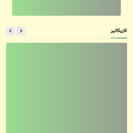
كاريكاتير
حكم
حكمة اليوم تنفعك غداً | ركّز معانا (6)