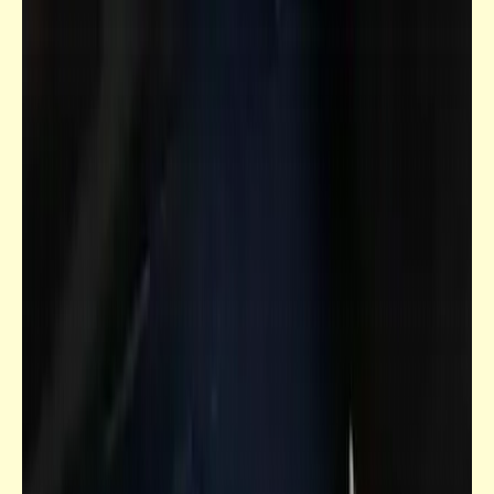
قاموسنا
معنى كلمتيْ "طس" و"طاس" | نصيحة
صريحة مريحة لكل زوج نكدي