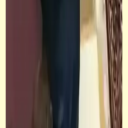
فيدراديو
لغز أبو الهول والبوابات الخفية | الكذبة التي
خدعت الجميع
قصص_سخصية مصر
سخصية مصر | المنقبة (الميزة) الأولى: حُبُ
الوَطَنِ والتَضْحِيَةُ في سَبيلِه