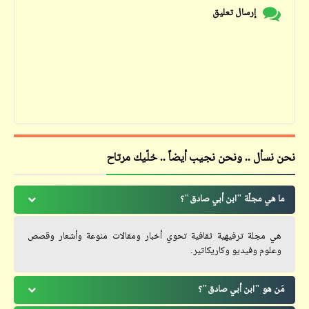
إرسال تعليق
نحن نسأل .. ونحن نجيب أيضاً .. خلّيك مرتاح
ما هي مجلّة "ابن أبي صادق"؟
هي مجلة ترفيهية ثقافية تحوي أخبار ومقالات منوعة وأشعار وقصص
وعلوم وفيديو وكاريكاتير.
مَن هو "ابن أبي صادق"؟