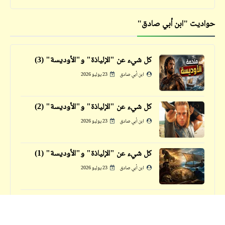
فيدراديو
خلّي بالك من عقلك .. لو جدع
حواديت "ابن أبي صادق"
قصص_نهاية العالم
الفصل الثاني | نهاية العالم (1)
كل شيء عن "الإلياذة" و"الأوديسة" (3)
ابن أبي صادق
23 يوليو 2026
كل شيء عن "الإلياذة" و"الأوديسة" (2)
ابن أبي صادق
23 يوليو 2026
فيدراديو
كل شيء عن "الإلياذة" و"الأوديسة" (1)
أوركسترا "باريس" الفيلهارموني تعزف وتغني
ابن أبي صادق
23 يوليو 2026
الموشّح الأندلسي الرائع "لمّا بدا يتثنى"
كتالوجنا
تعليق "ابن أبي صادق" على تصريح نائب
مقالان عكس بعضهما تم تبديل الفيديو بينهما
السيراميك
لبيان الفرق الرهيب | حاول أَلّا تبكي