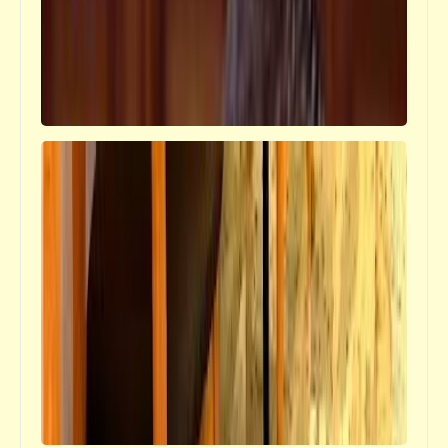
قصص_فضائح مصر المهروسة
فضائح مصر المهروسة لابن النِكدي | لقد هَرِمنا..
إرحمونا بقي (3)