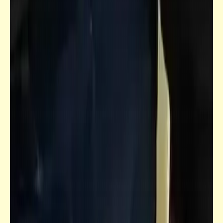
شعر
المال والبنون | سيد حجاب
فيدراديو