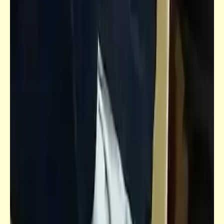
من فنون الشارع [7]
فيدراديو
لحظات لطيفة لكن محرجة أثناء الحفلات
الموسيقية