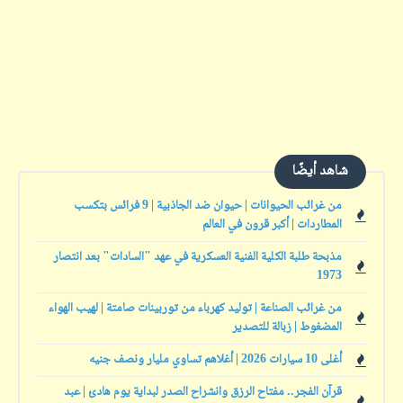
شاهد أيضًا
من غرائب الحيوانات | حيوان ضد الجاذبية | 9 فرائس بتكسب
المطاردات | أكبر قرون في العالم
مذبحة طلبة الكلية الفنية العسكرية في عهد "السادات" بعد انتصار
1973
من غرائب الصناعة | توليد كهرباء من توربينات صامتة | لهيب الهواء
المضغوط | زبالة للتصدير
أغلى 10 سيارات 2026 | أغلاهم تساوي مليار ونصف جنيه
قرآن الفجر.. مفتاح الرزق وانشراح الصدر لبداية يوم هادئ | عبد