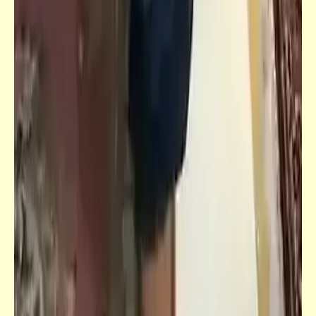
قصص_قصص عالمية
هي (أو "عائشة") | هنري رايدر هاجارد | (26)
خطّة "عائشة"