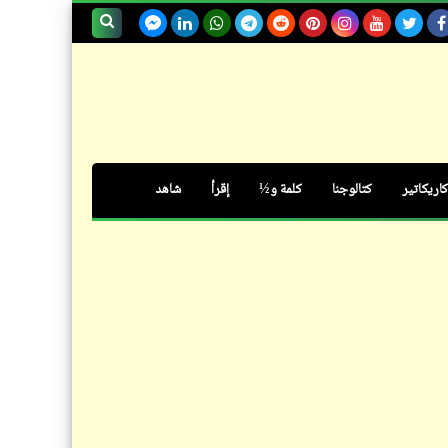
سخصية مصر | المنقبة (الميزة)
الثالثة: العاطِفيَّةُ المُفْرِطَةُ وسُرْعَةُ
بحث هذه
التَأَثُّـر
المدونة
الإلكترونية
كاريكاتير
كتالوجنا
كلمة و½
إقرأ
شاهد
سؤال
سؤال محتاج شجاعة | لو راجل ..
جاوِب