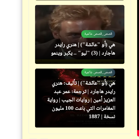
هو فكرةٌ خالدة لا تموت
قصص_قصص عالمية
هي (أو "عائشة") | تأليف: هنري
رايدر هاجارد | ترجمة: عمر عبد
العزيز أمين | روايات الجيب | رواية
المغامرات التي باعت 100 مليون
نسخة | 1887
كاريكاتير
إضحك مع خمسة كوميكس (44)
قصص_سخصية مصر
سخصية مصر | المنقبة (الميزة)
السادسة: خِفَّةُ الدَمِّ والرُوحِ
والسُخْريَةُ مِنَ المَشَاكِل
كتالوجنا
ألبوم الذكريات | يرحم زمان وليالي
زمان (2)