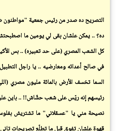
التصريح ده صدر من رئيس جمعية "مواطنون ضد
ده؟ .. يمكن علشان بقى لي يومين ما اصطبحت
كل الشعب المصري (على حد تعبيره) .. بس الأكيد
في صالح أعدائه ومعارضيه .. يا راجل التطبي
السما تخسف الأرض بالمائة مليون مصري (الل
رئيسهم إنه ريّس على شعب حشّاش!! .. باين عليك 
نصيحة مني يا "عسقلاني" ما تشتريش بفلوس ا
قهوة علشان تفوق قبل ما تطلّع تصريحات تاني .