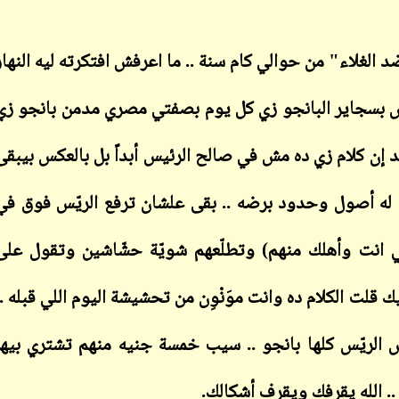
ابن أبي صادق
19 نوفمبر 2022
 الغلاء" من حوالي
كام سنة
..
ما اعرفش افتكرته ليه النهار
ش بسجاير البانجو زي كل يوم بصفتي مصري مدمن بانجو زي
 إن كلام زي ده مش في صالح الرئيس أبداً بل بالعكس بيبقى
ابن أبي صادق
09 أبريل 2023
ل له أصول وحدود برضه .. بقى علشان ترفع الريّس فوق في
ابن أبي صادق
19 نوفمبر 2022
ي انت وأهلك منهم) وتطلّعهم شويّة حشّاشين وتقول على
قلت الكلام ده وانت موَنْوِن من تحشيشة اليوم اللي قبله ..
ابن أبي صادق
لريّس كلها بانجو .. سيب خمسة جنيه منهم تشتري بيها
09 أبريل 2023
. الله يقرفك ويقرف أشكالك
.
ابن أبي صادق