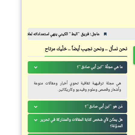
قصص_للحب آلهة كثيرة
الفصل الأوّل | للحب آلهةٌ كثيرة (1)
عاجل: فريق "البط" الكيني ينهي استعداداته لملاقاة "الأهلي"
بعد تخطّينا
نحن نسأل .. ونحن نجيب أيضاً .. خلّيك مرتاح
فيدراديو
إعلان بسيط ورائع يصور حياة
ما هي مجلّة "ابن أبي صادق"؟
المواطن المصري الشقيان
هي مجلة ترفيهية ثقافية تحوي أخبار ومقالات منوعة
وأشعار وقصص وعلوم وفيديو وكاريكاتير.
مَن هو "ابن أبي صادق"؟
هل يمكن لأي شخص كتابة المقالات والمشاركة في تحرير
المدوّنة؟
كلمة ونص