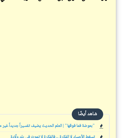
شاهد أيضًا
"بعوضة فما فوقها" | العلم الحديث يضيف تفسيراً جديداً غير مس
تسقط الأجساد لا الفكرة .. فالفكرة لا تموت في بلدٍ ولّادة