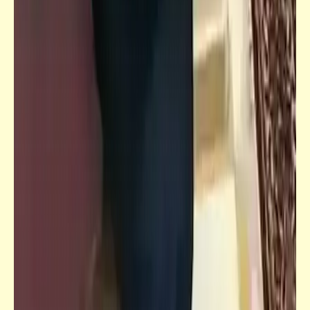
فيدراديو
بشرى للسكندريين: تعرف على مسار ومحطات
مترو الأسكندرية وموعد إنتهائه