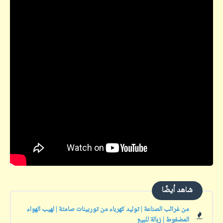
شاهد أيضًا
من غرائب الصناعة | توليد كهرباء من توربينات صامتة | لهيب الهواء
المضغوط | زبالة للبيع