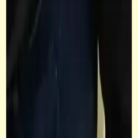
فيدراديو
صدقت السينما وهي كذوبة
قصص_سخصية مصر