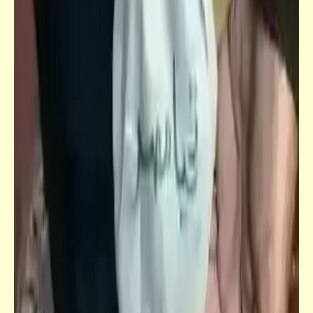
قصص_فضائح مصر المهروسة
فضائح مصر المهروسة لابن النِكدي | يا خي
صحّة.. وعافية (1)