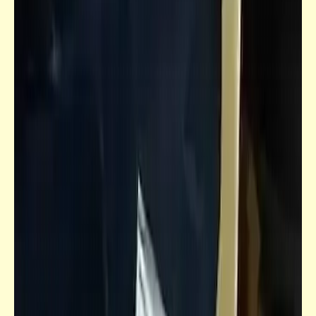
سخصية مصر | المثلبة (الرذيلة) الواحدة
والعشرون: عَدَمُ تَقْديرِ الوَقْتِ وعَدَمُ الالْتِزامِ
بالمَواعيدِ وعَدَمُ الوَفاءِ بالوُعُودِ والتَكَلُّمُ بلا
حَسيبٍ دونَ التَقَيُّدِ بالواقِع
خبر
مع تجديد الباقة .. ح تاكل علقة حراقة .. واللي
أوّله الفودافوون .. يبقى آخره الكراكوون