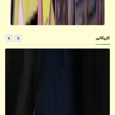
أقوال تاريخية مأثورة | خذوا الحكمة من على
ضهر التكاتك
كاريكاتير
فيدراديو
لوحة شهيرة في فيديو ثلاثي الأبعاد | حرّك
الموبايل أو الماوس للدخول لأعماق اللوحة