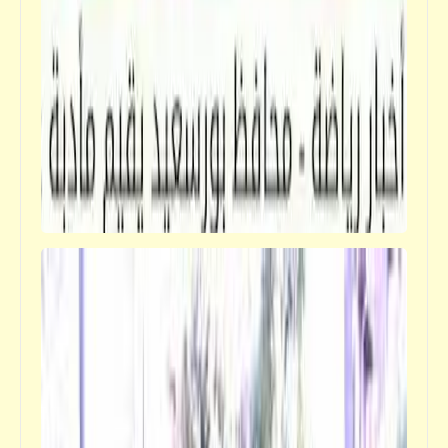
تفاصيل حضور رباعي بلدنا المرعب لفرح بنت
"الحضري" | نصيحة هامة بعد الخبر
فيدراديو
الشهادات العلمية لا تصنع مثقفاً ولكن الثقافة
تخلق إنساناً | عم "سعيد" المثقف والإنسان