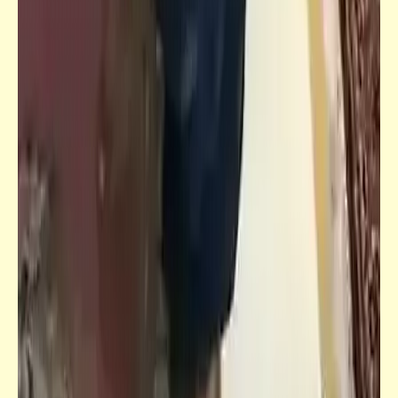
فيدراديو
هل تندثر مهنة "القفّاص"؟
فيدراديو
عزف بيانو رائع على أنغام كونشرتو توم وجيري