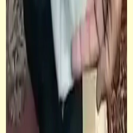
شعر
السجن | أحمد فؤاد نجم
شعر
ماشي ف نور الله | نبيل الفكهاني