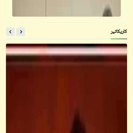
كاريكاتير
قصص_قصص تيك أواي ساخرة
عندما يتحوّل النصيب إلى نصيبة | قصص تيك
أواي ساخرة | د. أحمد صادق