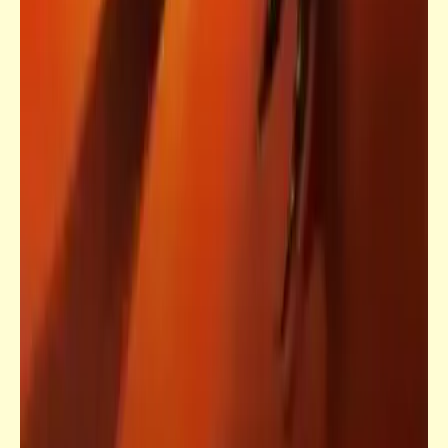
يمشي الفقير وكل شيء ضده | الشافعي – المعرّي
– ابن الأحنف – شاعر مجهول؟
قصص_قصص تيك أواي ساخرة
ديمقراطية ديمقراطية .. ما فيش كلام | قصص
تيك أواي ساخرة | د. أحمد صادق