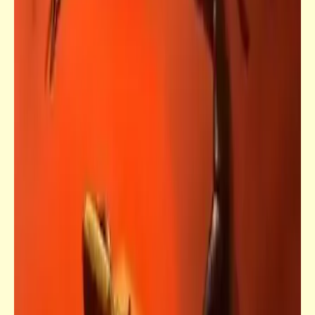
قصص_قصص تيك أواي ساخرة
الضرب ع القفا .. يعلّم الفلسفة | قصص تيك أواي
ساخرة | د. أحمد صادق