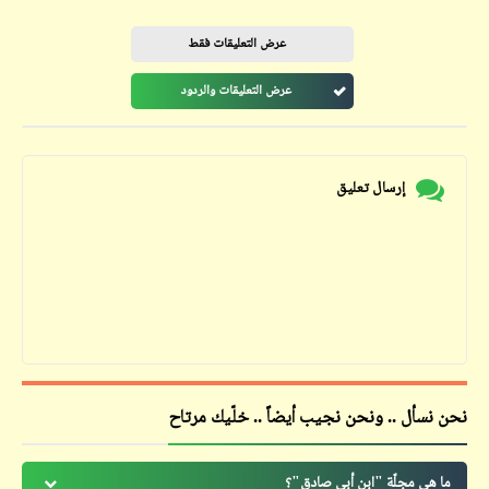
عرض التعليقات فقط
عرض التعليقات والردود
إرسال تعليق
نحن نسأل .. ونحن نجيب أيضاً .. خلّيك مرتاح
ما هي مجلّة "ابن أبي صادق"؟