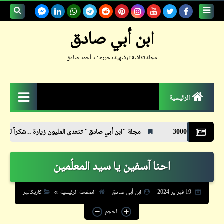
بحث هذه
ابن أبي صادق
المدونة
مجلة ثقافية ترفيهية يحررها: د.أحمد صادق
الإلكترونية
الرئيسية
الزمكان
مجلة "ابن أبي صادق" تتعدى المليون زيارة .. شكراً لكم
رئيس الم
جعلوني طبيباً
احنا آسفين يا سيد المعلّمين
حكم
حواديت
19 فبراير 2024
ابن أبي صادق
الصفحة الرئيسية
كاريكاتير
حوار
الحجم