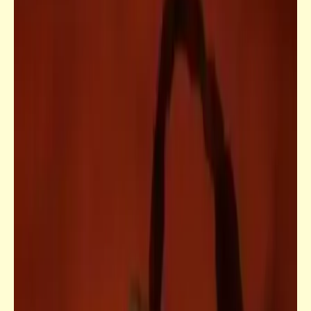
قصص_قصص تيك أواي ساخرة
المسامح لئيم | قصص تيك أواي ساخرة | د.
أحمد صادق
قصص_قصص تيك أواي ساخرة