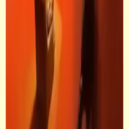
قصص_قصص تيك أواي ساخرة
الدنيا كاس وداير .. والدم أصبح فاير | قصص
تيك أواي ساخرة | د. أحمد صادق
شعر