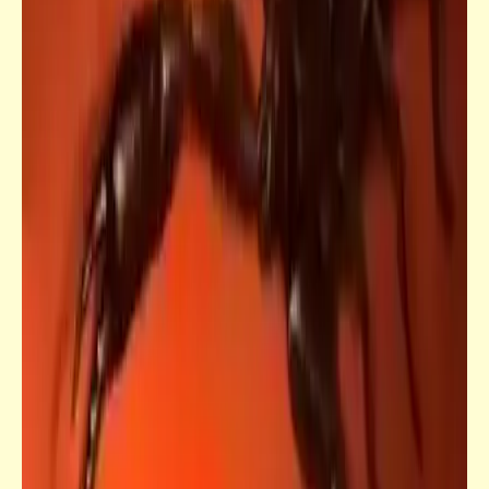
خبر
رئيس المجلس الأوروبي يتجوّل في "باريس"
راكباً سكووتر | سيسي - ستايل
قصص_قصص تيك أواي ساخرة
أولها تتنازل .. وآخرها يتنازلون عنك | قصص
تيك أواي ساخرة | د. أحمد صادق