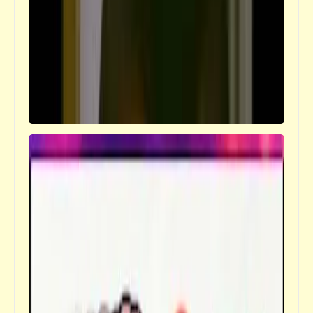
قصص_قصص تيك أواي ساخرة
الدهاء يهزم الخبث | قصص تيك أواي ساخرة | د.
أحمد صادق