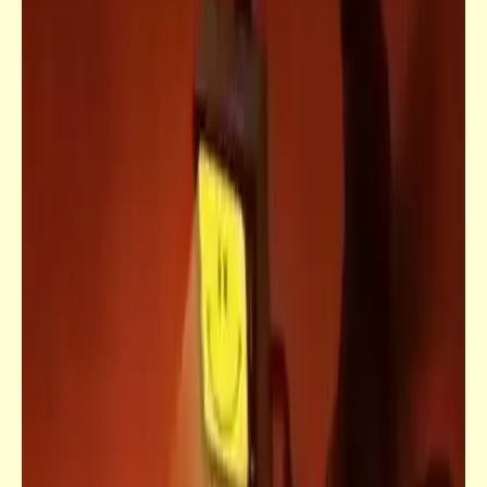
كل شيء بالعقل والمنطق | قصص تيك أواي
ساخرة | د. أحمد صادق
كتالوجنا
وكم ذا بمصر من المضحكات .. ولكنه ضحك
كالبكاء | كتالوج المعتقلات الحديث للسجين
السعيد