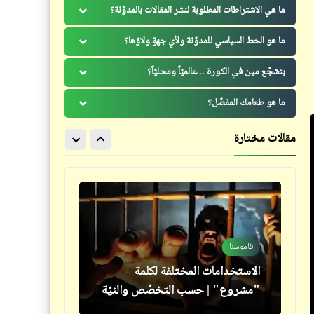
الزغيدي"
ما هي الاشتراطات المطلوبة لنشر المقالات بالمدوّنة؟
ما هو الخط السياسي للمدوّنة ولأي جهةٍ ولاؤها؟
بتشجّع مين في الكورة .. عالميّاً ومحليّاً؟
ما هو طعامك المفضّل؟
خبر
سؤال
سجّل اسم امك واكسب جائزة
يا ترى إيه اللي وصّلنا للدرجة دي؟
مقالات مختارة
"هوبَل" في الاقتصاد العشوائي
فيدراديو
قاموسنا
شكل إجتماعات تطوير التعليم في
الاستخدامات المختلفة لكلمة
مصر
"مشروع" | حسب التخصّص والنيّة