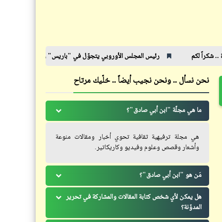
غطاس المجاري | من أكثر المهن
قصة حياة "هولاكو" .. وهل أسلم
خطورة على الحياة
قبل وفاته؟
رئيس المجلس الأوروبي يتجوّل في "باريس" راكباً سكووتر | سيسي - ستايل
نحن نسأل .. ونحن نجيب أيضاً .. خلّيك مرتاح
سؤال
فيدراديو
هل تتبع مصانع الزجاج وزارة الآثار
ما هي مجلّة "ابن أبي صادق"؟
من الأخطر في مملكة الحيوانات؟
أم الأوقاف؟
هي مجلة ترفيهية ثقافية تحوي أخبار ومقالات منوعة
وأشعار وقصص وعلوم وفيديو وكاريكاتير.
مَن هو "ابن أبي صادق"؟
خبر
خبر
برقية شكر وعرفان من الشيطان
هل يمكن لأي شخص كتابة المقالات والمشاركة في تحرير
لفظ خارج يصدر من رئيس المجلس
المدوّنة؟
لأخته الكبرى ومثله الأعلى "أناناس
الأوطى للإعلام في مؤتمر صحفي