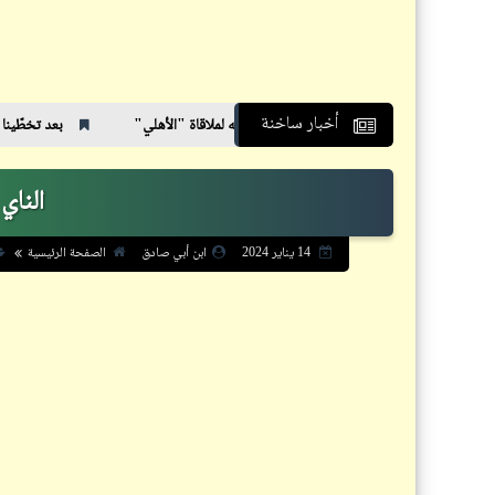
أخبار ساخنة
لبط" الكيني ينهي استعداداته لملاقاة "الأهلي"
بعد تخطّينا المليون زيارة وصلنا 
الناي
الصفحة الرئيسية
14 يناير 2024
ابن أبي صادق