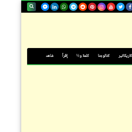
لماذا أنشأت "روسيا" كوبري بمليار
دولار لخدمة خمسة آلاف مواطن
بحث هذه
فقط؟
المدونة
الإلكترونية
كاريكاتير
كتالوجنا
كلمة و½
إقرأ
شاهد
حكم
عندما تتحدث العاهرة عن الشرف
سؤال
فيدراديو