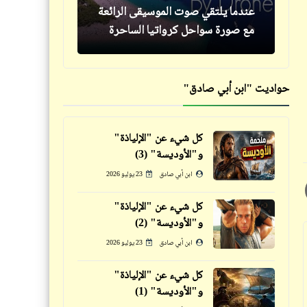
عندما يلتقي صوت الموسيقى الرائعة
كلمة ونص
مع صورة سواحل كرواتيا الساحرة
خمسات: خمسة مطبخ (11)
حواديت "ابن أبي صادق"
كل شيء عن "الإلياذة"
شعر
و"الأوديسة" (3)
حكم
باحبك يا مصر | محسن الخياط
ابن أبي صادق
23 يوليو 2026
قالوا عن الزواج (2)
كل شيء عن "الإلياذة"
و"الأوديسة" (2)
ابن أبي صادق
23 يوليو 2026
كل شيء عن "الإلياذة"
فيدراديو
فيدراديو
و"الأوديسة" (1)
شاهد 30 أسيست و50 هدف