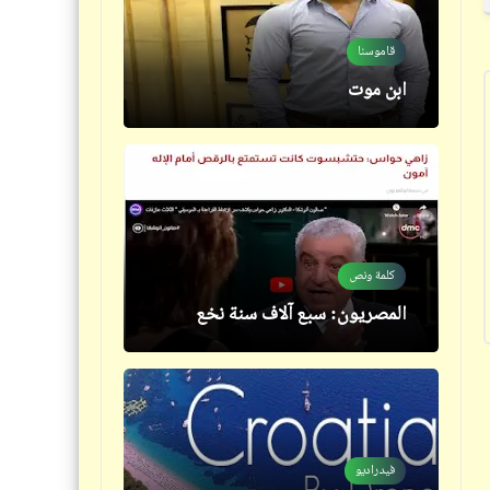
قاموسنا
حكم
ابن موت
أقوال مأثورة وموسيقى خلابة (1)
كلمة ونص
حكم
المصريون: سبع آلاف سنة نخع
الزوجة ذات الخيال المريض
فيدراديو