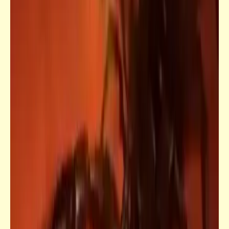
شعر
المال والبنون | سيد حجاب
فيدراديو