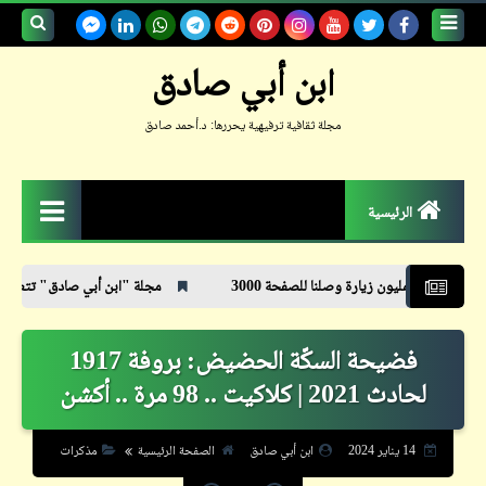
بحث هذه
ابن أبي صادق
المدونة
مجلة ثقافية ترفيهية يحررها: د.أحمد صادق
الإلكترونية
الرئيسية
الزمكان
زيارة وصلنا للصفحة 3000
مجلة "ابن أبي صادق" تتعدى المليون زيارة .. شكرا
جعلوني طبيباً
فضيحة السكّة الحضيض: بروفة 1917
حكم
لحادث 2021 | كلاكيت .. 98 مرة .. أكشن
حواديت
حوار
14 يناير 2024
ابن أبي صادق
الصفحة الرئيسية
مذكرات