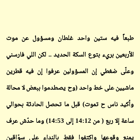
طبعاً فيه ستين واحد غلطان ومسؤول عن موت
الأربعين بريء بتوع السكة الحديد .. لكن اللي فارسني
وعلّى ضغطي إن المسؤولين عرفوا إن فيه قطرين
ماشيين على خط واحد (وح يصطدموا ببعض لا محالة
وأكيد ناس ح تموت) قبل ما تحصل الحادثة بحوالي
ساعة إلا ربع ( من 14:12 إلى 14:53) وما حدّش عرف
يمنع وقوعها واكتفوا فقط بالنداء على سوّاقين