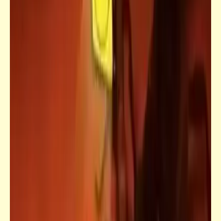
قاموسنا
معنى كلمتيْ "طس" و"طاس" | نصيحة
صريحة مريحة لكل زوج نكدي