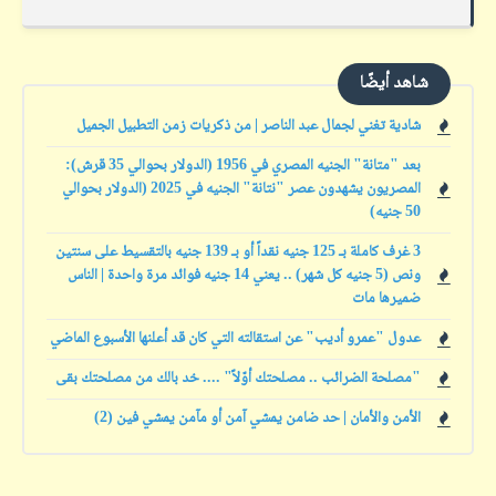
شاهد أيضًا
شادية تغني لجمال عبد الناصر | من ذكريات زمن التطبيل الجميل
بعد "متانة" الجنيه المصري في 1956 (الدولار بحوالي 35 قرش):
المصريون يشهدون عصر "نتانة" الجنيه في 2025 (الدولار بحوالي
50 جنيه)
3 غرف كاملة بـ 125 جنيه نقداً أو بـ 139 جنيه بالتقسيط على سنتين
ونص (5 جنيه كل شهر) .. يعني 14 جنيه فوائد مرة واحدة | الناس
ضميرها مات
عدول "عمرو أديب" عن استقالته التي كان قد أعلنها الأسبوع الماضي
"مصلحة الضرائب .. مصلحتك أوّلاً" .... خد بالك من مصلحتك بقى
الأمن والأمان | حد ضامن يمشي آمن أو مآمن يمشي فين (2)