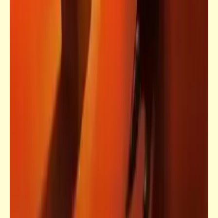
فيدراديو
أفخم سجون العالم | اللهم اوعدنا ونبقى "رد
سجون" قادر يا كريم