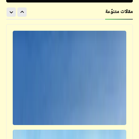
مقالات متنوّعة
فيدراديو
وصايا ذهبية من جد حكيم لحفيده