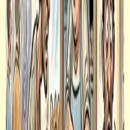
قصص
مقتطفات قصصيّة من مؤلفات "ابن أبي صادق"
كلمة ونص