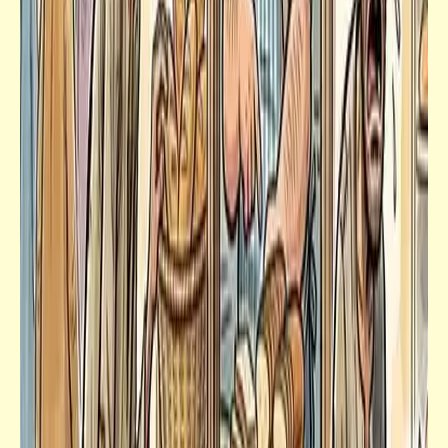
س: أيّهما أهم وأوْلى وأجْدى: بناء الإنسان
المصري أم بناء القوّة العسكريّة؟ | ج: طبعاً القوّة
العسكريّة .. ما هيَّ دي اللي ح تذل الإنسان
فيدراديو
شاب مصري رائع يتحدّث الإنجليزية والعربية
بلكنات مختلفة