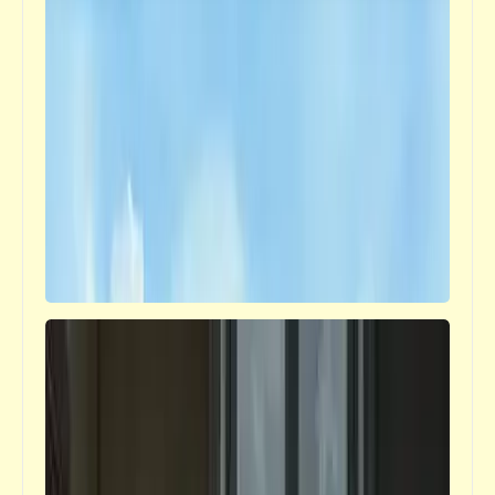
قصص_قصص عالمية
الكونت دي مونت كريستو | ألكسندر دوماس
(الأب) | الجزء الحادي عشر
قصص_قصص عالمية
أهلاً (3) | الجريمة | نجيب محفوظ