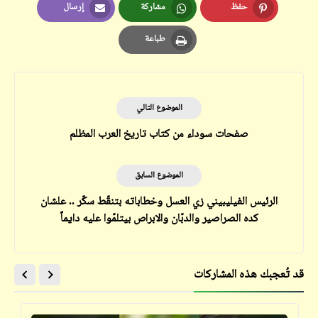
حفظ
مشاركة
إرسال
Email
Whatsapp
Pinterest
طباعة
Print
الموضوع التالي
صفحات سوداء من كتاب تاريخ العرب المظلم
الموضوع السابق
الرئيس الفيليبيني زي العسل وخطاباته بتنقّط سكّر .. علشان
كده الصراصير والدبّان والابراص بيتلمّوا عليه دايماً
قد تُعجبك هذه المشاركات