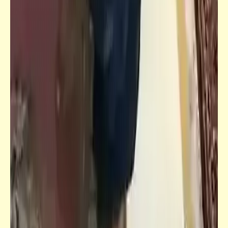
الزمكان
آلة الزمكان | مقدّمة لسلسلة مقالات
كلمة ونص
التبرع بالدم: شروطه - طريقته - فوائده -
أضراره