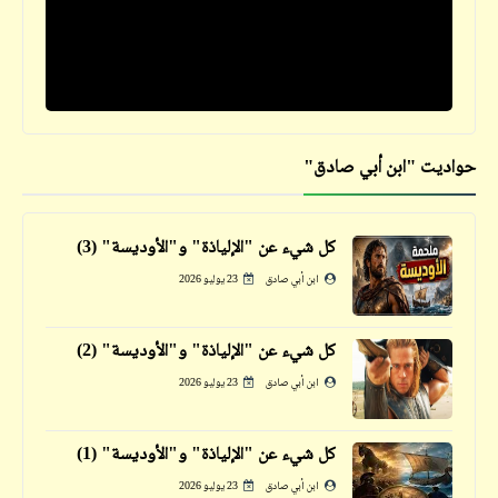
حصول "مصر" على المركز الأول .. بس في
النجاسة وقِلّة القيمة
حواديت "ابن أبي صادق"
قصص_صور مشقلبة
صورة واحد عضو مجلس شعب (1) | صور
مشقلبة | د. أحمد صادق
كل شيء عن "الإلياذة" و"الأوديسة" (3)
ابن أبي صادق
23 يوليو 2026
قصص_قصص عالمية
كل شيء عن "الإلياذة" و"الأوديسة" (2)
هي (أو "عائشة") | هنري رايدر هاجارد | (20)
ابن أبي صادق
23 يوليو 2026
كهوف الموْتى
كل شيء عن "الإلياذة" و"الأوديسة" (1)
ابن أبي صادق
23 يوليو 2026