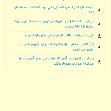
مذبحة طلبة الكلية الفنية العسكرية في عهد "السادات" بعد انتصار
1973
من غرائب الصناعة | توليد كهرباء من توربينات صامتة | لهيب الهواء
المضغوط | زبالة للتصدير
أغلى 10 سيارات 2026 | أغلاهم تساوي مليار ونصف جنيه
قرآن الفجر.. مفتاح الرزق وانشراح الصدر لبداية يوم هادئ | عبد
الباسط عبد الصمد
من غرائب الحيوانات | أقوى 10 عضات في العالم | أعجب أسرار
حيوانية | حيوانات تنمو بلا توقف