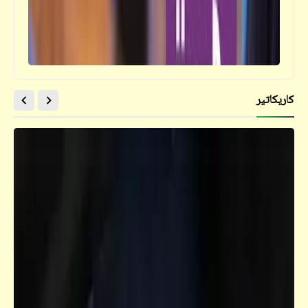
مذكرات
الآثار المصرية تطلب حق اللجوء السياسي
كاريكاتير
مذكرات
علاقة أحمس بقانون تجريم إهانة الرموز
التاريخية