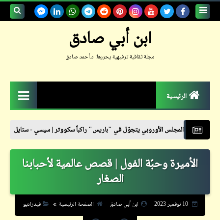
بحث هذه
ابن أبي صادق
المدونة
مجلة ثقافية ترفيهية يحررها: د.أحمد صادق
الإلكترونية
الرئيسية
الزمكان
 الأوروبي يتجوّل في "باريس" راكباً سكووتر | سيسي - ستايل
نشرة أسعار ا
جعلوني طبيباً
الأميرة وحبّة الفول | قصص عالمية لأحبابنا
حكم
الصغار
حواديت
حوار
10 نوفمبر 2023
ابن أبي صادق
الصفحة الرئيسية
فيدراديو