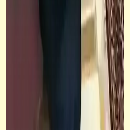
فيدراديو
بنت أروبة