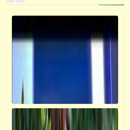
فيدراديو
"عمر بن عبد العزيز" خامس الخلفاء الراشدين
قصص_صور مشقلبة