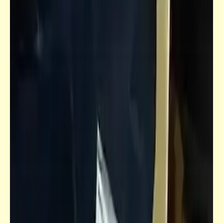
سؤال
هل يمكن تبديل الجنسيّة المصريّة؟ | مقارنة
سعرها مع باقي الجنسيات
خبر
الأوربيّون يفزعون من تصريحات "بخاخ الدم"
النارية وتنبؤاته الأكيدة في المشمش