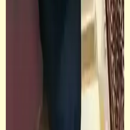
كاريكاتير
إضحك مع خمسة كوميكس (37)
كتالوجنا
صور فوتوغرافية تاريخية نادرة للأسكندرية زمان