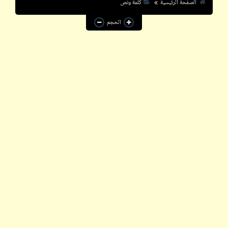
خبر
الصفحة الرئيسية
كلمة ونص
الحجم
سؤال
شعر
فيدراديو
قاموسنا
قصص
كاريكاتير
كتالوجنا
كلمة و½
إقرأ
شاهد