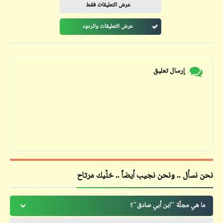
عرض التعليقات فقط
عرض التعليقات والردود
إرسال تعليق
نحن نسأل .. ونحن نجيب أيضاً .. خلّيك مرتاح
ما هي مجلّة "ابن أبي صادق"؟