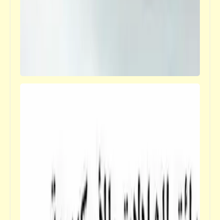
قصص_قصص عالمية
كنوز الملك سليمان (2) | قصص عالمية