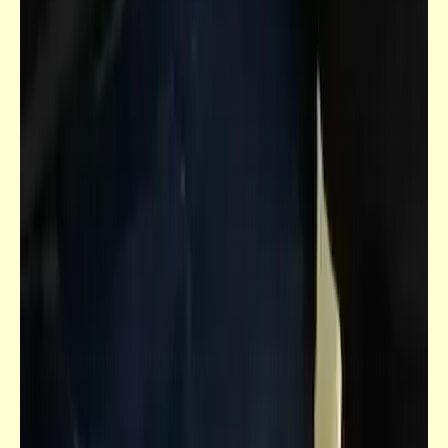
حكم
أن تظل صامتاً فيظن الناس (مجرد ظن) أنّك أبله
خيرٌ لك ألف مرّة من أن تتكلّم فتؤكّد لهم تلك
الظنون
خبر
يا سلااااام .. وتتوالى الإنجازات على أرض الكنانة