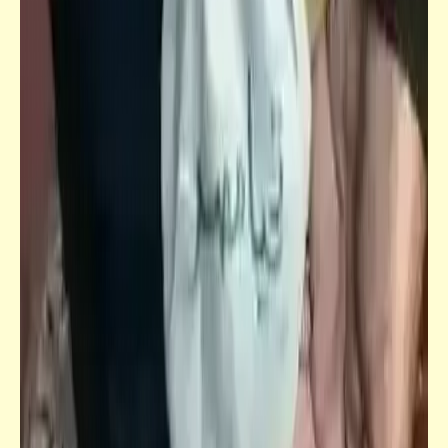
سخصية مصر | المثلبة (الرذيلة) الثامنة عشرة:
الاسْتِهْتارُ بقيمة الإنْسانِ المِصْري (خاصَّةً المَرْأَة)
ومُعامَلَتُهُ كَمواطِنٍ مِنَ الدَرَجَةِ الثانيةِ وتَفْضيلُ
الأَجْنَبي عَلَيْهِ وكَذَلِكَ تَقْديمُ الحَجَرِ عَلَى البَشَر
فيدراديو
مغامرات توم وجيري كمان وكمان