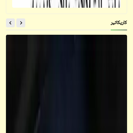
كاريكاتير
كلمة ونص
من روائع الخط العربي (1)