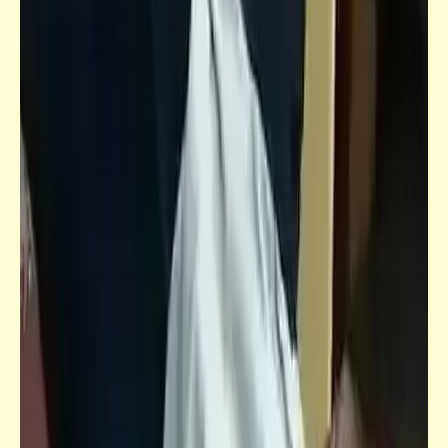
كاريكاتير
إضحك مع خمسة كوميكس (25)
قصص_سخصية مصر