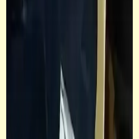
وخارجها
فيدراديو
أنا وبحمد الله وفضله وكرمه ما باصلّيش .. أنا
قابل تقول عليّا كافر بس ما تقولش إخواني