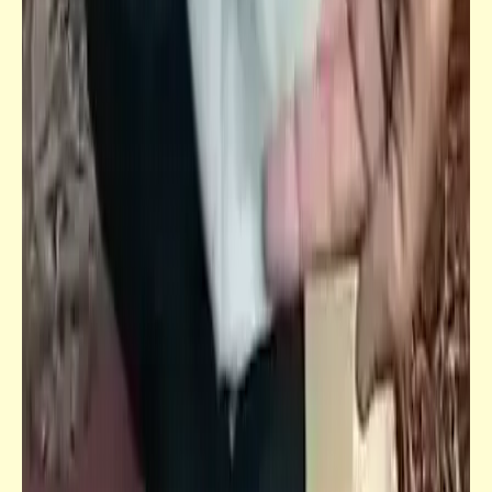
كاريكاتير
إضحك مع خمسة كوميكس (39)