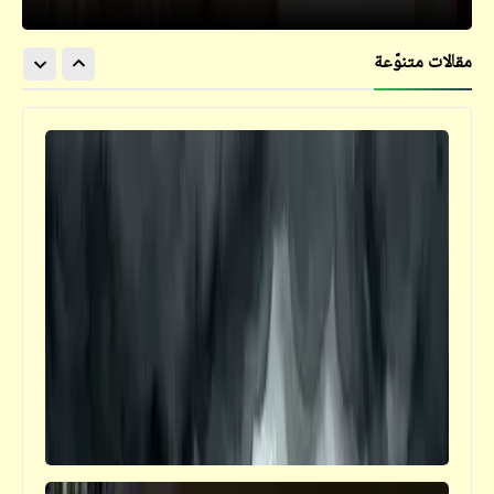
منذ كذبة صنع طائرة سرعتها تفوق سرعة
الصوت مرتين: اللوا "عب عاطي" ليس مجرد
مقالات متنوّعة
شخصاً فانياً بل هو فكرةٌ خالدة لا تموت
كاريكاتير
إضحك مع خمسة كوميكس (44)