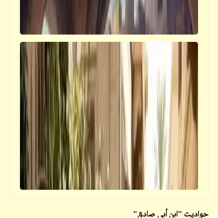
قصص_قصص عالمية
كنوز الملك سليمان (5) | قصص عالمية
حواديت "ابن أبي صادق"