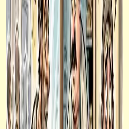
مذكرات
تعرّف على أحدث الأوضاع الجديدة | العلم
الحديث وتأثيره على المفاهيم القديمة
كلمة ونص
خواطر روحانية حول الأنشودة الدينية "إلعب