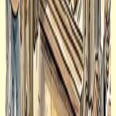
أخيراً "عمرو أديب" يستجمع شجاعته ويناقش
أهم القضايا السريّة الرهيبة الممنوعة في الإعلام
المصري
قصص_قصص عالمية
الكونت دي مونت كريستو | ألكسندر دوماس
(الأب) | الجزء الرابع عشر