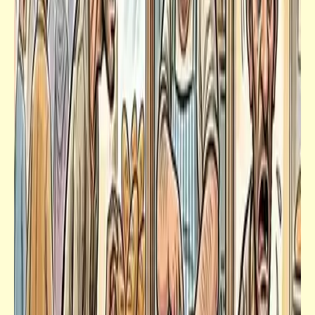
يلا"
سؤال
هل يقترف "إيمان البحر درويش" نفس خطأ
"محمد فوزي"؟ | أم يتراجع ويسلك طريق "عبد
الحليم حافظ"؟