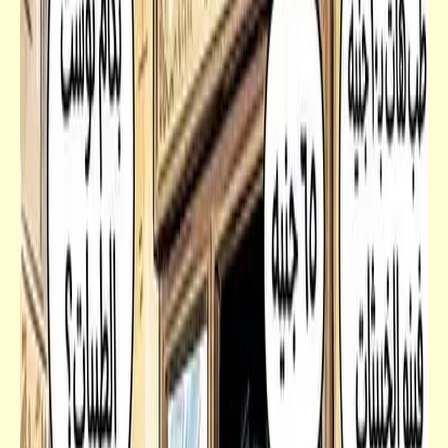
قصص_قصص عالمية
الكونت دي مونت كريستو | ألكسندر دوماس
(الأب) | الجزء الخامس
سؤال
"أبو تريكة" ستايل: أجوبة مفيدة عن أسئلة
محيّرة حول الشذوذ الجنسي | مقال للكبار فقط