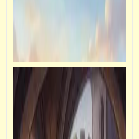
أحدث سيارة في العالم من إنتاج شركة آبل
قصص_قصص عالمية
هي (أو "عائشة") | هنري رايدر هاجارد | (10)
بعد أربعة أيّام