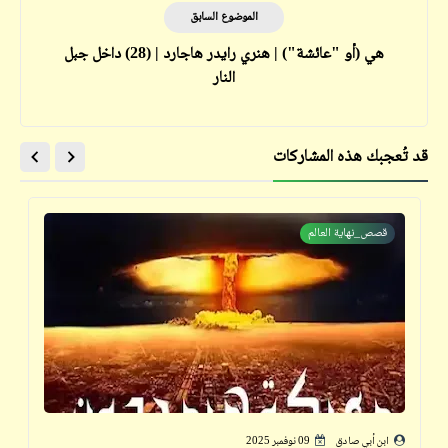
الموضوع السابق
هي (أو "عائشة") | هنري رايدر هاجارد | (28) داخل جبل
النار
قد تُعجبك هذه المشاركات
قصص_نهاية العالم
ابن أبي صادق
09 نوفمبر 2025