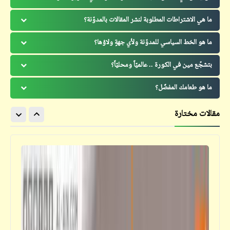
ما هي الاشتراطات المطلوبة لنشر المقالات بالمدوّنة؟
ما هو الخط السياسي للمدوّنة ولأي جهةٍ ولاؤها؟
بتشجّع مين في الكورة .. عالميّاً ومحليّاً؟
ما هو طعامك المفضّل؟
مقالات مختارة