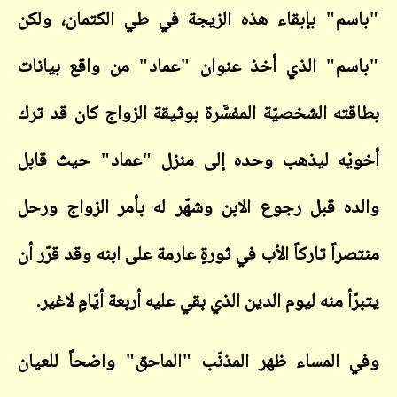
"باسم" بإبقاء هذه الزيجة في طي الكتمان، ولكن
"باسم" الذي أخذ عنوان "عماد" من واقع بيانات
بطاقته الشخصيّة المفسَّرة بوثيقة الزواج كان قد ترك
أخويْه ليذهب وحده إلى منزل "عماد" حيث قابل
والده قبل رجوع الابن وشهّر له بأمر الزواج ورحل
منتصراً تاركاً الأب في ثورةٍ عارمة على ابنه وقد قرّر أن
يتبرّأ منه ليوم الدين الذي بقي عليه أربعة أيّامٍ لاغير.
وفي المساء ظهر المذنّب "الماحق" واضحاً للعيان