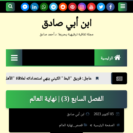
بحث هذه
ابن أبي صادق
المدونة
مجلة ثقافية ترفيهية يحررها: د.أحمد صادق
الإلكترونية
الرئيسية
الزمكان
عاجل: فريق "البط" الكيني ينهي استعداداته لملاقاة "الأهلي"
بعد تخطّينا ال
جعلوني طبيباً
الفصل السابع (3) | نهاية العالم
حكم
حواديت
05 أكتوبر 2023
ابن أبي صادق
حوار
الصفحة الرئيسية
قصص_نهاية العالم