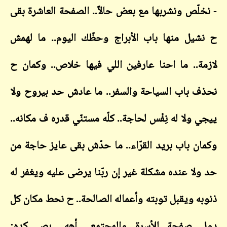
- نخلّص ونشربها مع بعض حالاً.. الصفحة العاشرة بقى
ح نشيل منها باب الأبراج وحظّك اليوم.. ما لهمش
لازمة.. ما احنا عارفين اللي فيها خلاص.. وكمان ح
نحذف باب السياحة والسفر.. ما عادش حد بيروح ولا
ييجي ولا له نِفْس لحاجة.. كلّه مستنّي قدره ف مكانه..
وكمان باب بريد القرّاء.. ما حدّش بقى عايز حاجة من
حد ولا عنده مشكلة غير إن ربّنا يرضى عليه ويغفر له
ذنوبه ويقبل توبته وأعماله الصالحة.. ح نحط مكان كل
دول صفحة للأسرة والمجتمع.. أهِه.. بص كده: