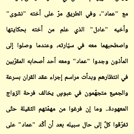
مع "عماد"، وفي الطريق مرّ على أخته "نشوى"
وأخيه "عادل" الذي علم من أخته بحكايتها
واصطحبهما معه في سيّارته، وعندما وصلوا إلى
المأذون وجدوا "عماد" ومعه أحد أصحابه المقرّبين
في انتظارهم وبدأت مراسم إجراء عقد القران بسرعة
والجميع متجهّمون في عبوسٍ يخالف فرحة الزواج
المعهودة.. وما إن فرغوا من مهمّتهم الثقيلة حتّى
تفرّقوا كلٌ إلى حال سبيله بعد أن أكّد "عماد" على