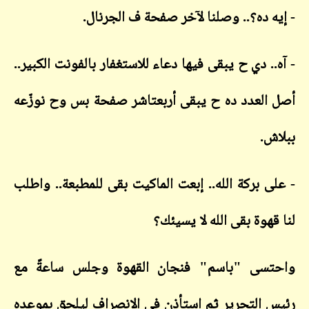
- إيه ده؟.. وصلنا لآخر صفحة ف الجرنال.
- آه.. دي ح يبقى فيها دعاء للاستغفار بالفونت الكبير..
أصل العدد ده ح يبقى أربعتاشر صفحة بس وح نوزّعه
ببلاش.
- على بركة الله.. إبعت الماكيت بقى للمطبعة.. واطلب
لنا قهوة بقى الله لا يسيئك؟
واحتسى "باسم" فنجان القهوة وجلس ساعةً مع
رئيس التحرير ثم استأذن في الانصراف ليلحق بموعده