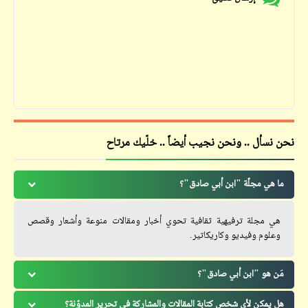
نحن نسأل .. ونحن نجيب أيضاً .. خلّيك مرتاح
ما هي مجلّة "ابن أبي صادق"؟
هي مجلة ترفيهية ثقافية تحوي أخبار ومقالات منوعة وأشعار وقصص
وعلوم وفيديو وكاريكاتير.
مَن هو "ابن أبي صادق"؟
هل يمكن لأي شخص كتابة المقالات والمشاركة في تحرير المدوّنة؟