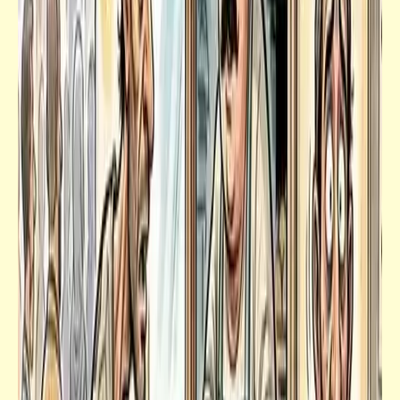
خبر
الصيادلة: رفع سعر الدواء يصب في مصلحة
الفقير المصري
خبر
خبر عاجل يقتحم مانشيتات الصحف العالمية |
"مصر" تتربع على عرش موسوعة "جينيس"