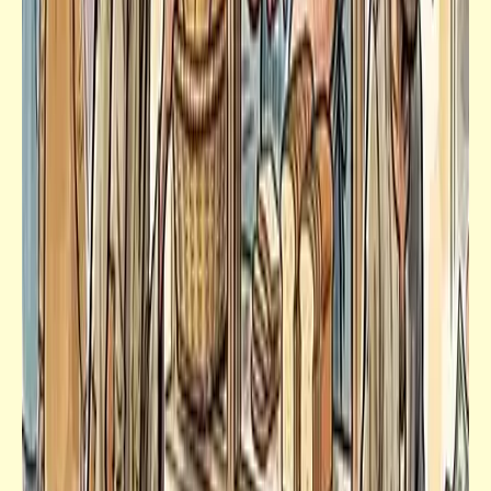
فيدراديو
رصد حقيقي وتوصيف رائع لواقعنا العربي
المقسوم المظلم
مذكرات
بعد السعودي والسوري: رائد فضاء إماراتي يرتاد