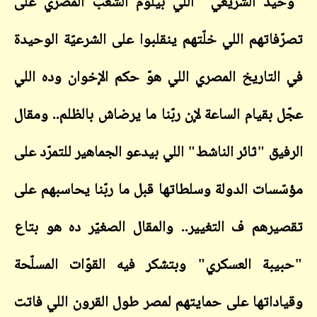
"وحيد الشريعي" اللي بيلوم الشعب المصري على
تصرّفاتهم اللي خلّتهم ينقلبوا على الشرعيّة الوحيدة
في التاريخ المصري اللي هوّ حكم الإخوان وده اللي
عجّل بقيام الساعة لإن ربّنا ما يرضاش بالظلم.. ومقال
الرفيق "ثائر الناشط" اللي بيدعو الجماهير للتمرّد على
مؤسّسات الدولة وسلطاتها قبل ما ربّنا يحاسبهم على
تقصيرهم ف التغيير.. والمقال الصغيّر ده هو بتاع
"حبيبة العسكري" وبتشكر فيه القوّات المسلّحة
وقياداتها على حمايتهم لمصر طول القرون اللي فاتت