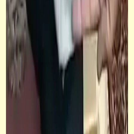
كتالوجنا
صور ألعاب الأطفال زمان | ذكريات الطفولة (6)
كاريكاتير
إضحك مع خمسة كوميكس (50)