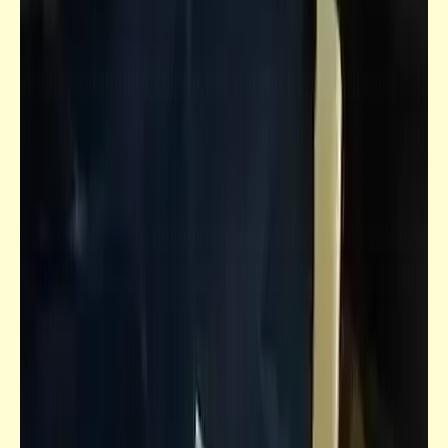
شعر
يعوّض الله ع الأخلاق | فؤاد قاعود