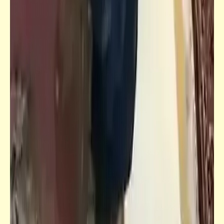
كاريكاتير
إضحك مع خمسة كوميكس (47)
كتالوجنا