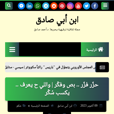
بحث هذه
ابن أبي صادق
المدونة
مجلة ثقافية ترفيهية يحررها: د.أحمد صادق
الإلكترونية
الرئيسية
الزمكان
س الأوروبي يتجوّل في "باريس" راكباً سكووتر | سيسي - ستايل
نشرة أسعار 
جعلوني طبيباً
حزّر فزّر .. بص وفكّر | واللي ح يعرف ..
حكم
يكسب سُكّر
حواديت
حوار
09 أكتوبر 2023
ابن أبي صادق
الصفحة الرئيسية
حكم