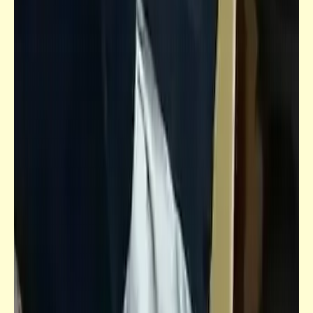
كاريكاتير
إضحك مع خمسة كوميكس (36)