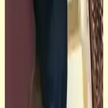
كاريكاتير
إضحك مع خمسة كوميكس (48)