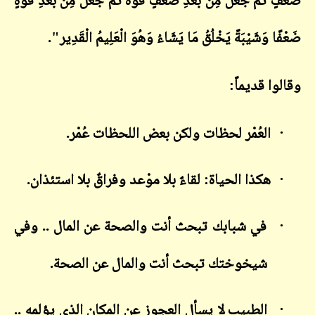
ضَعْفٍ ثُمَّ جَعَلَ مِنْ بَعْدِ ضَعْفٍ قُوَّةً ثُمَّ جَعَلَ مِنْ بَعْدِ قُوَّةٍ
ضَعْفًا وَشَيْبَةً يَخْلُقُ مَا يَشَاءُ وَهُوَ الْعَلِيمُ الْقَدِير".
وقالوا قديماً:
·
العُمْر لحظات ولكن بعض اللحظات عُمْر.
·
هكذا الحياة: لقاءٌ بلا موْعد وفراقٌ بلا استئذان.
·
في شبابك تبحث أنت والصحة عن المال .. وفي
شيخوختك تبحث أنت والمال عن الصحة.
·
الطبيب لا يسأل العجوز عن المكان الذي يؤلمه ..