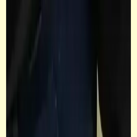
شعر
اتقوا الظلم .. فإن الظلم ظلمات يوم القيامة
حكم
حكم مصورة (3)