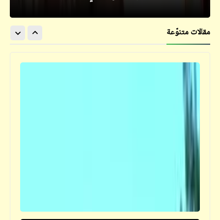
مقالات متنوّعة
قصص_قصص عالمية
مصر على كف عفريت (2) | جلال عامر