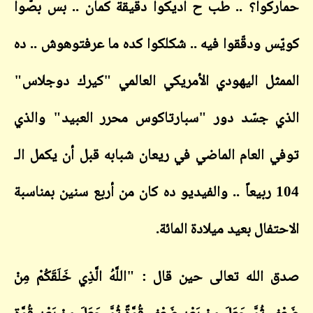
حماركوا؟ .. طب ح اديكوا دقيقة كمان .. بس بصّوا
كويّس ودقّقوا فيه .. شكلكوا كده ما عرفتوهوش .. ده
الممثل اليهودي الأمريكي العالمي "كيرك دوجلاس"
الذي جسّد دور "سبارتاكوس محرر العبيد" والذي
توفي العام الماضي في ريعان شبابه قبل أن يكمل الـ
104 ربيعاً .. والفيديو ده كان من أربع سنين بمناسبة
الاحتفال بعيد ميلادة المائة.
صدق الله تعالى حين قال : "اللَّهُ الَّذِي خَلَقَكُمْ مِنْ