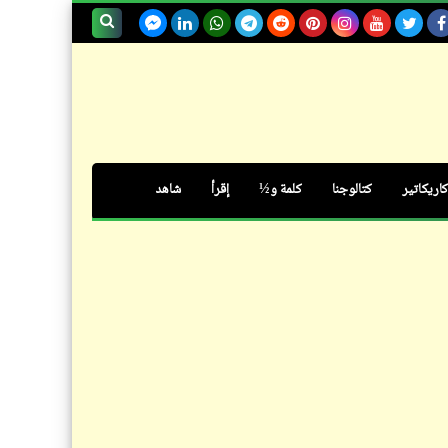
فيدراديو
بحث هذه
من فنون الشارع [11]
المدونة
الإلكترونية
كاريكاتير
كتالوجنا
كلمة و½
إقرأ
شاهد
كلمة ونص
الفرق بين الناشط صاحب الأفلام
الجنسية والناشط صاحب الجنسية
المصرية | مقال جنسي للبالغين فقط
كاريكاتير