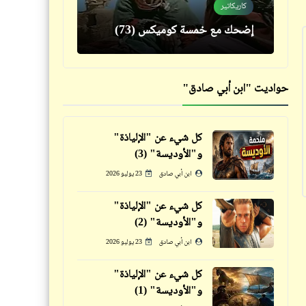
الحارة | عندما يرفض الأغنياء أن
كاريكاتير
يضحّوا لك ثم توافق الحكومة على
إضحك مع خمسة كوميكس (73)
التضحية بك
حواديت "ابن أبي صادق"
كل شيء عن "الإلياذة"
كاريكاتير
و"الأوديسة" (3)
فيدراديو
إضحك مع خمسة كوميكس (72)
ابن أبي صادق
23 يوليو 2026
حبيبي بالبنط السخيف
كل شيء عن "الإلياذة"
و"الأوديسة" (2)
ابن أبي صادق
23 يوليو 2026
حكم
كل شيء عن "الإلياذة"
خبر
و"الأوديسة" (1)
حكمة اليوم تنفعك غداً | ركّز معانا
عادي بالزبادي .. ما تستغربش يا عب