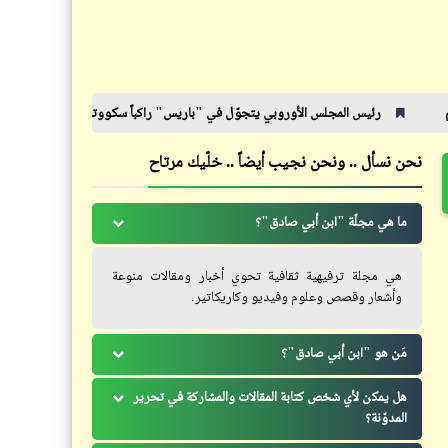
حكم
إضحك مع خمسة كوميكس (70)
أقوال مأثورة وموسيقى خلابة (2)
المجلس الأوروبي يتجوّل في "باريس" راكباً سكووتر | سيسي - ستايل
نشرة أس
نحن نسأل .. ونحن نجيب أيضاً .. خلّيك مرتاح
كاريكاتير
كاريكاتير
عيب قوي ينشروا الصور العائلية
ما هي مجلّة "ابن أبي صادق"؟
إضحك مع خمسة كوميكس (68)
للست المصرية
هي مجلة ترفيهية ثقافية تحوي أخبار ومقالات منوعة
وأشعار وقصص وعلوم وفيديو وكاريكاتير.
مَن هو "ابن أبي صادق"؟
فيدراديو
هل يمكن لأي شخص كتابة المقالات والمشاركة في تحرير
كاريكاتير
المدوّنة؟
الشرطة الصينية تضبط مكان لحقن
إضحك مع خمسة كوميكس (67)