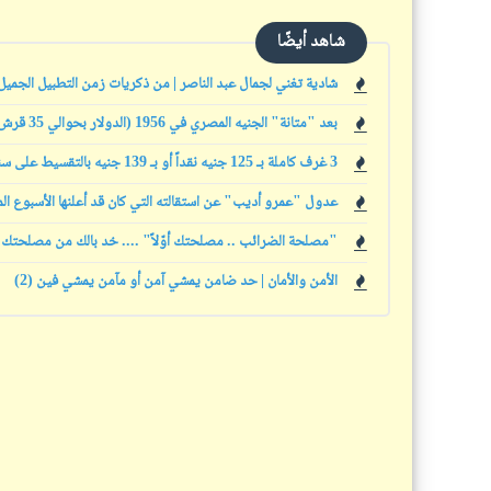
شاهد أيضًا
شادية تغني لجمال عبد الناصر | من ذكريات زمن التطبيل الجميل
بعد "متانة" الجنيه المصري في 1956 (الدولار بحوالي 35 قرش): المصريون يشهدون عصر "نتانة" الجنيه في 2025 (الدولار بحوالي 50 جنيه)
3 غرف كاملة بـ 125 جنيه نقداً أو بـ 139 جنيه بالتقسيط على سنتين ونص (5 جنيه كل شهر) .. يعني 14 جنيه فوائد مرة واحدة | الناس ضميرها مات
عدول "عمرو أديب" عن استقالته التي كان قد أعلنها الأسبوع ا
"مصلحة الضرائب .. مصلحتك أوّلاً" .... خد بالك من مصلحتك
الأمن والأمان | حد ضامن يمشي آمن أو مآمن يمشي فين (2)