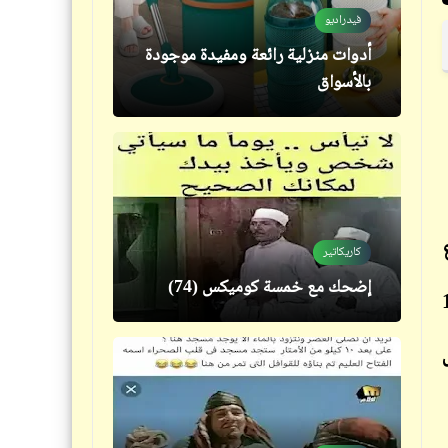
فيدراديو
فيدراديو
أدوات منزلية رائعة ومفيدة موجودة
10 اكتشافات علمية وتاريخية عجز
بالأسواق
العلماء عن تفسيرها
فيدراديو
كاريكاتير
جولة سريعة بالسيارة داخل إحدى
إضحك مع خمسة كوميكس (74)
ويت عام 1990
القرى الصغيرة في ألمانيا
فيدراديو
اللي يعوزه الكومباوند يحرم ع