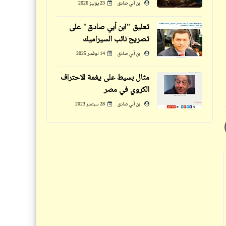
(21)
ابن أبي صادق
23 يوليو 2026
هادي
تعليق "ابن أبي صادق" على
تصريح نائب السيراميك
فيدراديو
ابن أبي صادق
14 نوفمبر 2025
حلقة الذكر أو الحضرة الصوفيّة
حكم
مثال بسيط على يغمة الاحتراف
الشيشانيّة .. من عجائب الطقوس أو
الكروي في مصر
حكمة اليوم تنفعك غداً | ركّز معانا
الشعائر التي تدعي الانتماء للإسلام
(17)
ابن أبي صادق
28 سبتمبر 2023
الصحيح
حكم
كلمة ونص
حكمة اليوم تنفعك غداً | ركّز معانا
الحل الأمثل لمعضلة الكثافة العالية
(16)
داخل فصول المدارس