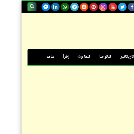
مذكرات
الكورة بانجو الشعوب (الفاشلة فقط)
بحث هذه
| إجوان يا عرب إجوان
المدونة
الإلكترونية
كاريكاتير
كتالوجنا
كلمة و½
إقرأ
شاهد
حكم
نصائح للناصح والمنصوح | صحصح
وانصح واتنصح (1)
فيدراديو
الرئيس القوي "بوتين" (70 سنة
ضد الميّه وضد النار) يرفض