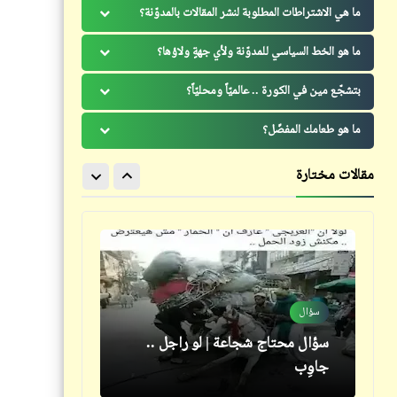
للأسكندرية زمان (2)
ما هي الاشتراطات المطلوبة لنشر المقالات بالمدوّنة؟
ما هو الخط السياسي للمدوّنة ولأي جهةٍ ولاؤها؟
بتشجّع مين في الكورة .. عالميّاً ومحليّاً؟
ما هو طعامك المفضّل؟
شعر
كاريكاتير
ولما قسا قلبي | الإمام الشافعي
مقالات مختارة
العكش كمان وكمان
كلمة ونص
سؤال
بوذا نبي .. عيسى نبي .. وكل من له
سؤال محتاج شجاعة | لو راجل ..
نبي يصلّي عليه
جاوِب