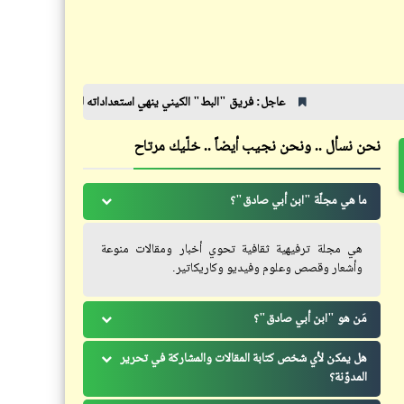
استخدام المظلة احتراماً للجنود
واقتداءً بتضحياتهم
عاجل: فريق "البط" الكيني ينهي استعداداته لملاقاة "الأهلي"
بعد تخطّ
نحن نسأل .. ونحن نجيب أيضاً .. خلّيك مرتاح
سؤال
مَن خَلَق الله؟ | محاضرة قصيرة
ما هي مجلّة "ابن أبي صادق"؟
رائعة من د. "مصطفى محمود"
هي مجلة ترفيهية ثقافية تحوي أخبار ومقالات منوعة
وأشعار وقصص وعلوم وفيديو وكاريكاتير.
مَن هو "ابن أبي صادق"؟
كتالوجنا
هل يمكن لأي شخص كتابة المقالات والمشاركة في تحرير
المدوّنة؟
صور فوتوغرافية تاريخية نادرة