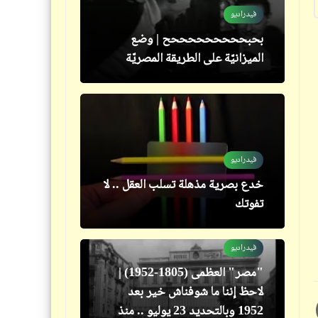
فيدراديو
قصص_قصص عالمية
بحبحححححححححح | وضع
الكونت دي مونت كريستو | ألكسندر
الميزانيّة على الطريقة المصريّة
دوماس (الأب) | الجزء الثالث عشر
فيدراديو
خدع بصرية مذهلة تسلب العقل .. لا
سؤال
تفوتك
هوَّ الدين بيقول إيه؟
فيدراديو
"مصر" العظمى (1805-1952) |
لاحظ إننا ما شوفناش خير بعد
1952 وبالتحديد 23 يوليو .. منذ
خبر