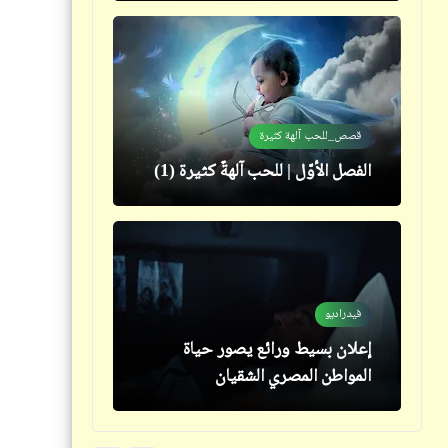
كتالوجنا
قصص_للحب آلهة كثيرة
الإعلام في خدمة الدجل والشعوذة
الفصل الأوّل | للحب آلهةٌ كثيرة (1)
خبر
بعد غرق قاعة "رمسيس" بالمتحف
فيدراديو
الجديد اللواء المسؤول يصرح: كل
إعلان بسيط ورائع يصور حياة
شيء مدروس
المواطن المصري الشقيان