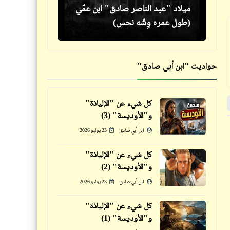
ميلاد "عبد الناصر صادق" ابن عمّي
فنانة سعودية تجلس على لفظ
(طول عمره وِشّه نحس)
الجلالة بالعلم السعودي
حواديت "ابن أبي صادق"
فيدراديو
فيدراديو
كل شيء عن "الإلياذة"
آخر تطورات بناء أكبر مدينة
قطة وفي نفس الوقت بيبي سيتر ..
و"الأوديسة" (3)
أوليمبية في أفريقيا بالعاصمة
ومرضعة أيضاً
ابن أبي صادق
23 يوليو 2026
الجديدة
كلمة ونص
كلمة ونص
كل شيء عن "الإلياذة"
و"الأوديسة" (2)
ابن أبي صادق
23 يوليو 2026
فيدراديو
كل شيء عن "الإلياذة"
قصص_قصص عالمية
و"الأوديسة" (1)
"على بعد خطوتين من الجحيم" |
الكونت دي مونت كريستو | ألكسندر