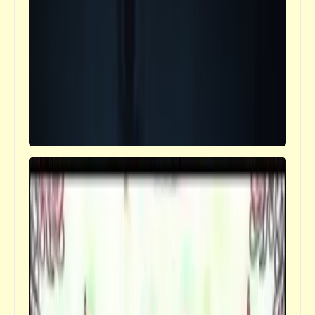
توزيع "عمر خيرت"
كلمة ونص
البطل "محمد رشوان" | أخلاق الرياضة ورياضة
الأخلاق