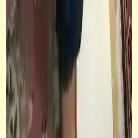
كلمة ونص
العلم في الكِبَر كالمشي على القمر | تفيد بإيه يا
ندم يا ندم يا ندم