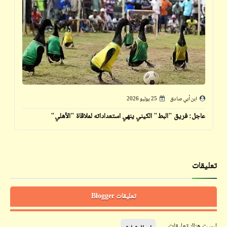
ابن أبي صادق
25 يوليو 2026
عاجل: فريق "البط" الكيني ينهي استعداداته لملاقاة "الأهلي"
تعليقات
تعليقات Blogger
ليست هناك تعليقات