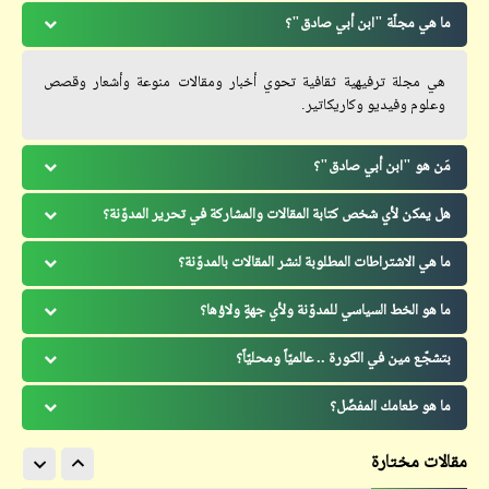
ما هي مجلّة "ابن أبي صادق"؟
هي مجلة ترفيهية ثقافية تحوي أخبار ومقالات منوعة وأشعار وقصص
وعلوم وفيديو وكاريكاتير.
مَن هو "ابن أبي صادق"؟
هل يمكن لأي شخص كتابة المقالات والمشاركة في تحرير المدوّنة؟
ما هي الاشتراطات المطلوبة لنشر المقالات بالمدوّنة؟
ما هو الخط السياسي للمدوّنة ولأي جهةٍ ولاؤها؟
بتشجّع مين في الكورة .. عالميّاً ومحليّاً؟
ما هو طعامك المفضّل؟
مقالات مختارة