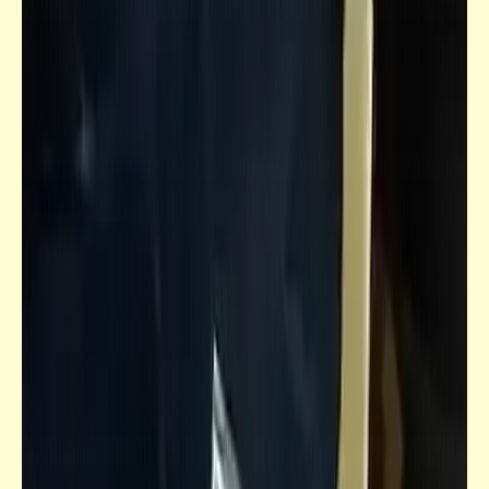
خبر
سجّل اسم امك واكسب جائزة "هوبَل" في
الاقتصاد العشوائي
قاموسنا
الاستخدامات المختلفة لكلمة "مشروع" | حسب
التخصّص والنيّة