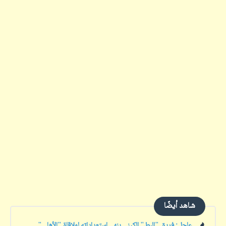
شاهد أيضًا
عاجل: فريق "البط" الكيني ينهي استعداداته لملاقاة "الأهلي"