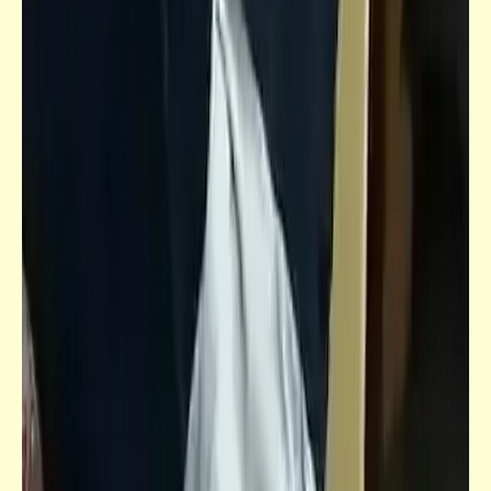
كلمة ونص
من بره هالله هالله ومن جوه يعلم الله