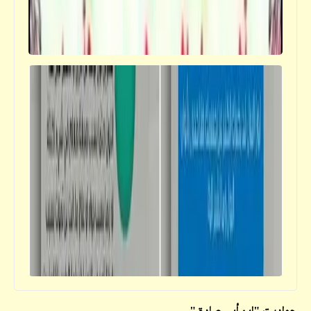
فيدراديو
شاب مصري رائع يقلّد 15 قارئ بمنتهى الحرفية