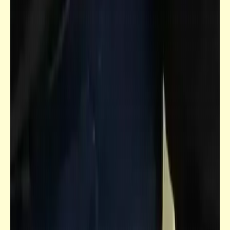
خبر
برقية شكر وعرفان من الشيطان لأخته الكبرى
ومثله الأعلى "أناناس الزغيدي"