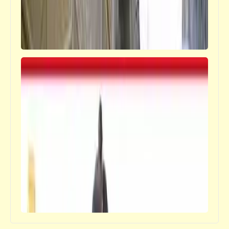
حكم
نصيحة العكش لورثة الأنبياء والرسل