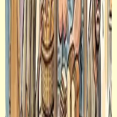
كلمة ونص
الأساليب الكتيانة في سَلْب الحصانة من العلّامة
المغدور الخلوق "بن منصور"