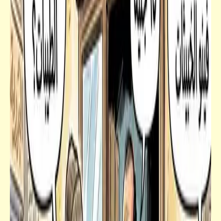
قصص_قصص عالمية
مزرعة الحيوانات | الفصل الخامس | جورج
أورويل