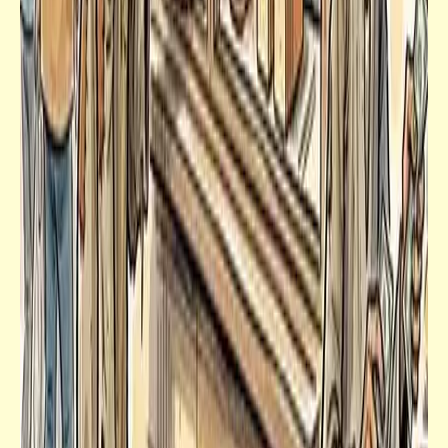
شعر
عن اليأس | صلاح جاهين
مذكرات
3 غرف كاملة بـ 125 جنيه نقداً أو بـ 139 جنيه
بالتقسيط على سنتين ونص (5 جنيه كل شهر) ..
يعني 14 جنيه فوائد مرة واحدة | الناس ضميرها
مات