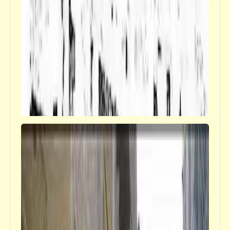
الدور الآن على الطماطم المجنونة والعيب دايماً
على الحكومة بنت المجنونة
قصص_سخصية مصر
سخصية مصر | المثلبة (الرذيلة) الواحدة
والثلاثون: اللامُبالاةُ والسَلْبيَّةُ والانْهِزامِيَّةُ
والأَنامالِيَّة وسيادَةُ ثَقافَةِ لُقْمَةِ العَيْشِ والانْفِصالُ
عَنْ حَلِّ مَشَاكِلِ المجْتَمَعِ دونَ التَفاعُلِ الإيجابيِ
مَعَها