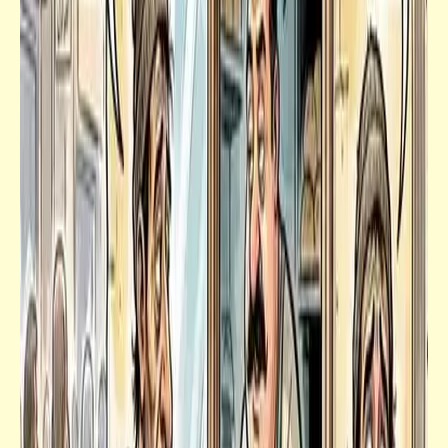
قصص_فضائح مصر المهروسة
فضائح مصر المهروسة لابن النِكدي | انتخبوا خيْر
من يمثّل عليكم ثمّ يمثّل بكم (3)