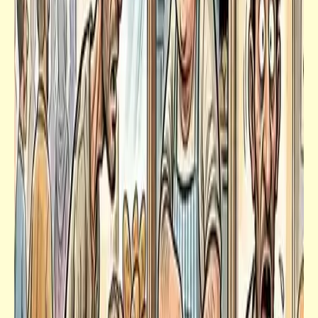
شعر
الخطاب | نزار قباني
قصص_خارج المألوف
خارج المألوف | السر ف زير (3)