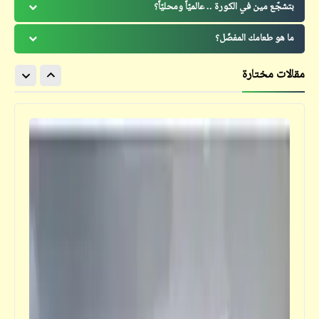
بتشجّع مين في الكورة .. عالميّاً ومحليّاً؟
ما هو طعامك المفضّل؟
مقالات مختارة