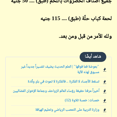
جميع أصناف الخضروات باللحم (طبق) .... 50 جنيه
لحمة كباب حلّة (طبق) .... 115 جنيه
ولله الأمر من قبل ومن بعد.
شاهد أيضًا
"بعوضة فما فوقها" | العلم الحديث يضيف تفسيراً جديداً غير
مسبوق لهذه الآية
تسقط الأجساد لا الفكرة .. فالفكرة لا تموت في بلدٍ ولّادة
أخيراً عرفنا حقيقة رؤساء العالم الزواحف وجماعة الإخوان الفضائيين
خمسات: خمسة تلاوة (12)
وزارة التربية على التعصب الرياضي وتعليم الهيافة