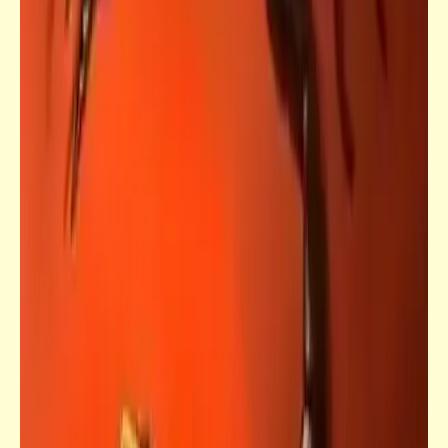
التالتة حتى العصعوص | يا إعلامك يا مصر
خبر
موعظة يوم الجمعة من الداعية الشيخ "أفيخاي
أدرعي"