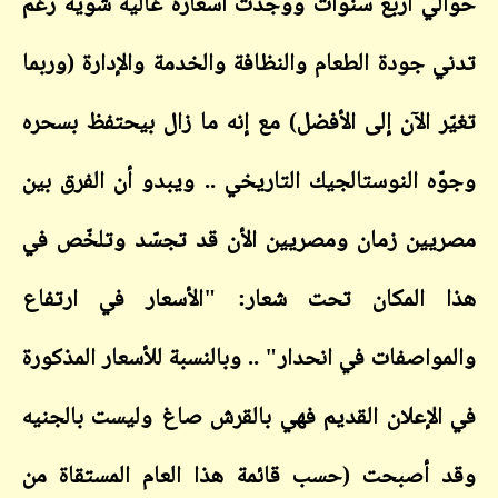
حوالي أربع سنوات ووجدت أسعاره غالية شويّة رغم
تدني جودة الطعام والنظافة والخدمة والإدارة (وربما
تغيّر الآن إلى الأفضل) مع إنه ما زال بيحتفظ بسحره
وجوّه النوستالجيك التاريخي .. ويبدو أن الفرق بين
مصريين زمان ومصريين الأن قد تجسّد وتلخّص في
هذا المكان تحت شعار: "الأسعار في ارتفاع
والمواصفات في انحدار" .. وبالنسبة للأسعار المذكورة
في الإعلان القديم فهي بالقرش صاغ وليست بالجنيه
وقد أصبحت (حسب قائمة هذا العام المستقاة من