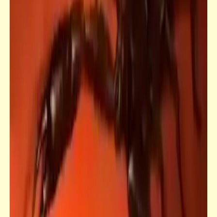
قصص_قصص عالمية
مزرعة الحيوانات | الفصل السادس | جورج
أورويل
كلمة ونص
كيفية تنظيف البوابات والشكرات من أول العين