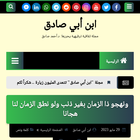
بحث هذه
ابن أبي صادق
المدونة
مجلة ثقافية ترفيهية يحررها: د.أحمد صادق
الإلكترونية
الرئيسية
الزمكان
مجلة "ابن أبي صادق" تتعدى المليون زيارة .. شكراً لكم
رئيس المجلس الأورو
جعلوني طبيباً
ونهجو ذا الزمان بغير ذنب ولو نطق الزمان لنا
حكم
هجانا
حواديت
حوار
29 مايو 2023
ابن أبي صادق
الصفحة الرئيسية
كلمة ونص