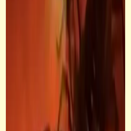
فيدراديو
عرض راقص جداً +18