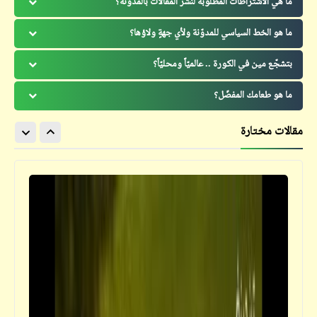
ما هي الاشتراطات المطلوبة لنشر المقالات بالمدوّنة؟
ما هو الخط السياسي للمدوّنة ولأي جهةٍ ولاؤها؟
بتشجّع مين في الكورة .. عالميّاً ومحليّاً؟
ما هو طعامك المفضّل؟
مقالات مختارة