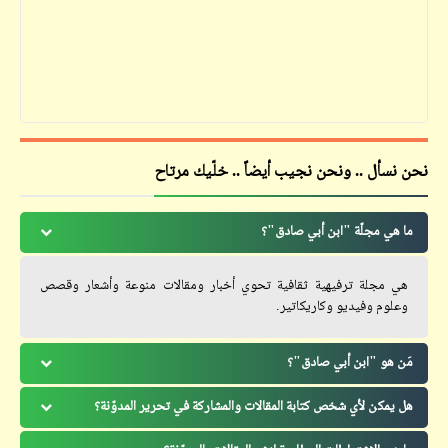
نحن نسأل .. ونحن نجيب أيضاً .. خلّيك مرتاح
ما هي مجلّة "ابن أبي صادق"؟
هي مجلة ترفيهية ثقافية تحوي أخبار ومقالات منوعة وأشعار وقصص
وعلوم وفيديو وكاريكاتير.
مَن هو "ابن أبي صادق"؟
هل يمكن لأي شخص كتابة المقالات والمشاركة في تحرير المدوّنة؟