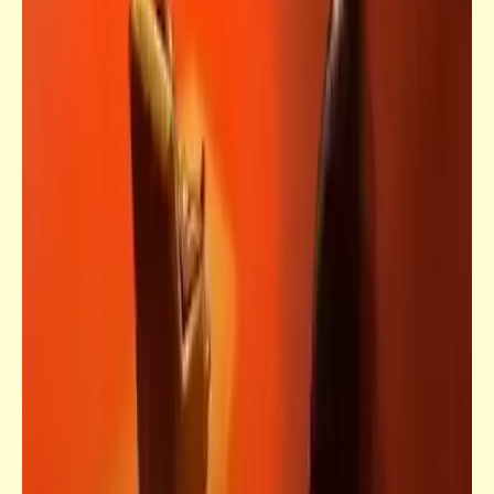
قصص_فضائح مصر المهروسة
فضائح مصر المهروسة لابن النِكدي | يا خي
صحّة.. وعافية (3)