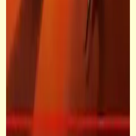
فيدراديو
والآن مع الرفيق الثوري والمناضل الحر "أبو
الليف"