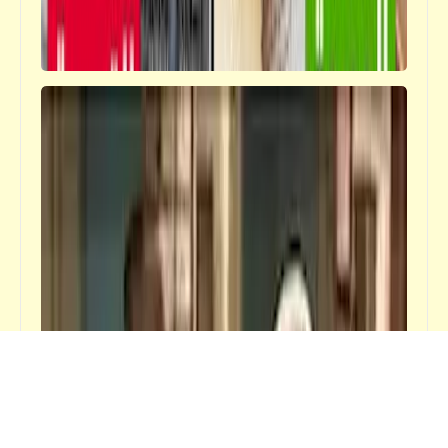
كتالوجنا
الناي .. مصري بامتياز
حواديت "ابن أبي صادق"