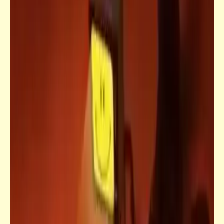
خبر
أخيراً: صدور الألبوم الذي انتظرته الملايين | "يا
معسل ما تلزقنيش"
مذكرات
فضيحة السكّة الحضيض: بروفة 1917 لحادث
2021 | كلاكيت .. 98 مرة .. أكشن